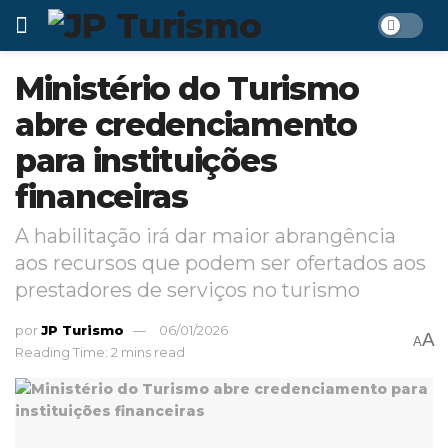
Ministério do Turismo
abre credenciamento
para instituições
financeiras
A habilitação irá dar maior abrangência
aos recursos que podem ser ofertados aos
prestadores de serviços no turismo
por
JP Turismo
06/01/2026
A
A
Reading Time: 2 mins read