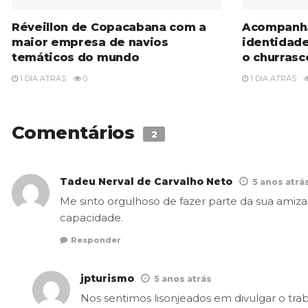
Réveillon de Copacabana com a
Acompanh
maior empresa de navios
identidad
temáticos do mundo
o churrasc
1 DIA ATRÁS
0
1 DIA ATRÁS
Comentários
2
Tadeu Nerval de Carvalho Neto
5 anos atrá
Me sinto orgulhoso de fazer parte da sua amiz
capacidade.
Responder
jpturismo
5 anos atrás
Nos sentimos lisonjeados em divulgar o tra