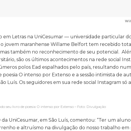
Wil
 em Letras na UniCesumar — universidade particular d
, o jovem maranhense Willame Belfort tem recebido tota
s, mas também no reconhecimento de seu potencial. Alé
rsitário, são os últimos acontecimentos na rede social In
inúmeros polos Ead espalhados pelo país, resultando nu
e poesia O intenso por Extenso e a sessão intimista de au
 São Luís. Os seguidores em sua rede social Instagram s
do seu livro de poesia O intenso por Extenso – Foto: Divulgação
 da UniCesumar, em São Luís, comentou: “Ter um alun
rrenho e altruísmo na divulgação do nosso trabalho em 