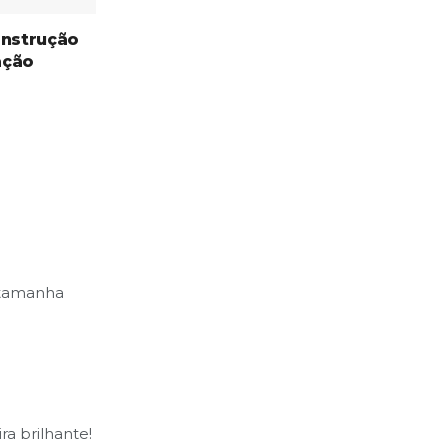
onstrução
ação
r tamanha
a brilhante!