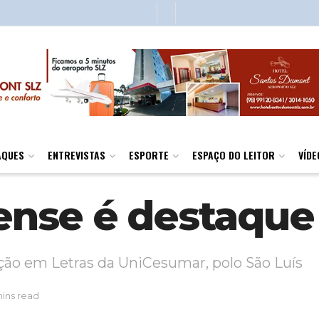
AQUES
ENTREVISTAS
ESPORTE
ESPAÇO DO LEITOR
VÍDE
nse é destaque
ção em Letras da UniCesumar, polo São Luís
mins read