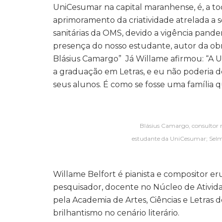
UniCesumar na capital maranhense, é, a to
aprimoramento da criatividade atrelada a
sanitárias da OMS, devido a vigência pand
presença do nosso estudante, autor da obr
Blásius Camargo” Já Willame afirmou: “A 
a graduação em Letras, e eu não poderia de
seus alunos. É como se fosse uma família que
Blásius Camargo, consultor 
estudante da UniCesumar; Selm
Willame Belfort é pianista e compositor er
pesquisador, docente no Núcleo de Ativida
pela Academia de Artes, Ciências e Letras 
brilhantismo no cenário literário.