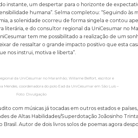
do instante, um despertar para o horizonte de expectati
 sensibilidade humana”. Selma completou: “Seguindo às 
emia, a solenidade ocorreu de forma singela e contou ap
a literária, e do consultor regional da UniCesumar no M
UniCesumar tem me possibilitado a realização de um son
ixar de ressaltar o grande impacto positivo que esta ca
 nos instrui, motiva e liberta”.
regional da UniCesumar no Maranhão; Willame Belfort, escritor e
a Mendes, coordenadora do polo Ead da UniCesumar em São Luís –
Foto: Divulgação
udito com músicas já tocadas em outros estados e países,
des de Altas Habilidades/Superdotação Joãosinho Trinta 
do Brasil. Autor de dois livros solos de poemas agora des