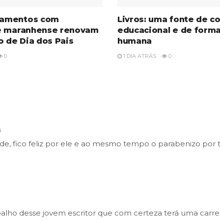
amentos com
Livros: uma fonte de c
e maranhense renovam
educacional e de form
o de Dia dos Pais
humana
0
1 DIA ATRÁS
0
s
ade, fico feliz por ele e ao mesmo tempo o parabenizo po
balho desse jovem escritor que com certeza terá uma carreir