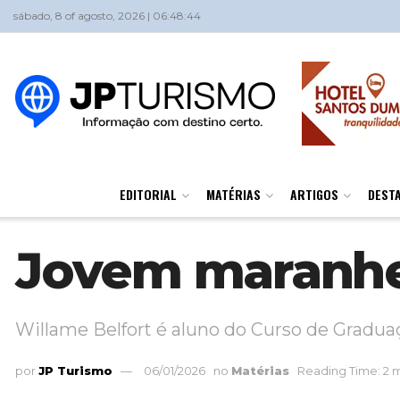
sábado, 8 of agosto, 2026 | 06:48:44
EDITORIAL
MATÉRIAS
ARTIGOS
DEST
Jovem maranhe
Willame Belfort é aluno do Curso de Gradua
por
JP Turismo
06/01/2026
no
Matérias
Reading Time: 2 