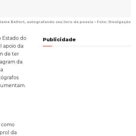
lame Belfort, autografando seu livro de poesia – Foto: Divulgação
o Estado do
Publicidade
l apoio da
m de ter
stagram da
ma
tógrafos
ó aumentam.
o como
prol da