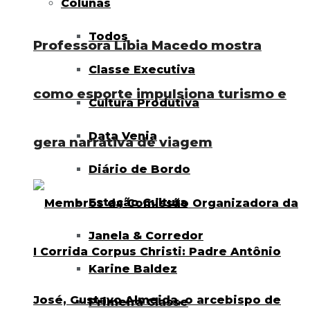
Colunas
Todos
Professora Líbia Macedo mostra
Classe Executiva
como esporte impulsiona turismo e
Cultura Produtiva
Data Venia
gera narrativa de viagem
Diário de Bordo
Estação Cultura
Janela & Corredor
Karine Baldez
Primeira Classe