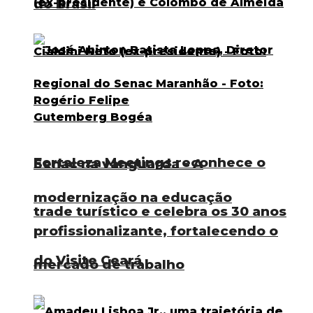
do Brasil
Fortaleza Meetings reconhece o
Senac na vanguarda – A
modernização na educação
trade turístico e celebra os 30 anos
profissionalizante, fortalecendo o
do Visite Ceará
mercado de trabalho