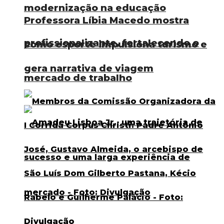
modernização na educação
Professora Líbia Macedo mostra
profissionalizante, fortalecendo o
como esporte impulsiona turismo e
gera narrativa de viagem
mercado de trabalho