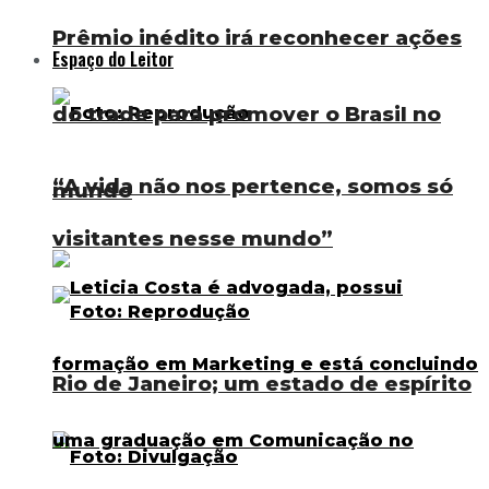
Prêmio inédito irá reconhecer ações
Espaço do Leitor
do trade para promover o Brasil no
“A vida não nos pertence, somos só
mundo
visitantes nesse mundo”
Rio de Janeiro; um estado de espírito