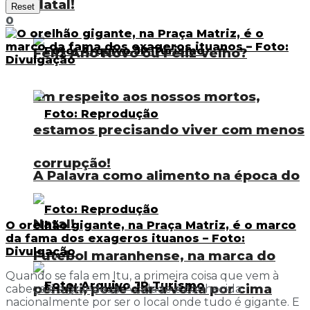
Natal!
Reset
0
Feliz Ano Novo ou Feliz Velho?
Em respeito aos nossos mortos,
estamos precisando viver com menos
corrupção!
A Palavra como alimento na época do
Natal!
O orelhão gigante, na Praça Matriz, é o marco
da fama dos exageros ituanos – Foto:
Divulgação
Futebol maranhense, na marca do
Quando se fala em Itu, a primeira coisa que vem à
pênalti, pode dar a volta por cima
cabeça é a grandeza. A cidade é conhecida
nacionalmente por ser o local onde tudo é gigante. E