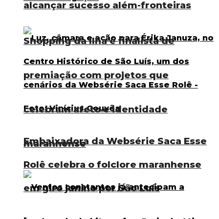
alcançar sucesso além-fronteiras
Shopping da Ilha é finalista de
premiação com projetos que
celebram afeto e identidade
Embaixadora da Websérie Saca Esse
maranhense
Rolê celebra o folclore maranhense
em giro junino por São Luís