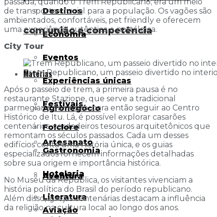
passada, quando o Trem Republicano; era um meio
Destinos
de transporte crucial para a população. Os vagões são
ambientados, confortáveis, pet friendly e oferecem
com união e competência
uma experiência autêntica e nostálgica.
Economia
City Tour
Eventos
Matérias
Trem Republicano, um passeio divertido no interi
Experiências únicas
Após o passeio de trem, a primeira pausa é no
restaurante Stazione, que serve a tradicional
Festivais
parmegiana da região, para então seguir ao Centro
Agronegócio
Histórico de Itu. Lá, é possível explorar casarões
centenários, verdadeiros tesouros arquitetônicos que
Folclore
remontam os séculos passados. Cada um desses
Artesanato
edifícios conta uma história única, e os guias
Gastronomia
especializados fornecem informações detalhadas
sobre sua origem e importância histórica.
Hotelaria
Aventura
No Museu da República, os visitantes vivenciam a
história política do Brasil do período republicano.
Literatura
Além disso, igrejas centenárias destacam a influência
da religião na cultura local ao longo dos anos.
Aviação