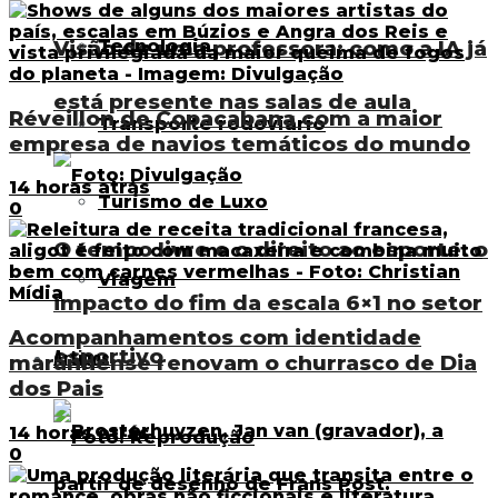
Tecnologia
Visão de uma professora: como a IA já
está presente nas salas de aula
Réveillon de Copacabana com a maior
Transporte rodoviário
empresa de navios temáticos do mundo
14 horas atrás
Turismo de Luxo
0
O tempo livre e o direito ao esporte: o
Viagem
impacto do fim da escala 6×1 no setor
Acompanhamentos com identidade
esportivo
Artigos
maranhense renovam o churrasco de Dia
dos Pais
14 horas atrás
0