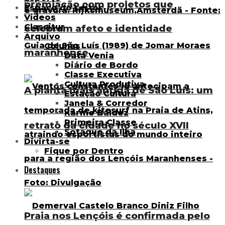
premiação com projetos que
Espaço do Leitor
Vídeos
Classitur
celebram afeto e identidade
Arquivo
Colunas
maranhense
Data Venia
Diário de Bordo
Classe Executiva
Cultura Produtiva
A planta mais antiga de São Luís: um
Estação Cultura
Janela & Corredor
Karine Baldez
Primeira Classe
retrato da cidade no século XVII
Sotaque da Ilha
Divirta-se
Fique por Dentro
Destaques
Praia nos Lençóis é confirmada pelo