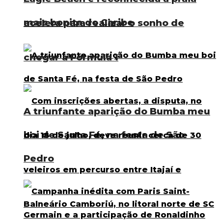
mais bonita do Caribe
acelera para realizar o sonho de
chegar à Fórmula 1
A triunfante aparição do Bumba meu
boi de Santa Fé, na festa de São
Pedro