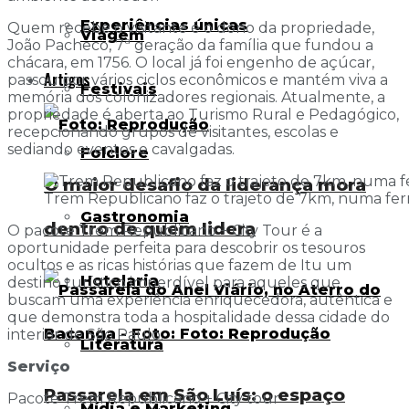
Experiências únicas
Quem recebe o visitante é o dono da propriedade,
Viagem
João Pacheco, 7ª geração da família que fundou a
chácara, em 1756. O local já foi engenho de açúcar,
Artigos
passou por vários ciclos econômicos e mantém viva a
Festivais
memória dos colonizadores regionais. Atualmente, a
propriedade é aberta ao Turismo Rural e Pedagógico,
recepcionando grupos de visitantes, escolas e
sediando eventos e cavalgadas.
Folclore
O maior desafio da liderança mora
Trem Republicano faz o trajeto de 7km, numa ferrov
Gastronomia
dentro de quem lidera
O pacote Trem Republicano + City Tour é a
oportunidade perfeita para descobrir os tesouros
ocultos e as ricas histórias que fazem de Itu um
Hotelaria
destino turístico imperdível para aqueles que
buscam uma experiência enriquecedora, autêntica e
que demonstra toda a hospitalidade dessa cidade do
interior de São Paulo.
Literatura
Serviço
Passarela em São Luís: o espaço
Pacote Trem Republicano + City tour
Mídia e Marketing