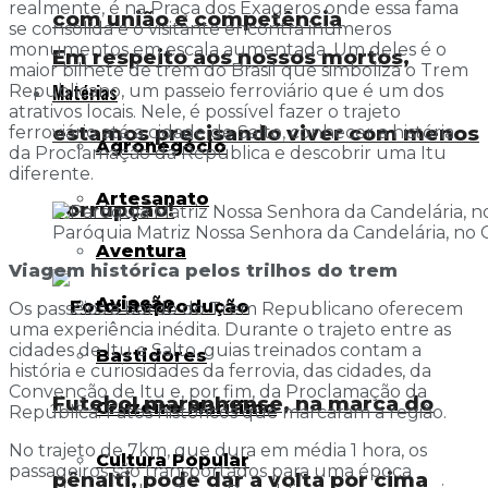
realmente, é na Praça dos Exageros onde essa fama
com união e competência
se consolida e o visitante encontra inúmeros
monumentos em escala aumentada. Um deles é o
Em respeito aos nossos mortos,
maior bilhete de trem do Brasil que simboliza o Trem
Matérias
Republicano, um passeio ferroviário que é um dos
atrativos locais. Nele, é possível fazer o trajeto
estamos precisando viver com menos
ferroviário até a cidade de Salto, conhecer a história
Agronegócio
da Proclamação da República e descobrir uma Itu
diferente.
Artesanato
corrupção!
Paróquia Matriz Nossa Senhora da Candelária, no C
Aventura
Viagem histórica pelos trilhos do trem
Aviação
Os passeios a bordo do Trem Republicano oferecem
uma experiência inédita. Durante o trajeto entre as
cidades de Itu e Salto, guias treinados contam a
Bastidores
história e curiosidades da ferrovia, das cidades, da
Convenção de Itu e, por fim, da Proclamação da
Futebol maranhense, na marca do
Cruzeiro Marítimo
República. Fatos históricos que marcaram a região.
No trajeto de 7km, que dura em média 1 hora, os
Cultura Popular
passageiros são transportados para uma época
pênalti, pode dar a volta por cima