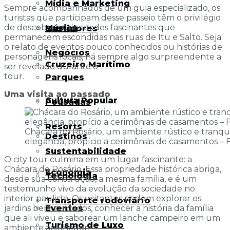
Mídia e Marketing
Sempre acompanhados de um guia especializado, os
turistas que participam desse passeio têm o privilégio
de descobrir curiosidades fascinantes que
Música
Bastidores
permanecem escondidas nas ruas de Itu e Salto. Seja
o relato de eventos pouco conhecidos ou histórias de
Negócios
personagens locais, há sempre algo surpreendente a
Cruzeiro Marítimo
ser revelado durante o
tour.
Parques
Uma visita ao passado
Cultura Popular
Pousadas
Resorts
Chácara do Rosário, um ambiente rústico e tranqu
Destinos
elegância, propício a cerimônias de casamentos – 
Sustentabilidade
O city tour culmina em um lugar fascinante: a
Chácara do Rosário. Essa propriedade histórica abriga,
Economia
Tecnologia
desde sua construção, a mesma família, e é um
testemunho vivo da evolução da sociedade no
interior paulista. Os visitantes podem explorar os
Transporte rodoviário
Eventos
jardins bem cuidados, conhecer a história da família
que ali viveu e saborear um lanche campeiro em um
Turismo de Luxo
ambiente acolhedor.