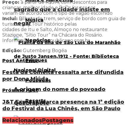
Preço:
a partir de R$514, com descontos para
crianças, melhor idade e PcDs (os preços
sagrado que a cidade insiste em
variam de acordo com o tipo de vagão escolhido
Inclui:
Bilhete de trem, serviço de bordo com guia de
Música
negar
turismo, City Tour histórico pelas
cidades de Itu e Salto, Almoço no restaurante
Stazione, “Sítio Tour” na Chácara do Rosário.
Negócios
Informações: tremrepublicano.com.br.
Edição:
Gutemberg Bogéa
Parques
Post Anterior
Festa da Colheita ressalta arte difundida
por Dona Miúda
Pousadas
A origem do nome do povoado
Próximo Post
Resorts
J&T Express marca presença na 1ª edição
Quebrapote
do Festival da Lua Chinês, em São Paulo
Relacionados
Postagens
Sustentabilidade