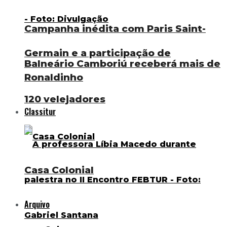
Campanha inédita com Paris Saint-
Germain e a participação de
Balneário Camboriú receberá mais de
Ronaldinho
120 velejadores
Classitur
Casa Colonial
Arquivo