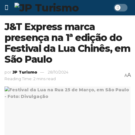
J&T Express marca
presença na 1ª edição do
Festival da Lua Chinês, em
São Paulo
por
JP Turismo
28/10/2024
A
A
Reading Time: 2 mins read