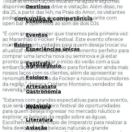
Todas as embarcações estarão na água e algumas
Destinos
disponíveis para test drive e visitação. Além disso, no
dia 25, a partir das 14h, na Praia do Amor, os visitantes
poderão desfrutar de um lounge flutuante com
com união e competência
Economia
open bar e open food ao som de dois DJs.
“É com imenso prazer que traremos pela primeira vez
Eventos
ao Maranhão o Focker Festival. Este evento oferece
Matérias
inúmeras oportunidades para quem deseja trocar ou
Experiências únicas
atualizar sua embarcação. É o momento perfeito para
comprar uma lancha nova ou seminova e já estar
pronto para aproveitar o início do verão com a sua
Festivais
Agronegócio
embarcação. O festival veio para fortalecer ainda mais
nossos laços com os clientes, além de apresentar os
Folclore
renomados modelos da Focker a novos consumidores
da região,” destaca Cristiano Monteiro, vendedor da
Artesanato
revenda Moto Oeste.
Gastronomia
“Estamos com grandes expectativas para este evento,
Hotelaria
que será um verdadeiro festival de oportunidades
Aventura
para quem deseja ingressar no mercado náutico e
explorar as belezas da região sobre as águas.
Literatura
Escolhemos o município de Imperatriz para realizar a
Aviação
feira devido às suas belezas naturais e grande