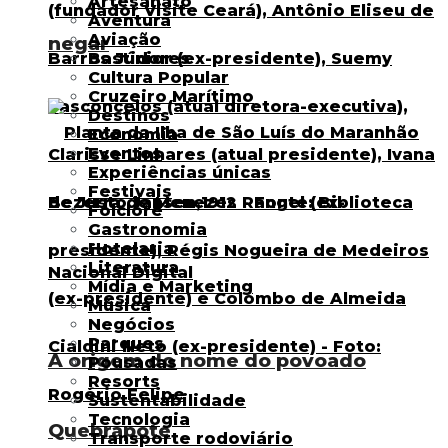
Artesanato
Aventura
Aviação
negar
Bastidores
Cultura Popular
Cruzeiro Marítimo
Destinos
Economia
Eventos
Experiências únicas
Festivais
Folclore
Gastronomia
Hotelaria
Literatura
Mídia e Marketing
Música
Negócios
Parques
A origem do nome do povoado
Pousadas
Resorts
Sustentabilidade
Tecnologia
Quebrapote
Transporte rodoviário