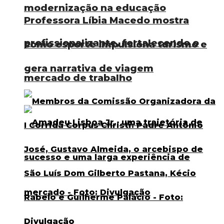
modernização na educação
Professora Líbia Macedo mostra
profissionalizante, fortalecendo o
como esporte impulsiona turismo e
gera narrativa de viagem
mercado de trabalho