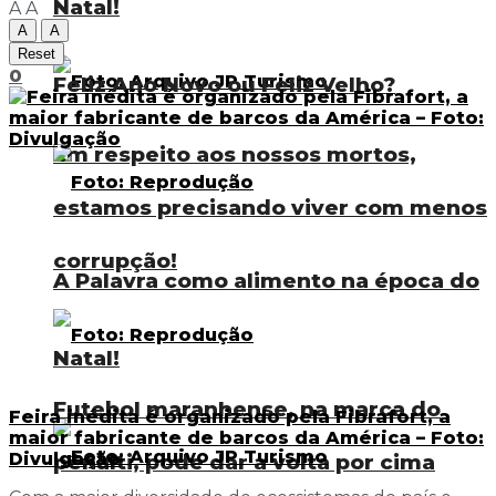
Natal!
A
A
A
A
Reset
0
Feliz Ano Novo ou Feliz Velho?
Em respeito aos nossos mortos,
estamos precisando viver com menos
corrupção!
A Palavra como alimento na época do
Natal!
Futebol maranhense, na marca do
Feira inédita é organizado pela Fibrafort, a
maior fabricante de barcos da América – Foto:
Divulgação
pênalti, pode dar a volta por cima