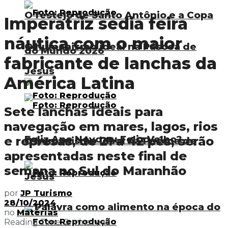
O festejo de Santo Antônio e a Copa
Imperatriz sedia feira
náutica com o maior
O humanismo ideal na Páscoa de
do Mundo 2026
fabricante de lanchas da
Jesus
América Latina
Sete lanchas ideais para
navegação em mares, lagos, rios
Feliz Ano Novo ou Feliz Velho?
e represas, de 21 a 42 pés, serão
O humanismo ideal na Páscoa de
apresentadas neste final de
semana no Sul do Maranhão
Jesus
por
JP Turismo
28/10/2024
A Palavra como alimento na época do
no
Matérias
Reading Time: 2 mins read