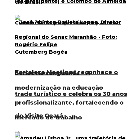
do Brasil
Fortaleza Meetings reconhece o
Senac na vanguarda – A
modernização na educação
trade turístico e celebra os 30 anos
profissionalizante, fortalecendo o
do Visite Ceará
mercado de trabalho