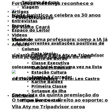
Turismo de Luxo
Fortaleza Meetings reconhece o
Viagem
Artigos
trade turístico e celebra os 30 anos
Destaques
Entrevistas
Esporte
do Visite Ceará
Espaço do Leitor
Vídeos
Visão de uma professora: como a IA já
Classitur
Arquivo
Colunas
Data Venia
está presente nas salas de aula
Diário de Bordo
Classe Executiva
Cultura Produtiva
Estação Cultura
Janela & Corredor
Karine Baldez
Primeira Classe
Sotaque da Ilha
Conquista da quinta premiação do
Divirta-se
O tempo livre e o direito ao esporte: o
Fique por Dentro
Vila Aty no Tripadvisor coroa