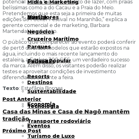
potencial para o turismo náutico de lazer, com praias
Mídia e Marketing
belíssimas como a do Cacau e a Praia do Meio.
Pretendemos que esta seja a primeira de muitas
Música
Bastidores
edições do Focker Festival no Maranhão,” explica a
gerente comercial e de marketing, Barbara
Martendal Yamamoto.
Negócios
Cruzeiro Marítimo
O público que comparecer ao evento poderá conferir
Parques
de perto diversos modelos que estarão expostos na
água, incluindo o mais recente lançamento do
estaleiro, a Focker 300 GTS, um verdadeiro sucesso
Cultura Popular
Pousadas
da marca. Além disso, os visitantes poderão realizar
testes e aproveitar condições de investimento
Resorts
diferenciadas durante a feira.
Destinos
Texto
: Estefânia Borges
Sustentabilidade
Post Anterior
Economia
Tecnologia
Casa das Minas e Casa de Nagô mantêm
tradição
Transporte rodoviário
Eventos
Próximo Post
Turismo de Luxo