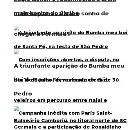
mais bonita do Caribe
acelera para realizar o sonho de
chegar à Fórmula 1
A triunfante aparição do Bumba meu
boi de Santa Fé, na festa de São
Pedro