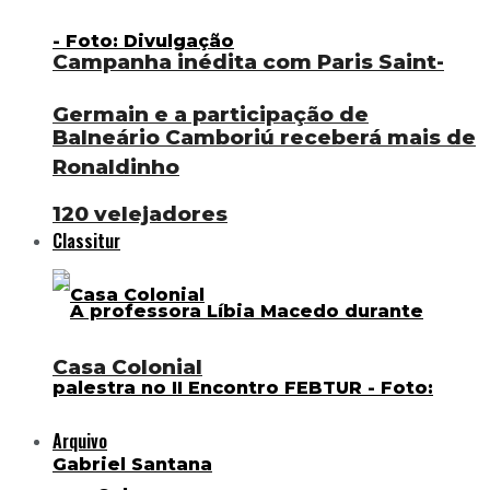
Campanha inédita com Paris Saint-
Germain e a participação de
Balneário Camboriú receberá mais de
Ronaldinho
120 velejadores
Classitur
Casa Colonial
Arquivo