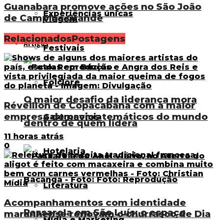
Guanabara promove ações no São João
Experiências únicas
de Campina Grande
Viagem
Relacionados
Postagens
Artigos
Festivais
Folclore
O maior desafio da liderança mora
Réveillon de Copacabana com a maior
empresa de navios temáticos do mundo
Gastronomia
dentro de quem lidera
11 horas atrás
0
Hotelaria
Literatura
Acompanhamentos com identidade
Passarela em São Luís: o espaço
maranhense renovam o churrasco de Dia
Mídia e Marketing