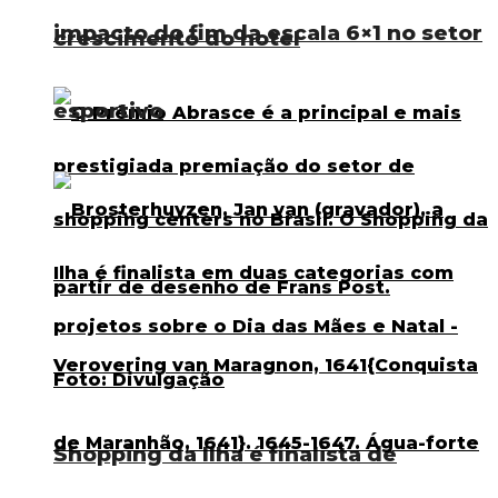
impacto do fim da escala 6×1 no setor
crescimento do hotel
esportivo
Shopping da Ilha é finalista de