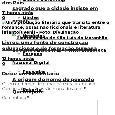
dos Pais
sagrado que a cidade insiste em
11 horas atrás
0
Música
negar
Negócios
Livros: uma fonte de construção
educacional e de formação humana
Parques
12 horas atrás
0
Pousadas
Deixe um comentário
A origem do nome do povoado
O seu endereço de e-mail não será publicado.
Campos obrigatórios são marcados com
*
Resorts
Quebrapote
Comentário
*
Sustentabilidade