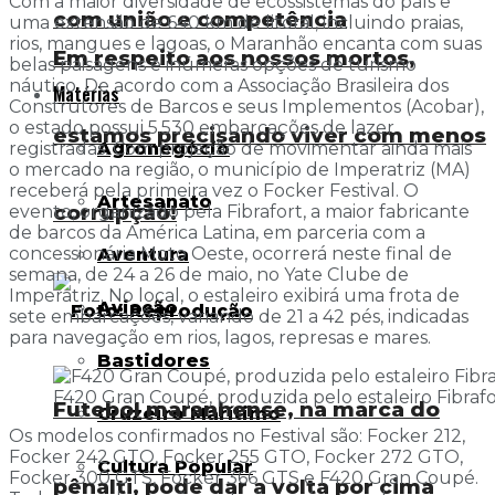
Com a maior diversidade de ecossistemas do país e
com união e competência
uma extensão de 640 km de litoral, incluindo praias,
rios, mangues e lagoas, o Maranhão encanta com suas
Em respeito aos nossos mortos,
belas paisagens e inúmeras opções de turismo
náutico. De acordo com a Associação Brasileira dos
Matérias
Construtores de Barcos e seus Implementos (Acobar),
o estado possui 5.530 embarcações de lazer
estamos precisando viver com menos
Agronegócio
registradas. Com projeção de movimentar ainda mais
o mercado na região, o município de Imperatriz (MA)
receberá pela primeira vez o Focker Festival. O
Artesanato
corrupção!
evento, organizado pela Fibrafort, a maior fabricante
de barcos da América Latina, em parceria com a
concessionária Moto Oeste, ocorrerá neste final de
Aventura
semana, de 24 a 26 de maio, no Yate Clube de
Imperatriz. No local, o estaleiro exibirá uma frota de
Aviação
sete embarcações, variando de 21 a 42 pés, indicadas
para navegação em rios, lagos, represas e mares.
Bastidores
F420 Gran Coupé, produzida pelo estaleiro Fibrafo
Futebol maranhense, na marca do
Cruzeiro Marítimo
Os modelos confirmados no Festival são: Focker 212,
Focker 242 GTO, Focker 255 GTO, Focker 272 GTO,
Cultura Popular
Focker 300 GTS, Focker 366 GTS e F420 Gran Coupé.
pênalti, pode dar a volta por cima