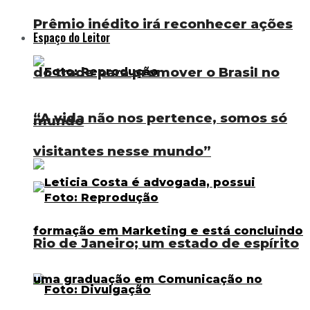
Prêmio inédito irá reconhecer ações
Espaço do Leitor
do trade para promover o Brasil no
“A vida não nos pertence, somos só
mundo
visitantes nesse mundo”
Rio de Janeiro; um estado de espírito