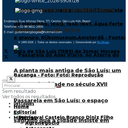
O maior desafio da liderança mora
Endereço: Rua Afonso Pena, 171, Centro, São Luís-MA, Brasil
Telefone: +55 98 9602-2859
dentro de quem lidera
E-mail: gutembergbogea@hotmail.com
© 1995-2026 | Todos os direitos reservados | Desenvolvido por
Os Orcas
.
A planta mais antiga de São Luís: um
retrato da cidade no século XVII
Sem resultado
Ver todos os resultados
Passarela em São Luís: o espaço
Destaques
Home
Editorial
Matérias
sagrado que a cidade insiste em
Agronegócio