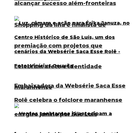
alcançar sucesso além-fronteiras
Shopping da Ilha é finalista de
premiação com projetos que
celebram afeto e identidade
Embaixadora da Websérie Saca Esse
maranhense
Rolê celebra o folclore maranhense
em giro junino por São Luís