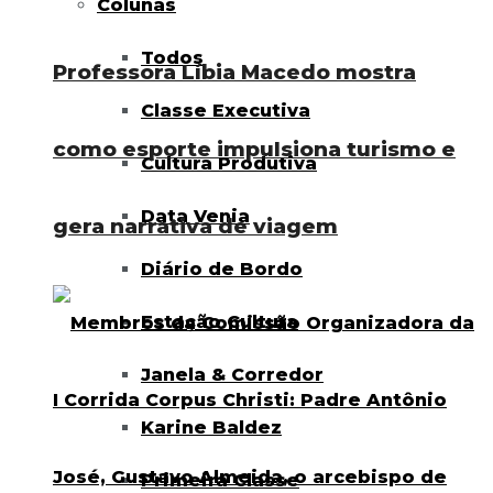
Colunas
Todos
Professora Líbia Macedo mostra
Classe Executiva
como esporte impulsiona turismo e
Cultura Produtiva
Data Venia
gera narrativa de viagem
Diário de Bordo
Estação Cultura
Janela & Corredor
Karine Baldez
Primeira Classe