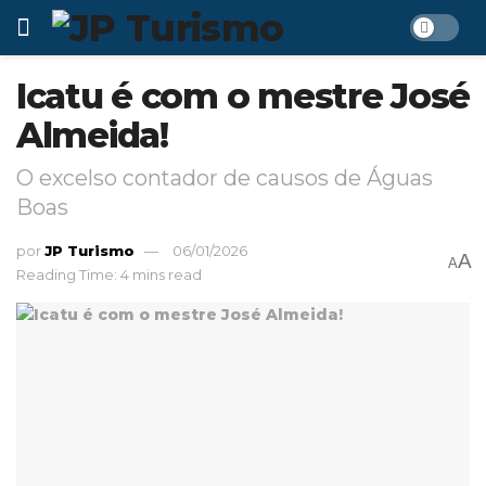
Icatu é com o mestre José
Almeida!
O excelso contador de causos de Águas
Boas
por
JP Turismo
06/01/2026
A
A
Reading Time: 4 mins read