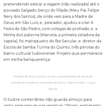
pretendendo esticar a viagem (não realizada) até o
povoado Salgado, berço do Filipão (Meu Pai, Felipe
Nery dos Santos), de onde veio para a Madre de
Deus, em São Luís, e, pescador, ajudou a criar A
Festa de São Pedro, com colegas de profissão, e a
Minha Avó paterna (Marcela, a primeira zeladora da
capela), foi matraqueiro do Boi Secular, e diretor da
Escola de Samba Turma do Quinto, três pérolas do
bairro cultural ludovicense. Projeto que permanece
em minha benquerença.
Herbert de Jesus Santos, revisor e apresentador de obras do
presidente Academia Icatuense de Letras, José Almeida – Layce
Aguiar
O ilustre conterrâneo não guarda almoço para
janta, nem sequer nas ressalvas: “Afirmo, entretanto,