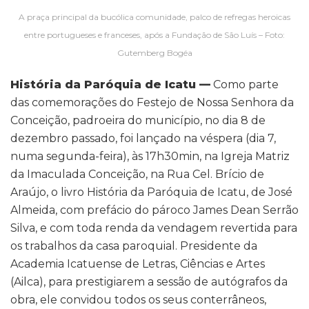
A praça principal da bucólica comunidade, palco de refregas heroicas
entre portugueses e franceses, após a Fundação de São Luís – Foto:
Gutemberg Bogéa
História da Paróquia de Icatu —
Como parte
das comemorações do Festejo de Nossa Senhora da
Conceição, padroeira do município, no dia 8 de
dezembro passado, foi lançado na véspera (dia 7,
numa segunda-feira), às 17h30min, na Igreja Matriz
da Imaculada Conceição, na Rua Cel. Brício de
Araújo, o livro História da Paróquia de Icatu, de José
Almeida, com prefácio do pároco James Dean Serrão
Silva, e com toda renda da vendagem revertida para
os trabalhos da casa paroquial. Presidente da
Academia Icatuense de Letras, Ciências e Artes
(Ailca), para prestigiarem a sessão de autógrafos da
obra, ele convidou todos os seus conterrâneos,