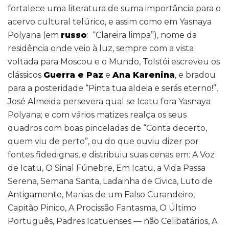
fortalece uma literatura de suma importância para o
acervo cultural telúrico, e assim como em Yasnaya
Polyana (em
russo
: “Clareira limpa”), nome da
residência onde veio à luz, sempre com a vista
voltada para Moscou e o Mundo, Tolstói escreveu os
clássicos
Guerra e Paz
e
Ana Karenina
, e bradou
para a posteridade “Pinta tua aldeia e serás eterno!”,
José Almeida persevera qual se Icatu fora Yasnaya
Polyana; e com vários matizes realça os seus
quadros com boas pinceladas de “Conta decerto,
quem viu de perto”, ou do que ouviu dizer por
fontes fidedignas, e distribuiu suas cenas em: A Voz
de Icatu, O Sinal Fúnebre, Em Icatu, a Vida Passa
Serena, Semana Santa, Ladainha de Civica, Luto de
Antigamente, Manias de um Falso Curandeiro,
Capitão Pinico, A Procissão Fantasma, O Último
Português, Padres Icatuenses — não Celibatários, A