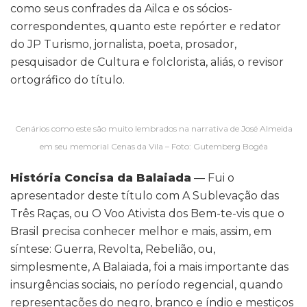
como seus confrades da Ailca e os sócios-
correspondentes, quanto este repórter e redator
do JP Turismo, jornalista, poeta, prosador,
pesquisador de Cultura e folclorista, aliás, o revisor
ortográfico do título.
Cenários como este são muito lembrados na narrativa de José Almeida
em seu memorial Cenas da Vila – Foto: Gutemberg Bogéa
História Concisa da Balaiada
— Fui o
apresentador deste título com A Sublevação das
Três Raças, ou O Voo Ativista dos Bem-te-vis que o
Brasil precisa conhecer melhor e mais, assim, em
síntese: Guerra, Revolta, Rebelião, ou,
simplesmente, A Balaiada, foi a mais importante das
insurgências sociais, no período regencial, quando
representações do negro, branco e índio e mestiços