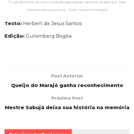
O cais do Porto de Icatu cheio de pescadores, sempre citados por José
Almeida em seus livros – Foto: Antônio Fonseca
Texto:
Herbert de Jesus Santos
Edição:
Gutemberg Bogéa
Post Anterior
Queijo do Marajó ganha reconhecimento
Próximo Post
Mestre Sabujá deixa sua história na memória