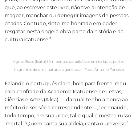
que, ao escrever este livro, não tive a intenção de
magoar, manchar ou denegrir imagens de pessoas
citadas. Contudo, sinto-me honrado em poder
resgatar nesta singela obra parte da história e da
cultura icatuense.”
Águas Boas (Icatu) têm pontos paradisíacos em todas as partes:
flagrantes de uma natureza generosa – Foto: Antonio Fonseca
Falando o português claro, bola para frente, meu
caro confrade da Academia Icatuense de Letras,
Ciências e Artes (Ailca) — da qual tenho a honra ao
mérito de ser sócio correspondente—, lecionando,
todo tempo, em sua urbe, tal e qual o mestre russo
imortal: “Quem canta sua aldeia, canta o universo!”