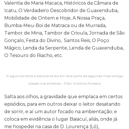
Valentia de Maria Macaca, Históricos da Câmara de
Icatu, O Verdadeiro Descobridor de Guaxenduba,
Mobilidade de Ontem e Hoje, A Nossa Praça,
Bumba-Meu-Boi de Matraca ou de Murrada,
Tambor de Mina, Tambor de Crioula, Jornada de São
Gonçalo, Festa do Divino, Santos Reis, O Poço
Mágico, Lenda da Serpente, Lenda de Guaxenduba,
O Tesouro do Riacho, etc.
A água corrente e potável brota em boa parte da segunda mais antiga
cidade maranhense – Foto: Antônio Fonseca
Salta aos olhos, a gravidade que emplaca em certos
episódios, para em outros deixar o leitor desatando
de sorrir, e aí um autor focado na ambientação; e
coloca em evidência o lugar Baiacuí, aliás, onde já
me hospedei na casa de D. Lourença (Ló),