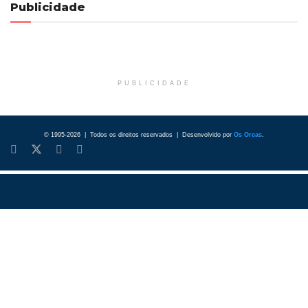
Publicidade
PUBLICIDADE
© 1995-2026 | Todos os direitos reservados | Desenvolvido por
Os Orcas
.