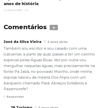
anos de história
4 DIAS ATRÁS
0
Comentários
4
José da Silva Vieira
5 anos atrás
Também sou escritor e sou casado com uma
icatuense, a partir da qual, passei a ter um carinho
especial pelas Águas Boas. Vez por outra vou
mergulhar naquelas águas, mais precisamente na
fonte Pá Jabá, no povoado Moinho, onde minha
esposa nasceu da mestra Dos Anjos com um
barqueiro chamado Pará. Abraços Solidários e
Pazamorefe’!
Responder
JP Turismo
5 anos atrás