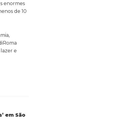
as enormes
 menos de 10
mia,
 diRoma
lazer e
s’ em São