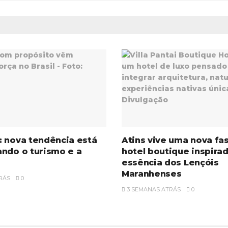
 nova tendência está
Atins vive uma nova fa
ndo o turismo e a
hotel boutique inspira
essência dos Lençóis
Maranhenses
RÁS
0
3 SEMANAS ATRÁS
0