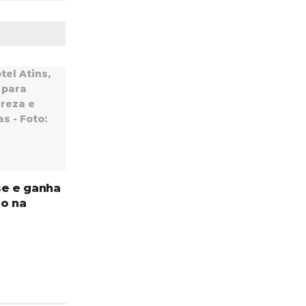
se e ganha
do na