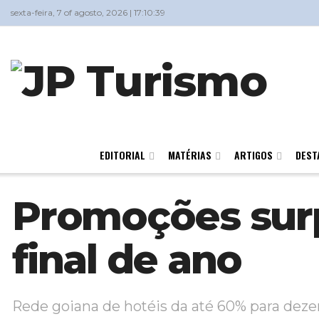
sexta-feira, 7 of agosto, 2026 | 17:10:39
EDITORIAL
MATÉRIAS
ARTIGOS
DEST
Promoções surp
final de ano
Rede goiana de hotéis da até 60% para deze