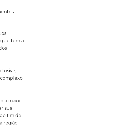
mentos
ios
, que tem a
dos
clusive,
o complexo
o a maior
ar sua
 de fim de
a região