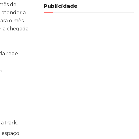
 mês de
Publicidade
a atender a
ara o mês
ar a chegada
o
a Park;
, espaço