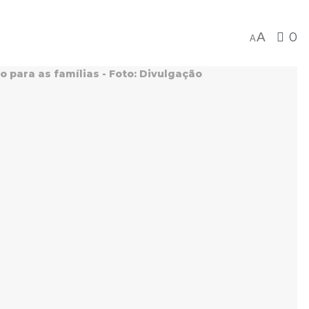
A
0
A