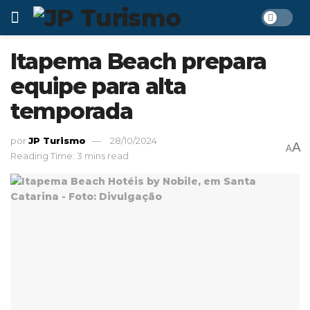
Itapema Beach prepara
equipe para alta
temporada
por
JP Turismo
28/10/2024
A
A
Reading Time: 3 mins read