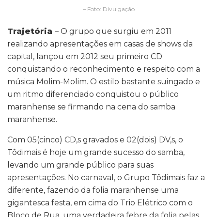
– Foto: Divulgação
Trajetória
– O grupo que surgiu em 2011
realizando apresentações em casas de shows da
capital, lançou em 2012 seu primeiro CD
conquistando o reconhecimento e respeito com a
música Molim-Molim. O estilo bastante suingado e
um ritmo diferenciado conquistou o público
maranhense se firmando na cena do samba
maranhense.
Com 05(cinco) CD,s gravados e 02(dois) DV,s, o
Tôdimais é hoje um grande sucesso do samba,
levando um grande público para suas
apresentações. No carnaval, o Grupo Tôdimais faz a
diferente, fazendo da folia maranhense uma
gigantesca festa, em cima do Trio Elétrico com o
Bloco de Rua, uma verdadeira febre da folia pelas