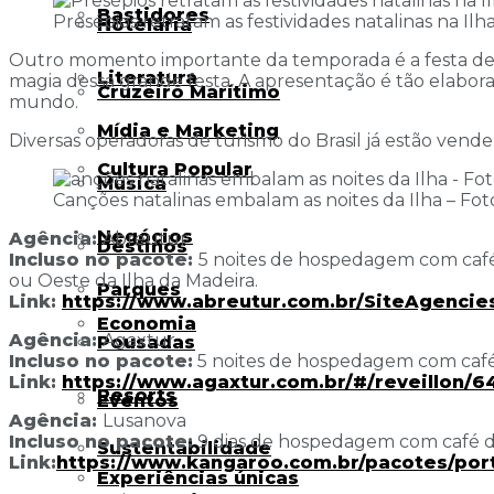
Bastidores
Presépios retratam as festividades natalinas na Ilh
Hotelaria
Outro momento importante da temporada é a festa de Ré
Literatura
magia dessa grande festa. A apresentação é tão elabor
Cruzeiro Marítimo
mundo.
Mídia e Marketing
Diversas operadoras de turismo do Brasil já estão vende
Cultura Popular
Música
Canções natalinas embalam as noites da Ilha – Fo
Negócios
Agência:
Abreutur
Destinos
Incluso no pacote:
5 noites de hospedagem com café d
ou Oeste da Ilha da Madeira.
Parques
Link:
https://www.abreutur.com.br/
SiteAgencie
Economia
Agência:
Agaxtur
Pousadas
Incluso no pacote:
5 noites de hospedagem com café d
Link:
https://www.agaxtur.com.br/#/
reveillon/
6
Resorts
Eventos
Agência:
Lusanova
Incluso no pacote:
9 dias de hospedagem com café da m
Sustentabilidade
Link:
https://www.kangaroo.com.
br/pacotes/port
Experiências únicas