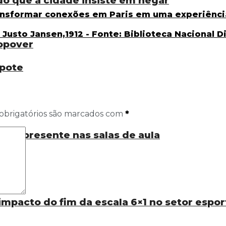
do que a cidade insiste em negar
topover
pote
obrigatórios são marcados com
*
está presente nas salas de aula
 impacto do fim da escala 6×1 no setor espor