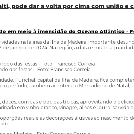
ti, pode dar a volta por cima com união e
o em meio à imensidão do Oceano Atlântico - Fo
idades natalinas da Ilha da Madeira, importante destino
 de janeiro de 2024. Na região, a data é muito aguarda
do das festas – Foto: Francisco Correia
dade. Funchal, capital da Ilha da Madeira, fica complet
te o período, também acontece o Mercadinho de Natal, um
, doces, comidas e bebidas típicas, aproveitando o delici
arinada em vinho branco, vinagre, alhos e louro, servida
proporções reais e as decorações alusivas ao nascimento
dade.