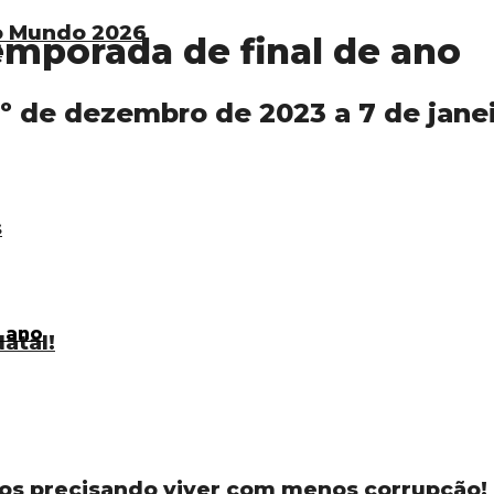
do Mundo 2026
emporada de final de ano
s
1º de dezembro de 2023 a 7 de jane
s
atal!
os precisando viver com menos corrupção!