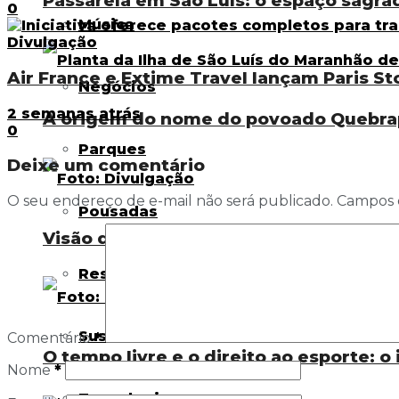
Passarela em São Luís: o espaço sagra
0
Música
Air France e Extime Travel lançam Paris S
Negócios
2 semanas atrás
A origem do nome do povoado Quebra
0
Parques
Deixe um comentário
O seu endereço de e-mail não será publicado.
Campos 
Pousadas
Visão de uma professora: como a IA já 
Resorts
Sustentabilidade
Comentário
*
O tempo livre e o direito ao esporte: o
Nome
*
Tecnologia