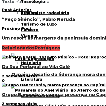
Tecnologia
Texto:
Yasmim Ducastro
Post Anterior
Transporte rodoviário
Festivais
“Peço Silêncio”, Pablo Neruda
Turismo de Luxo
Próximo Post
Folclore
Viagem
Um resort às margens da península domin
Gastronomia
Artigos
Relacionados
Postagens
Hotelaria
Da Rua Portugal ao Vila Galé
O maior desafio da liderança mora den
2 semanas atrás
Literatura
0
Grupo Bancorbrás, marca presença no Cap
Mídia e Marketing
2 semanas atrás