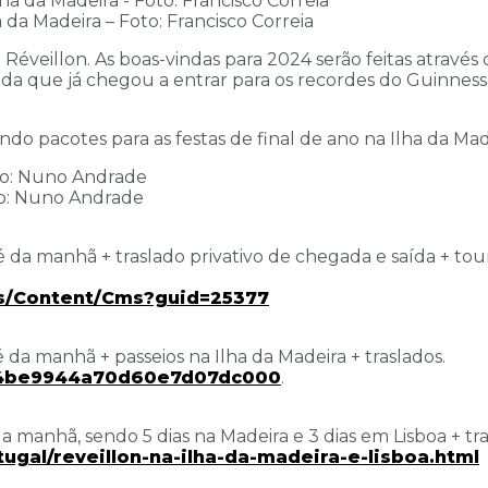
a da Madeira – Foto: Francisco Correia
veillon. As boas-vindas para 2024 serão feitas através 
ada que já chegou a entrar para os recordes do Guinness
ndo pacotes para as festas de final de ano na Ilha da Ma
to: Nuno Andrade
a manhã + traslado privativo de chegada e saída + tour 
s/Content/Cms?guid=
25377
a manhã + passeios na Ilha da Madeira + traslados.
4be9944a70d60e7d07dc000
.
anhã, sendo 5 dias na Madeira e 3 dias em Lisboa + trasl
ugal/reveillon-
na-ilha-da-madeira-e-lisboa.
html