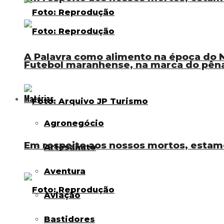
A Palavra como alimento na época do N
Futebol maranhense, na marca do pênal
Matérias
Agronegócio
Em respeito aos nossos mortos, estam
Artesanato
Aventura
Aviação
Bastidores