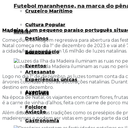
Futebol maranhense, na marca do pênal
Cruzeiro Marítimo
Cultura Popular
Madeira é um pequeno paraíso português situad
Matérias
Destinos
Começou a contagem regressiva para abertura das festiv
Natal começa no dia 1º de dezembro de 2023 e vai até 7
a cidade foi decorada com 1,6 milhão de luzes natalinas.
Agronegócio
Economia
Eventos
Luzes da Ilha da Madeira iluminam as ruas no perío
Artesanato
Logo no dia 1º de dezembro, as luzes tomam conta da ci
Experiências únicas
árvores coloridas e outras decorações natalinas. Duran
destino em dezembro.
Aventura
Festivais
Na época de Natal, os viajantes encontram flores, frutas
é a carne de vinha-d’alhos, feita com carne de porco m
Folclore
Aviação
Além disso, há outras tradições como os presépios de 
madeirenses e podem ser vistas em grande parte da ci
Gastronomia