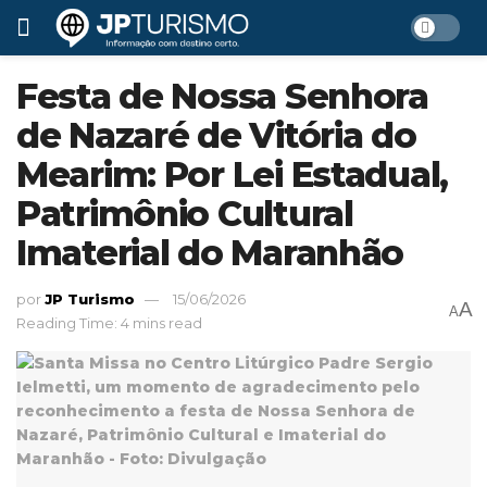
Festa de Nossa Senhora
de Nazaré de Vitória do
Mearim: Por Lei Estadual,
Patrimônio Cultural
Imaterial do Maranhão
por
JP Turismo
15/06/2026
A
A
Reading Time: 4 mins read