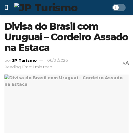
Divisa do Brasil com
Uruguai – Cordeiro Assado
na Estaca
por
JP Turismo
06/01/2026
A
A
Reading Time: 1 min read