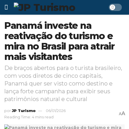
Panamá investe na
reativação do turismo e
mira no Brasil para atrair
mais visitantes
De braços abertos para o turista brasileiro,
com voos diretos de cinco capitais,
Panamá quer ser visto como destino e
lança forte campanha para exibir seus
patrimônios natural e cultural
por
JP Turismo
06/01/2026
A
A
Reading Time: 4 mins read