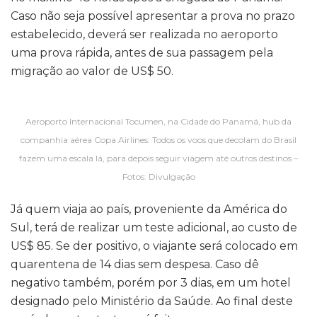
Caso não seja possível apresentar a prova no prazo
estabelecido, deverá ser realizada no aeroporto
uma prova rápida, antes de sua passagem pela
migração ao valor de US$ 50.
Aeroporto Internacional Tocumen, na Cidade do Panamá, hub da
companhia aérea Copa Airlines. Todos os voos que decolam do Brasil
fazem uma escala lá, para depois seguir viagem até outros destinos –
Fotos: Divulgação
Já quem viaja ao país, proveniente da América do
Sul, terá de realizar um teste adicional, ao custo de
US$ 85. Se der positivo, o viajante será colocado em
quarentena de 14 dias sem despesa. Caso dê
negativo também, porém por 3 dias, em um hotel
designado pelo Ministério da Saúde. Ao final deste