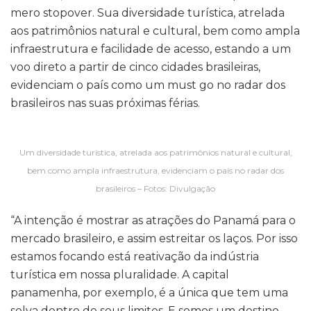
mero stopover. Sua diversidade turística, atrelada
aos patrimônios natural e cultural, bem como ampla
infraestrutura e facilidade de acesso, estando a um
voo direto a partir de cinco cidades brasileiras,
evidenciam o país como um must go no radar dos
brasileiros nas suas próximas férias.
Um diversidade turística, atrelada aos patrimônios natural e cultural,
bem como ampla infraestrutura, evidenciam o país no radar dos
brasileiros – Fotos: Divulgação
“A intenção é mostrar as atrações do Panamá para o
mercado brasileiro, e assim estreitar os laços. Por isso
estamos focando está reativação da indústria
turística em nossa pluralidade. A capital
panamenha, por exemplo, é a única que tem uma
selva dentro de seus limites. E somos um destino