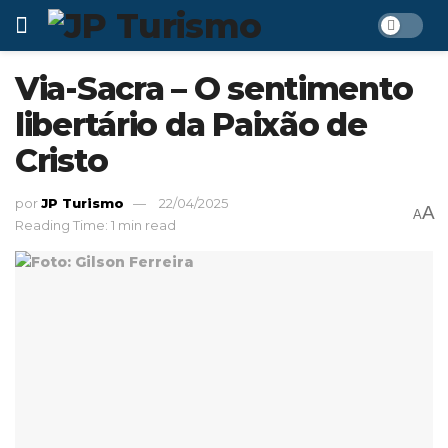
Via-Sacra – O sentimento
libertário da Paixão de
Cristo
por
JP Turismo
22/04/2025
A
A
Reading Time: 1 min read