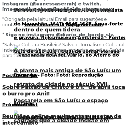
Instagram (@vanessaserrah) e twitch,
O maior desafio da liderança mora
integrando a programação da UhManasTV.
*Obrigada pela leitura! Email para sugestões e
contatos:
vanessaserra1974@gmail.com
.
dentro de quem lidera
*
Siga no instagram: @diario_de_bordo_slz.
*Salve a Cultura Brasileira! Salve o Jornalismo Cultural
Independente! Use máscara, higienize as mãos. Saúde
para todas e todos! Feliz Páscoa!
A planta mais antiga de São Luís: um
Post Anterior
retrato da cidade no século XVII
Sobre Paixão de Cristo e o 1.º de abril toca
o burro pro Anil!
Passarela em São Luís: o espaço
Destaques
Próximo Post
Reuniões online movimentam o setor de
sagrado que a cidade insiste em
intercâmbio