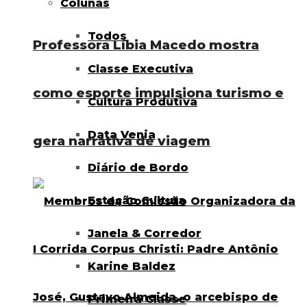
Colunas
Todos
Professora Líbia Macedo mostra
Classe Executiva
como esporte impulsiona turismo e
Cultura Produtiva
Data Venia
gera narrativa de viagem
Diário de Bordo
Estação Cultura
Janela & Corredor
Karine Baldez
Primeira Classe