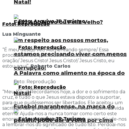
Natal!
Feliz Ano Novo ou Feliz Velho?
Foto: Reprodução
Lua Minguante
Em respeito aos nossos mortos,
“É meu desejo ver/ Aumentando sempre/ Essa
estamos precisando viver com menos
procissão/ Para que todos cantem/ Na mesma voz essa
oração/ Jesus Cristo! Jesus Cristo!/ Jesus Cristo, eu
estou aqui”,
Roberto Carlos
corrupção!
A Palavra como alimento na época do
Foto: Reprodução
“Meu Deus! Recordamos hoje, a dor e o sofrimento da
Natal!
cruz, e tudo o que Jesus estava disposto a suportar,
para que pudéssemos ser libertados. Ele aceitou um
Futebol maranhense, na marca do
sacrifício tão grande, para nos oferecer o dom da vida
eterna. Ajuda-nos a nunca tomar como certo este
enorme presente de amor em nosso nome. Ajude-nos
pênalti, pode dar a volta por cima
a lembrar-nos do significado de tudo isto. Perdoai-nos