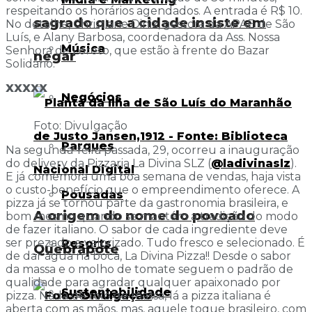
respeitando os horários agendados. A entrada é R$ 10.
sagrado que a cidade insiste em
No detalhe, Christiane Diniz, gestora da APAE de São
Luís, e Alany Barbosa, coordenadora da Ass. Nossa
Música
Senhora de Loreto, que estão à frente do Bazar
negar
Solidário.
XXXXX
Negócios
Foto: Divulgação
Parques
Na segunda-feira passada, 29, ocorreu a inauguração
do delivery da Pizzaria La Divina SLZ (
@ladivinaslz
).
E já comemora uma boa semana de vendas, haja vista
o custo-benefício que o empreendimento oferece. A
Pousadas
pizza já se tornou parte da gastronomia brasileira, e
A origem do nome do povoado
bom mesmo quando se mantém a tradição do modo
de fazer italiano. O sabor de cada ingrediente deve
ser prezado e valorizado. Tudo fresco e selecionado. É
Resorts
Quebrapote
de dar água na boca, La Divina Pizza!! Desde o sabor
da massa e o molho de tomate seguem o padrão de
qualidade para agradar qualquer apaixonado por
Sustentabilidade
pizza. Nada de rolo de massa, lá a pizza italiana é
aberta com as mãos, mas, aquele toque brasileiro, com