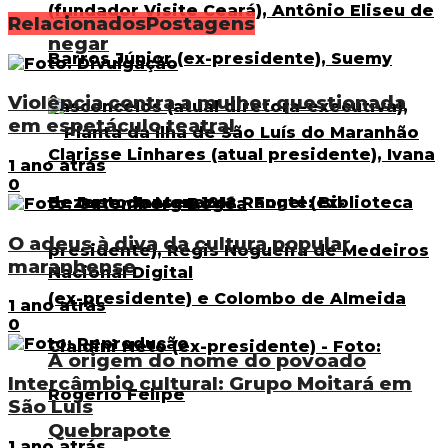
Relacionados
Postagens
negar
Violência contra a mulher questionada
em espetáculo teatral
1 ano atrás
0
O adeus à diva da cultura popular
maranhense
1 ano atrás
0
A origem do nome do povoado
Intercâmbio cultural: Grupo Moitará em
São Luís
Quebrapote
1 ano atrás