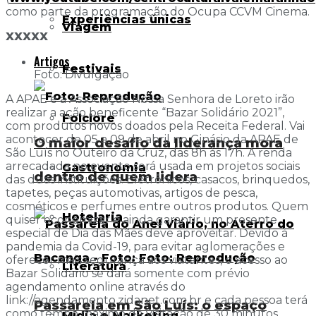
como parte da programação do Ocupa CCVM Cinema.
Experiências únicas
Viagem
XXXXX
Artigos
Festivais
Foto: Divulgação
A APAE e a Associação Nossa Senhora de Loreto irão
realizar a ação beneficente “Bazar Solidário 2021”,
Folclore
com produtos novos doados pela Receita Federal. Vai
acontecer de 05 a 09 de abril no Ginásio da APAE de
O maior desafio da liderança mora
São Luís no Outeiro da Cruz, das 8h às 17h. A renda
arrecadada no evento será usada em projetos sociais
Gastronomia
dentro de quem lidera
das duas instituições. Eletrônicos, casacos, brinquedos,
tapetes, peças automotivas, artigos de pesca,
cosméticos e perfumes entre outros produtos. Quem
Hotelaria
quiser economizar e ainda garantir um presente
especial de Dia das Mães deve aproveitar. Devido à
pandemia da Covid-19, para evitar aglomerações e
oferecer mais segurança aos visitantes, o acesso ao
Literatura
Bazar Solidário se dará somente com prévio
agendamento online através do
link://agendamento.zidanet.com.br e cada pessoa terá
Passarela em São Luís: o espaço
como tempo máximo de visitação de 30 minutos,
Mídia e Marketing