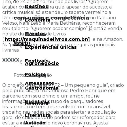
Tito, de 24 anos, no mundo dos livros. “Querem
Destinos
acabar comigo” mostra que, apesar do sucesso, a
crítica musical só estendeu o tapete vermelho a
com união e competência
Roberto depois que astros da MPB, como Caetano
Economia
Veloso, Nara Leão e Maria Bethânia, reconheceram
seu talento. “Querem acabar comigo” já está à venda
Eventos
no site da Máquina de Livros
(
https://maquinadelivros.com.br/
) e na Amazon.
Matérias
Na próxima semana começa a chegar às principais
Experiências únicas
livrarias.
XXXXX
Festivais
Agronegócio
Folclore
Foto: Divulgação
Artesanato
O projeto “Máscaras PFF2 – Um pequeno guia”, criado
Gastronomia
pelo publicitário maranhense Pedro Henrique em
parceria com seu primo e um amigo, reúne
informações de um grupo de pesquisadores
Hotelaria
Aventura
brasileiros que tem desenvolvido um incansável
trabalho nas redes sociais para alertar a população
Literatura
geral de cuidados que podem ser reforçados para
Aviação
evitar a infecção pelo novo coronavírus. Assista