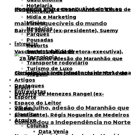
Hotelaria
segundo ano consecutivo entre as
Literatura
Mídia e Marketing
Música
mais inesquecíveis do mundo
Negócios
Parques
Pousadas
Entrevistas
Resorts
Sustentabilidade
Tecnologia
Transporte rodoviário
Turismo de Luxo
Viagem
Artigos
Destaques
Entrevistas
Esporte
Espaço do Leitor
28 de julho, adesão do Maranhão que
Vídeos
Classitur
Arquivo
consolidou a Independência no Norte
Colunas
Data Venia