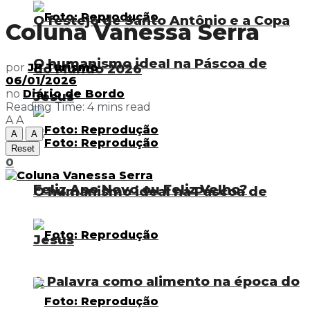
O festejo de Santo Antônio e a Copa
Coluna Vanessa Serra
O humanismo ideal na Páscoa de
do Mundo 2026
por
JP Turismo
06/01/2026
no
Diário de Bordo
Jesus
Reading Time: 4 mins read
A
A
A
A
Reset
0
Feliz Ano Novo ou Feliz Velho?
O humanismo ideal na Páscoa de
Jesus
A Palavra como alimento na época do