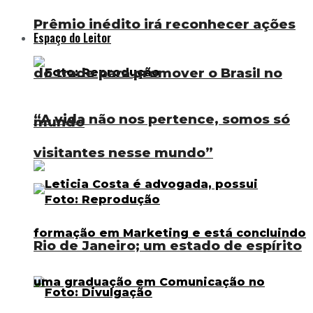
Prêmio inédito irá reconhecer ações
Espaço do Leitor
do trade para promover o Brasil no
“A vida não nos pertence, somos só
mundo
visitantes nesse mundo”
Rio de Janeiro; um estado de espírito