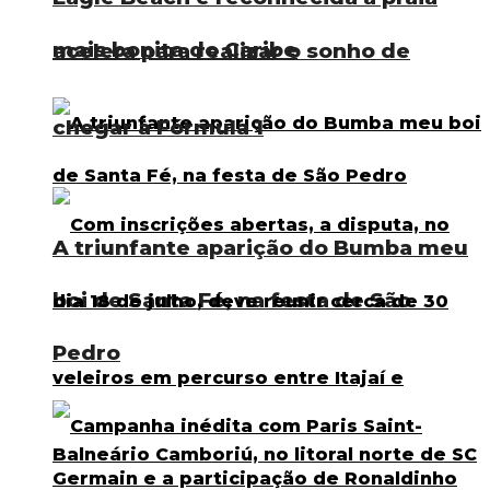
mais bonita do Caribe
acelera para realizar o sonho de
chegar à Fórmula 1
A triunfante aparição do Bumba meu
boi de Santa Fé, na festa de São
Pedro