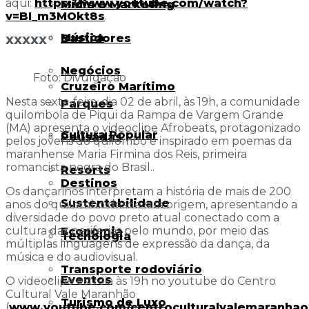
aqui:
https://www.youtube.com/watch?
Mídia e Marketing
v=BI_m3MOkt8s
.
Música
Bastidores
XXXXX
Negócios
Foto: Divulgação
Cruzeiro Marítimo
Nesta sexta-feira, dia 02 de abril, às 19h, a comunidade
Parques
quilombola de Piqui da Rampa de Vargem Grande
(MA) apresenta o videoclipe Afrobeats, protagonizado
Cultura Popular
Pousadas
pelos jovens do quilombo e inspirado em poemas da
maranhense Maria Firmina dos Reis, primeira
romancista negra do Brasil..
Resorts
Destinos
Os dançarinos interpretam a história de mais de 200
Sustentabilidade
anos do quilombo desde sua origem, apresentando a
diversidade do povo preto atual conectado com a
cultura das periferias pelo mundo, por meio das
Economia
Tecnologia
múltiplas linguagens de expressão da dança, da
música e do audiovisual.
Transporte rodoviário
Eventos
O videoclipe estreia às 19h no youtube do Centro
Cultural Vale Maranhão
Turismo de Luxo
(
www.youtube.com/centroculturalvalemaranhao