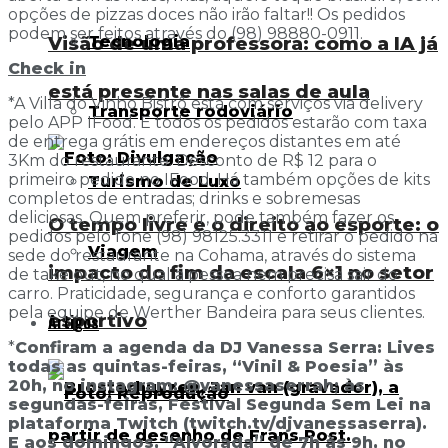
opções de pizzas doces não irão faltar!! Os pedidos
podem ser feitos através do (98) 98880-0911.
Tecnologia
Visão de uma professora: como a IA já
Check in
está presente nas salas de aula
*A Villa do Vinho Bistrô está com serviços via delivery
Transporte rodoviário
pelo APP IFood. E todos os pedidos estarão com taxa
de entrega grátis em endereços distantes em até
3Km do restaurante. Desconto de R$ 12 para o
primeiro pedido no IFood. Há também opções de kits
Turismo de Luxo
completos de entradas; drinks e sobremesas
deliciosas. Quem preferir, pode também fazer os
O tempo livre e o direito ao esporte: o
pedidos pelo fone (98) 98125.3311 e retirar o pedido na
Viagem
sede do restaurante na Cohama, através do sistema
impacto do fim da escala 6×1 no setor
de take out, no qual a pessoa nem precisa sair do
carro. Praticidade, segurança e conforto garantidos
pela equipe de Werther Bandeira para seus clientes.
esportivo
Artigos
*
Confiram a agenda da DJ Vanessa Serra: Lives
todas as quintas-feiras, “Vinil & Poesia” às
20h, no instagram: @vanessaserrah; às
segundas-feiras, Festival Segunda Sem Lei na
plataforma Twitch (twitch.tv/djvanessaserra).
E aos domingos, “Alvorada” de 7h às 9h, no