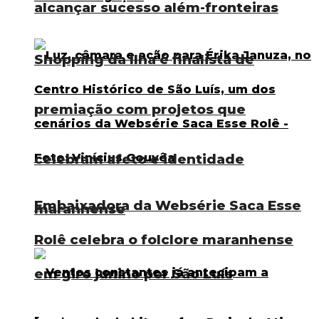
alcançar sucesso além-fronteiras
Shopping da Ilha é finalista de
premiação com projetos que
celebram afeto e identidade
Embaixadora da Websérie Saca Esse
maranhense
Rolê celebra o folclore maranhense
em giro junino por São Luís