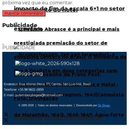
próxima vez que eu comentar.
impacto do fim da escala 6×1 no setor
crescimento do hotel
Publicidade
esportivo
PUBLICIDADE
Endereço: Rua Afonso Pena, 171, Centro, São Luís-MA, Brasil
Telefone: +55 98 9602-2859
E-mail: gutembergbogea@hotmail.com
© 1995-2026 | Todos os direitos reservados | Desenvolvido por
Os Orcas
.
Shopping da Ilha é finalista de