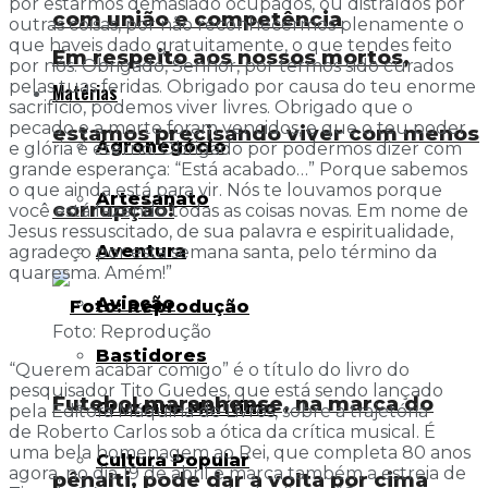
por estarmos demasiado ocupados, ou distraídos por
com união e competência
outras coisas, por não reconhecermos plenamente o
que haveis dado gratuitamente, o que tendes feito
Em respeito aos nossos mortos,
por nós. Obrigado, Senhor, por termos sido curados
pelas tuas feridas. Obrigado por causa do teu enorme
Matérias
sacrifício, podemos viver livres. Obrigado que o
pecado e a morte foram vencidos, e que o teu poder
estamos precisando viver com menos
Agronegócio
e glória é eterno. Obrigado por podermos dizer com
grande esperança: “Está acabado…” Porque sabemos
o que ainda está para vir. Nós te louvamos porque
Artesanato
corrupção!
você está fazendo todas as coisas novas. Em nome de
Jesus ressuscitado, de sua palavra e espiritualidade,
Aventura
agradeço por esta semana santa, pelo término da
quaresma. Amém!”
Aviação
Foto: Reprodução
Bastidores
“Querem acabar comigo” é o título do livro do
pesquisador Tito Guedes, que está sendo lançado
Futebol maranhense, na marca do
Cruzeiro Marítimo
pela Editora Máquina de Livros, sobre a trajetória
de Roberto Carlos sob a ótica da crítica musical. É
uma bela homenagem ao Rei, que completa 80 anos
Cultura Popular
agora, no dia 19 de abril e marca também a estreia de
pênalti, pode dar a volta por cima