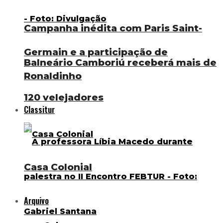
Campanha inédita com Paris Saint-
Germain e a participação de
Balneário Camboriú receberá mais de
Ronaldinho
120 velejadores
Classitur
Casa Colonial
Arquivo