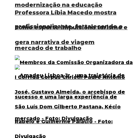
modernização na educação
Professora Líbia Macedo mostra
profissionalizante, fortalecendo o
como esporte impulsiona turismo e
gera narrativa de viagem
mercado de trabalho