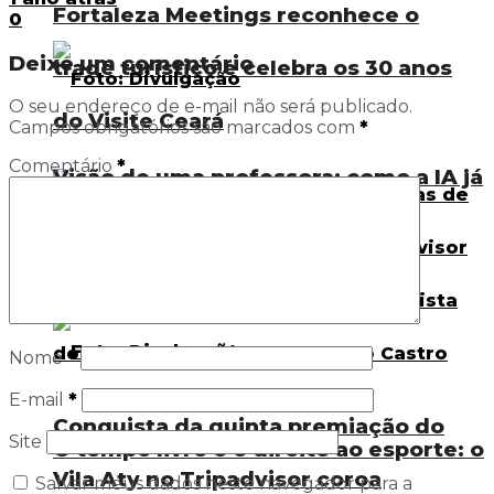
Fortaleza Meetings reconhece o
0
Deixe um comentário
trade turístico e celebra os 30 anos
O seu endereço de e-mail não será publicado.
do Visite Ceará
Campos obrigatórios são marcados com
*
Comentário
*
Visão de uma professora: como a IA já
está presente nas salas de aula
Nome
*
E-mail
*
Conquista da quinta premiação do
Site
O tempo livre e o direito ao esporte: o
Vila Aty no Tripadvisor coroa
Salvar meus dados neste navegador para a