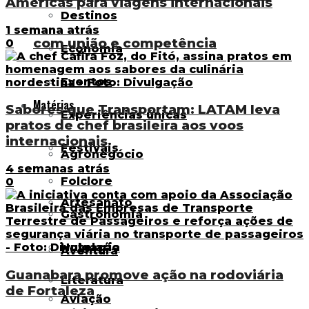
Américas para viagens internacionais
Destinos
1 semana atrás
com união e competência
0
Economia
Eventos
Matérias
Sabores que Transportam: LATAM leva
Experiências únicas
pratos de chef brasileira aos voos
internacionais
Festivais
Agronegócio
4 semanas atrás
Folclore
0
Artesanato
Gastronomia
Hotelaria
Aventura
Guanabara promove ação na rodoviária
Literatura
de Fortaleza
Aviação