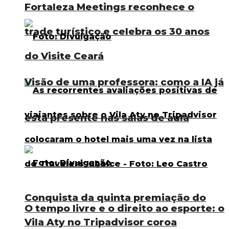
Fortaleza Meetings reconhece o
trade turístico e celebra os 30 anos
do Visite Ceará
Visão de uma professora: como a IA já
está presente nas salas de aula
Conquista da quinta premiação do
O tempo livre e o direito ao esporte: o
Vila Aty no Tripadvisor coroa