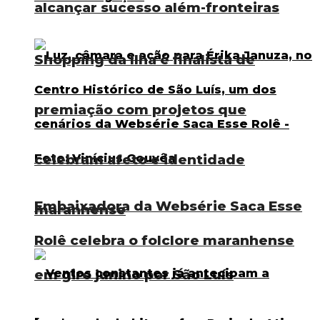
alcançar sucesso além-fronteiras
Shopping da Ilha é finalista de
premiação com projetos que
celebram afeto e identidade
Embaixadora da Websérie Saca Esse
maranhense
Rolê celebra o folclore maranhense
em giro junino por São Luís