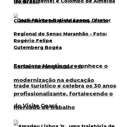
do Brasil
Fortaleza Meetings reconhece o
Senac na vanguarda – A
modernização na educação
trade turístico e celebra os 30 anos
profissionalizante, fortalecendo o
do Visite Ceará
mercado de trabalho