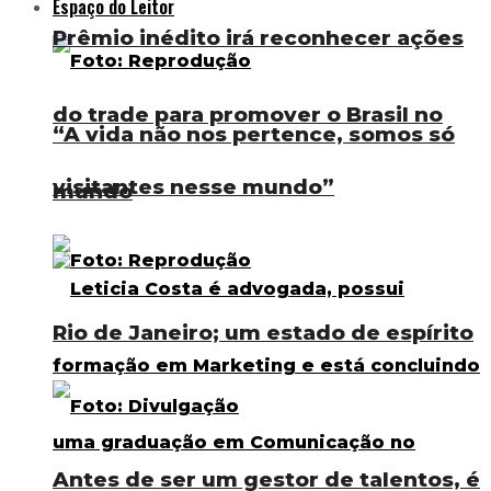
Espaço do Leitor
Prêmio inédito irá reconhecer ações
do trade para promover o Brasil no
“A vida não nos pertence, somos só
visitantes nesse mundo”
mundo
Rio de Janeiro; um estado de espírito
Antes de ser um gestor de talentos, é