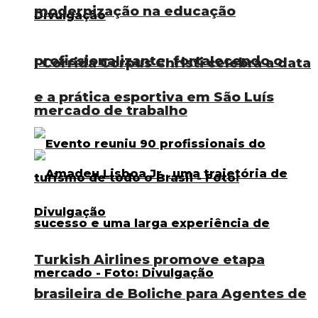
modernização na educação
profissionalizante, fortalecendo o
I Corrida Corpus Christi celebra a data
e a prática esportiva em São Luís
mercado de trabalho
Turkish Airlines promove etapa
brasileira de Boliche para Agentes de