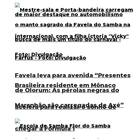
Favela leva para avenida “Presentes
Brasileira residente em Mônaco
de Olorum: As pérolas negras do
Maranhão são carregadas de Axé”
acelera para realizar o sonho de
chegar à Fórmula 1