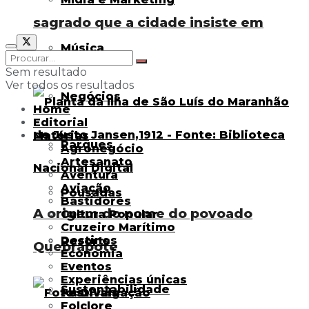
sagrado que a cidade insiste em
Música
negar
Sem resultado
Ver todos os resultados
Negócios
Home
Editorial
Matérias
Parques
Agronegócio
Artesanato
Aventura
Aviação
Pousadas
Bastidores
A origem do nome do povoado
Cultura Popular
Cruzeiro Marítimo
Destinos
Resorts
Quebrapote
Economia
Eventos
Experiências únicas
Sustentabilidade
Festivais
Folclore