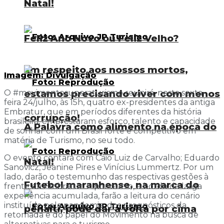
Natal!
Feliz Ano Novo ou Feliz Velho?
Em respeito aos nossos mortos,
Imagem: Divulgação
O #movimentosuperaturismo reunirá, nesta sexta-
estamos precisando viver com menos
feira 24/julho, às 15h, quatro ex-presidentes da antiga
Embratur, que em períodos diferentes da história
corrupção!
brasileira, emprestaram esforço, talento e capacidade
A Palavra como alimento na época do
de sonhar com um Brasil forte e competitivo em
matéria de Turismo, no seu todo.
O evento contará com Caio Luiz de Carvalho; Eduardo
Natal!
Sanovicz, Jeanine Pires e Vinícius Lummertz. Por um
lado, darão o testemunho das respectivas gestões à
Futebol maranhense, na marca do
frente da Embratur. E por outro, a bordo da larga
experiência acumulada, farão a leitura do cenário
instituído pela pandemia, dos prognósticos da
pênalti, pode dar a volta por cima
retomada e do papel do Movimento na busca de