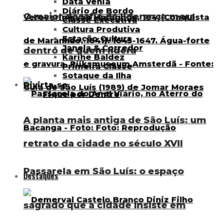
Data Venia
Diário de Bordo
O maior desafio da liderança mora
Classe Executiva
Cultura Produtiva
Estação Cultura
Janela & Corredor
dentro de quem lidera
Karine Baldez
Primeira Classe
Sotaque da Ilha
Divirta-se
Fique por Dentro
A planta mais antiga de São Luís: um
retrato da cidade no século XVII
Passarela em São Luís: o espaço
Destaques
sagrado que a cidade insiste em