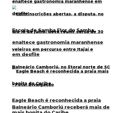
Escola de Samba Flor do Samba
enaltece gastronomia maranhense
em desfile
Eagle Beach é reconhecida a praia
Balneário Camboriú receberá mais de
mais bonita do Caribe