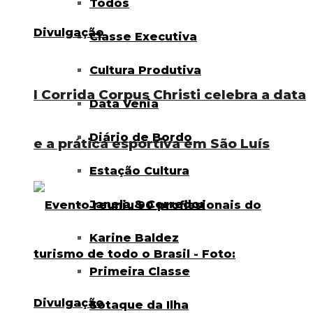
Todos
Classe Executiva
Cultura Produtiva
I Corrida Corpus Christi celebra a data
Data Venia
Diário de Bordo
e a prática esportiva em São Luís
Estação Cultura
Janela & Corredor
Karine Baldez
Primeira Classe
Sotaque da Ilha