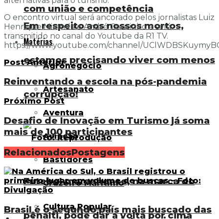
alternativas para o turismo.
com união e competência
O encontro virtual será ancorado pelos jornalistas Luiz
Em respeito aos nossos mortos,
Henrique Miranda e André Coutinho e será
transmitido no canal do Youtube da R1 TV.
Matérias
https://www.youtube.com/channel/UClWDBSKuymy
estamos precisando viver com menos
Post Anterior
Agronegócio
Reinventando a escola na pós-pandemia
Artesanato
corrupção!
Próximo Post
Aventura
Desafio de Inovação em Turismo já soma
mais de 100 participantes
Aviação
Relacionados
Postagens
Bastidores
Futebol maranhense, na marca do
Cruzeiro Marítimo
Cultura Popular
Brasil é o segundo país mais buscado das
pênalti, pode dar a volta por cima