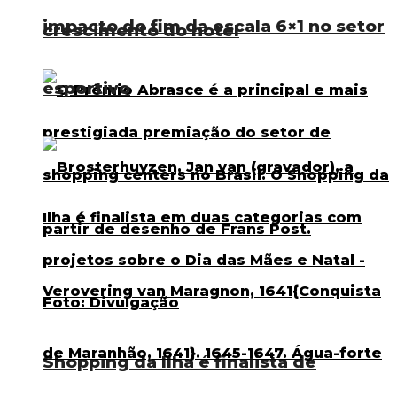
impacto do fim da escala 6×1 no setor
crescimento do hotel
esportivo
Shopping da Ilha é finalista de