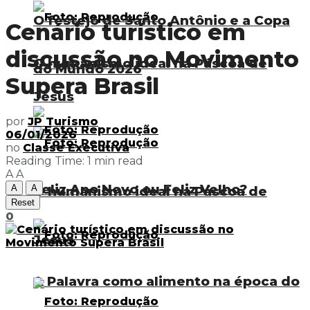
O festejo de Santo Antônio e a Copa
Cenário turístico em
discussão no Movimento
O humanismo ideal na Páscoa de
do Mundo 2026
Supera Brasil
Jesus
por
JP Turismo
06/01/2026
no
Classe Executiva
Reading Time: 1 min read
A
A
Feliz Ano Novo ou Feliz Velho?
A
A
O humanismo ideal na Páscoa de
Reset
0
Jesus
A Palavra como alimento na época do