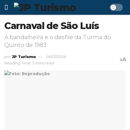
Carnaval de São Luís
A bandalheira e o desfile da Turma do
Quinto de 1983
por
JP Turismo
06/01/2026
A
A
Reading Time: 3 mins read