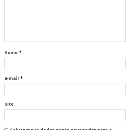
*
Nome
*
E-mail
Site
Salvar meus dados neste navegador para a