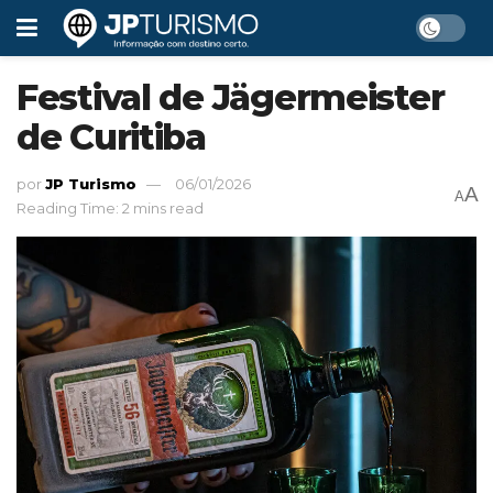
Festival de Jägermeister
de Curitiba
por
JP Turismo
06/01/2026
A
A
Reading Time: 2 mins read