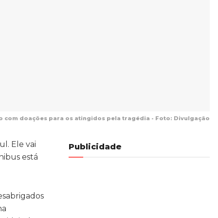
o com doações para os atingidos pela tragédia - Foto: Divulgação
l. Ele vai
Publicidade
nibus está
esabrigados
na