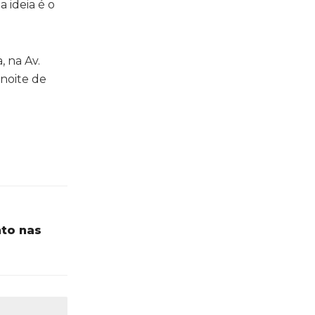
 ideia é o
, na Av.
 noite de
nto nas