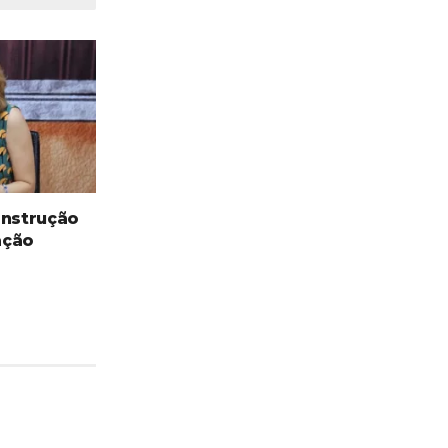
onstrução
ação