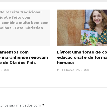
amentos com
Livros: uma fonte de c
e maranhense renovam
educacional e de form
o de Dia dos Pais
humana
S
0
8 HORAS ATRÁS
0
*
tórios são marcados com