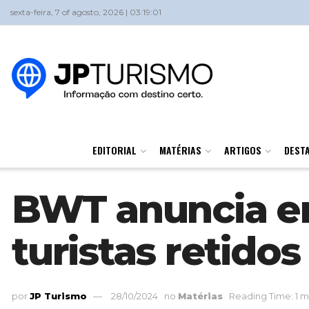
sexta-feira, 7 of agosto, 2026 | 03:19:01
EDITORIAL
MATÉRIAS
ARTIGOS
DEST
BWT anuncia en
turistas retido
por
JP Turismo
28/10/2024
no
Matérias
Reading Time: 1 m