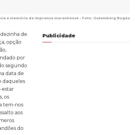
ência e memória da imprensa maranhense - Foto: Gutemberg Bogéa
rdezinha de
Publicidade
ça, opção
ão,
undado por
 do segundo
na data de
io daqueles
-estar
s, os
na tem-nos
ssalto aos
úmeros
mandões do