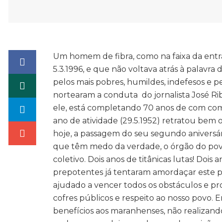
Um homem de fibra, como na faixa da entr
5.3.1996, e que não voltava atrás à palavra
pelos mais pobres, humildes, indefesos e p
nortearam a conduta do jornalista José R
ele, está completando 70 anos de com co
ano de atividade (29.5.1952) retratou bem 
hoje, a passagem do seu segundo aniversár
que têm medo da verdade, o órgão do po
coletivo. Dois anos de titânicas lutas! Dois 
prepotentes já tentaram amordaçar este po
ajudado a vencer todos os obstáculos e pros
cofres públicos e respeito ao nosso povo. 
benefícios aos maranhenses, não realizan