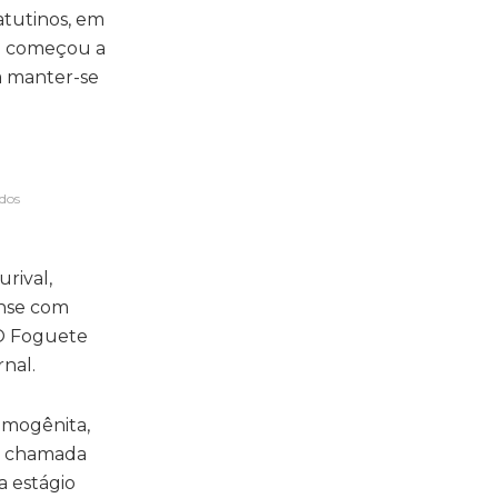
atutinos, em
no começou a
a manter-se
 dos
urival,
ense com
, O Foguete
nal.
imogênita,
da chamada
a estágio