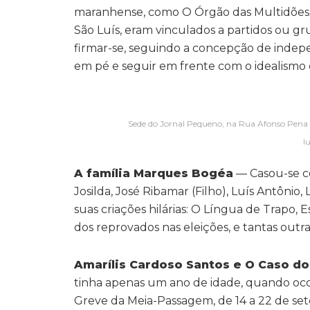
maranhense, como O Órgão das Multidões. 
São Luís, eram vinculados a partidos ou 
firmar-se, seguindo a concepção de indepe
em pé e seguir em frente com o idealismo
Sede do Jornal Pequeno, na Rua Afonso Pena (
l
A família Marques Bogéa
— Casou-se com
Josilda, José Ribamar (Filho), Luís Antôni
suas criações hilárias: O Língua de Trapo, Es
dos reprovados nas eleições, e tantas out
Amarílis Cardoso Santos e O Caso d
tinha apenas um ano de idade, quando oco
Greve da Meia-Passagem, de 14 a 22 de sete