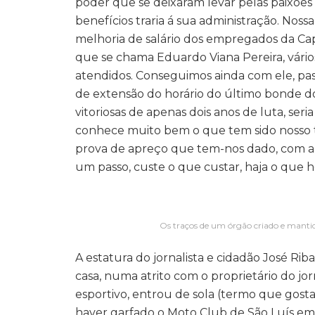
poder que se deixaram levar pelas paixõe
benefícios traria á sua administração. Nos
melhoria de salário dos empregados da Ca
que se chama Eduardo Viana Pereira, vários
atendidos. Conseguimos ainda com ele, pass
de extensão do horário do último bonde do 
vitoriosas de apenas dois anos de luta, seri
conhece muito bem o que tem sido nosso tr
prova de apreço que tem-nos dado, com a 
um passo, custe o que custar, haja o que h
Os traços de um órgão criado e manti
A estatura do jornalista e cidadão José R
casa, numa atrito com o proprietário do jo
esportivo, entrou de sola (termo que gost
haver garfado o Moto Club de São Luís em