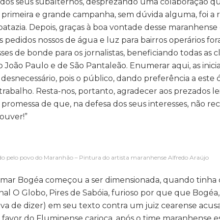
s dos seus subalternos, desprezando uma colaboração q
sa primeira e grande campanha, sem dúvida alguma, foi a 
patazia. Depois, graças à boa vontade desse maranhens
 pedidos nossos de água e luz para bairros operários fo
es de bonde para os jornalistas, beneficiando todas as c
João Paulo e de São Pantaleão. Enumerar aqui, as inicia
a desnecessário, pois o público, dando preferência a este 
abalho. Resta-nos, portanto, agradecer aos prezados lei
promessa de que, na defesa dos seus interesses, não r
ouver!”
do pelo povo do Maranhão – Pintura do artista maranhense Alfredo Araújo
ibamar Bogéa começou a ser dimensionada, quando tinha 
rnal O Globo, Pires de Sabóia, furioso por que que Bogéa
ava de dizer) em seu texto contra um juiz cearense acus
 favor do Fluminense carioca, após o time maranhense e