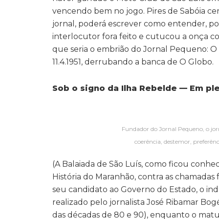
vencendo bem no jogo. Pires de Sabóia ce
jornal, poderá escrever como entender, p
interlocutor fora feito e cutucou a onça co
que seria o embrião do Jornal Pequeno: O 
11.4.1951, derrubando a banca de O Globo.
Sob o signo da Ilha Rebelde — Em pl
Fundador do Jornal Pequeno, o jor
coerência, destemor, preferê
(A Balaiada de São Luís, como ficou conhe
História do Maranhão, contra as chamadas fr
seu candidato ao Governo do Estado, o ind
realizado pelo jornalista José Ribamar Bo
das décadas de 80 e 90), enquanto o matut