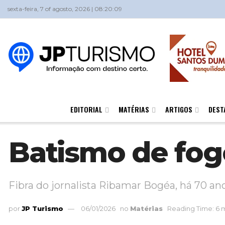
sexta-feira, 7 of agosto, 2026 | 08:20:09
EDITORIAL
MATÉRIAS
ARTIGOS
DEST
Batismo de fog
Fibra do jornalista Ribamar Bogéa, há 70 a
por
JP Turismo
06/01/2026
no
Matérias
Reading Time: 6 