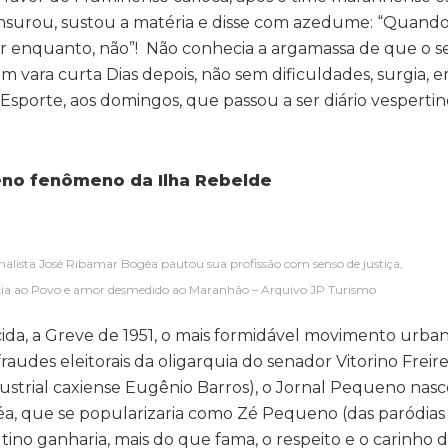
nsurou, sustou a matéria e disse com azedume: “Quando
or enquanto, não”! Não conhecia a argamassa de que o s
m vara curta Dias depois, não sem dificuldades, surgia, e
Esporte, aos domingos, que passou a ser diário vesperti
eno fenômeno da Ilha Rebelde
nalista José Ribamar Bogéa pautou sua profissão com senso de justiça,
ncia ao Povo e amor desmedido ao Maranhão – Arquivo JP Turismo
cida, a Greve de 1951, o mais formidável movimento urba
audes eleitorais da oligarquia do senador Vitorino Freire
ustrial caxiense Eugênio Barros), o Jornal Pequeno nas
géa, que se popularizaria como Zé Pequeno (das paródias
ino ganharia, mais do que fama, o respeito e o carinho 