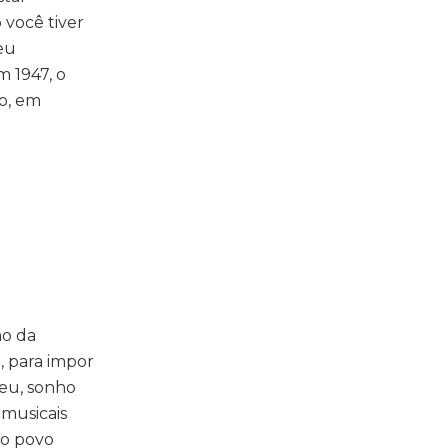
 você tiver
eu
m 1947, o
no, em
no da
, para impor
ceu, sonho
 musicais
do povo