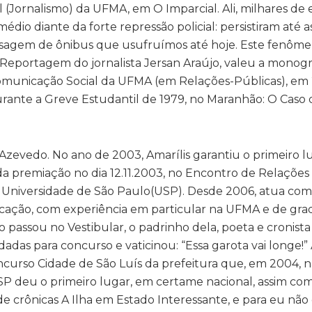
 (Jornalismo) da UFMA, em O Imparcial. Ali, milhares de
dio diante da forte repressão policial: persistiram até 
ssagem de ônibus que usufruímos até hoje. Este fenômen
Reportagem do jornalista Jersan Araújo, valeu a monogr
omunicação Social da UFMA (em Relações-Públicas), em 
rante a Greve Estudantil de 1979, no Maranhão: O Caso 
Azevedo. No ano de 2003, Amarílis garantiu o primeiro l
a premiação no dia 12.11.2003, no Encontro de Relações
 Universidade de São Paulo(USP). Desde 2006, atua co
nicação, com experiência em particular na UFMA e de gr
passou no Vestibular, o padrinho dela, poeta e cronista
s para concurso e vaticinou: “Essa garota vai longe!” A
curso Cidade de São Luís da prefeitura que, em 2004, n
SP deu o primeiro lugar, em certame nacional, assim com
de crônicas A Ilha em Estado Interessante, e para eu nã