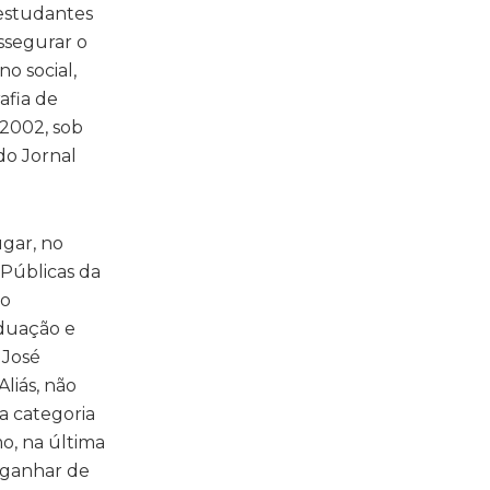
 estudantes
assegurar o
o social,
afia de
2002, sob
do Jornal
ugar, no
 Públicas da
mo
aduação e
 José
liás, não
a categoria
o, na última
o ganhar de