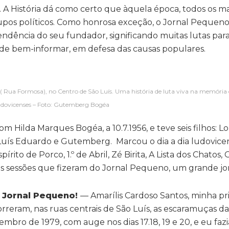
A História dá como certo que àquela época, todos os m
grupos políticos. Como honrosa exceção, o Jornal Peque
ndência do seu fundador, significando muitas lutas par
 de bem-informar, em defesa das causas populares.
 Rua Formosa), no Centro de São Luís. Uma história de luta viva na memória
udovicenses – Foto: Gutemberg Bogéa
 Hilda Marques Bogéa, a 10.7.1956, e teve seis filhos: Lo
o, Luís Eduardo e Gutemberg. Marcou o dia a dia ludovic
pírito de Porco, 1.º de Abril, Zé Birita, A Lista dos Chatos
ras sessões que fizeram do Jornal Pequeno, um grande jor
o Jornal Pequeno!
— Amarílis Cardoso Santos, minha pr
rreram, nas ruas centrais de São Luís, as escaramuças 
mbro de 1979, com auge nos dias 17.18, 19 e 20, e eu fazi