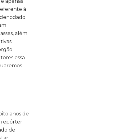
ue apenas
referente à
e denodado
ram
lasses, além
tivas
órgão,
tores essa
ecuaremos
oito anos de
, repórter
ado de
star