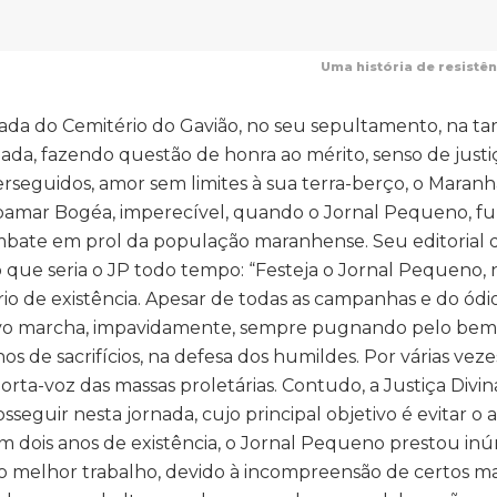
Uma história de resist
ada do Cemitério do Gavião, no seu sepultamento, na ta
 dada, fazendo questão de honra ao mérito, senso de justi
erseguidos, amor sem limites à sua terra-berço, o Maranh
ibamar Bogéa, imperecível, quando o Jornal Pequeno, f
mbate em prol da população maranhense. Seu editorial
o que seria o JP todo tempo: “Festeja o Jornal Pequeno, 
io de existência. Apesar de todas as campanhas e do ód
vo marcha, impavidamente, sempre pugnando pelo bem
anos de sacrifícios, na defesa dos humildes. Por várias veze
rta-voz das massas proletárias. Contudo, a Justiça Divi
seguir nesta jornada, cujo principal objetivo é evitar o a
Em dois anos de existência, o Jornal Pequeno prestou in
do melhor trabalho, devido à incompreensão de certos 