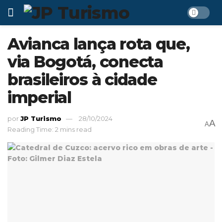
Avianca lança rota que,
via Bogotá, conecta
brasileiros à cidade
imperial
por
JP Turismo
28/10/2024
A
A
Reading Time: 2 mins read