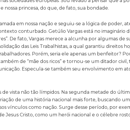
es nas sociedades europeias. Sou levado a pensar que a pol
de nossa princesa, do que, de fato, sua bondade.
lamada em nossa nação e seguiu-se a lógica de poder, 
texto conturbado. Getúlio Vargas está no imaginário d
res”. De fato, Vargas merece a alcunha por algumas de s
idação das Leis Trabalhistas, a qual garantiu direitos hoj
s trabalhadores. Porém, seria ele apenas um benfeitor? 
ambém de “mãe dos ricos” e tornou-se um ditador civil
nicação. Especula-se também seu envolvimento em ato
os de vista não tão límpidos. Na segunda metade do últim
riação de uma história nacional mais forte, buscando um
ossos vínculos como nação. Surge desse período, por exem
de Jesus Cristo, como um herói nacional e o célebre rost