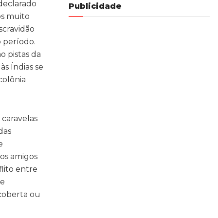
 declarado
Publicidade
os muito
scravidão
 período.
o pistas da
s Índias se
colônia
 caravelas
das
e
sos amigos
lito entre
de
scoberta ou