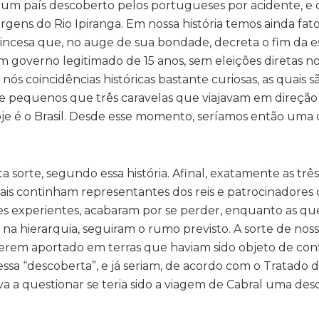
 de um país descoberto pelos portugueses por acidente, e
ens do Rio Ipiranga. Em nossa história temos ainda fat
rincesa que, no auge de sua bondade, decreta o fim da e
 governo legitimado de 15 anos, sem eleições diretas no
s coincidências históricas bastante curiosas, as quais sã
 pequenos que três caravelas que viajavam em direção à
e é o Brasil. Desde esse momento, seríamos então uma 
sorte, segundo essa história. Afinal, exatamente as três
uais continham representantes dos reis e patrocinadores 
 experientes, acabaram por se perder, enquanto as qu
na hierarquia, seguiram o rumo previsto. A sorte de nos
terem aportado em terras que haviam sido objeto de conf
ssa “descoberta”, e já seriam, de acordo com o Tratado 
eva a questionar se teria sido a viagem de Cabral uma de