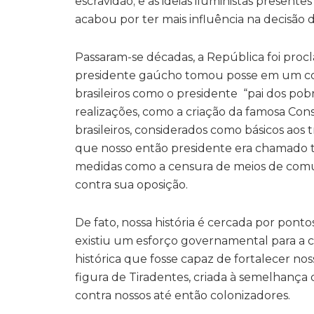
escravidão; e as ideias iluministas present
acabou por ter mais influência na decisão 
Passaram-se décadas, a República foi proc
presidente gaúcho tomou posse em um con
brasileiros como o presidente “pai dos pob
realizações, como a criação da famosa Consol
brasileiros, considerados como básicos ao
que nosso então presidente era chamado t
medidas como a censura de meios de comu
contra sua oposição.
De fato, nossa história é cercada por pont
existiu um esforço governamental para a c
histórica que fosse capaz de fortalecer n
figura de Tiradentes, criada à semelhança 
contra nossos até então colonizadores.