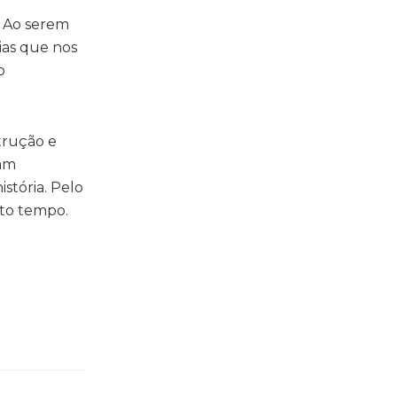
s. Ao serem
ias que nos
o
trução e
ram
stória. Pelo
ito tempo.