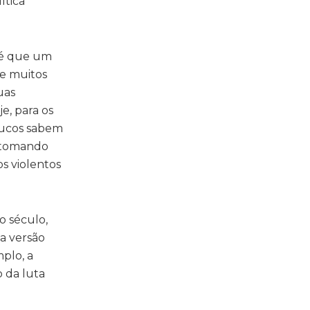
ítica
até que um
e muitos
uas
e, para os
Poucos sabem
, tomando
s violentos
o século,
a versão
plo, a
o da luta