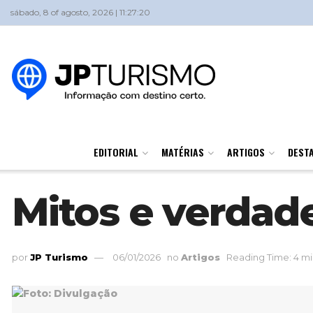
sábado, 8 of agosto, 2026 | 11:27:20
EDITORIAL
MATÉRIAS
ARTIGOS
DEST
Mitos e verdad
por
JP Turismo
06/01/2026
no
Artigos
Reading Time: 4 mi