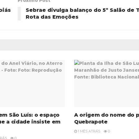
Próximo Post
oiás
Sebrae divulga balanço do 5º Salão de 
Rota das Emoções
em São Luís: o espaço
A origem do nome do 
e a cidade insiste em
Quebrapote
1 MÊS ATRÁS
0
TRÁS
0