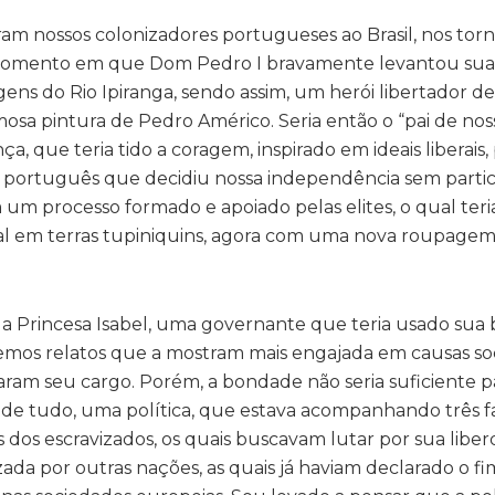
ram nossos colonizadores portugueses ao Brasil, nos to
 momento em que Dom Pedro I bravamente levantou sua
ns do Rio Ipiranga, sendo assim, um herói libertador de
amosa pintura de Pedro Américo. Seria então o “pai de noss
que teria tido a coragem, inspirado em ideais liberais,
 português que decidiu nossa independência sem partic
m processo formado e apoiado pelas elites, o qual teri
al em terras tupiniquins, agora com uma nova roupagem
a Princesa Isabel, uma governante que teria usado sua
 temos relatos que a mostram mais engajada em causas soc
m seu cargo. Porém, a bondade não seria suficiente 
ima de tudo, uma política, que estava acompanhando três f
 dos escravizados, os quais buscavam lutar por sua libe
zada por outras nações, as quais já haviam declarado o fi