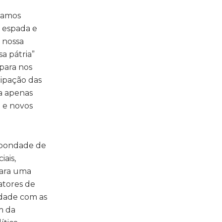
rnamos
 espada e
 nossa
a pátria”
 para nos
ipação das
a apenas
 e novos
 bondade de
iais,
para uma
atores de
rdade com as
m da