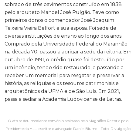
sobrado de três pavimentos construído em 1838
pelo arquiteto Manoel José Pulgão. Teve como
primeiros donos o comendador José Joaquim
Teixeira Vieira Belfort e sua esposa. Foi sede de
diversas instituições de ensino ao longo dos anos.
Comprado pela Universidade Federal do Maranhão
na década 70, passou a abrigar a sede da reitoria. Em
outubro de 1991, o prédio quase foi destruído por
um incêndio, tendo sido restaurado, e passando a
receber um memorial para resgatar e preservar a
história, as relíquias e os tesouros patrimoniais e
arquitetônicos da UFMA e de São Luís. Em 2021,
passa a sediar a Academia Ludovicense de Letras.
O ato se deu mediante convênio assinado pelo Magnífico Reitor e pelo
Presidente da ALL, escritor e advogado Daniel Blume – Foto: Divulgação