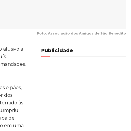
Foto: Associação dos Amigos de São Benedito
 alusivo a
Publicidade
ís.
rmandades.
xes e pães,
or dos
terrado às
 cumpriu:
upa de
ado em uma