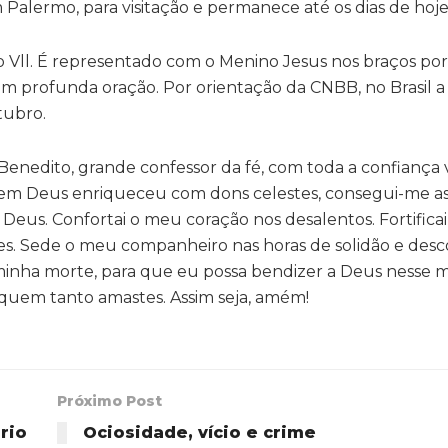
m Palermo, para visitação e permanece até os dias de hoje
io Vll. É representado com o Menino Jesus nos braços por
em profunda oração. Por orientação da CNBB, no Brasil a
tubro.
Benedito, grande confessor da fé, com toda a confiança
 quem Deus enriqueceu com dons celestes, consegui-me a
Deus. Confortai o meu coração nos desalentos. Fortifica
. Sede o meu companheiro nas horas de solidão e desc
a minha morte, para que eu possa bendizer a Deus nesse
a quem tanto amastes. Assim seja, amém!
Próximo Post
rio
Ociosidade, vício e crime