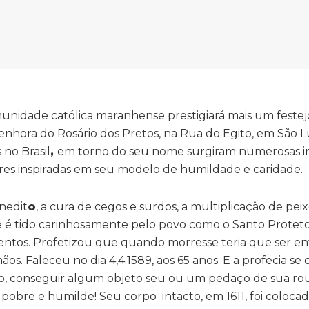
unidade católica maranhense prestigiará mais um festejo
enhora do Rosário dos Pretos, na Rua do Egito, em São Lu
no Brasil
,
em torno do seu nome surgiram numerosas i
res inspiradas em seu modelo de humildade e caridade.
nedit
o
, a cura de cegos e surdos, a multiplicação de pei
le é tido carinhosamente pelo povo como o Santo Protet
imentos. Profetizou que quando morresse teria que ser en
ãos. Faleceu no dia 4,4.1589, aos 65 anos. E a profecia se
lo, conseguir algum objeto seu ou um pedaço de sua ro
pobre e humilde! Seu corpo intacto, em 1611, foi coloc