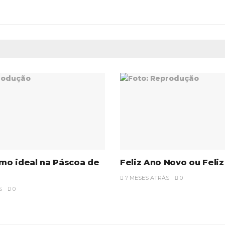
mo ideal na Páscoa de
Feliz Ano Novo ou Feliz
7 MESES ATRÁS
0
S
0