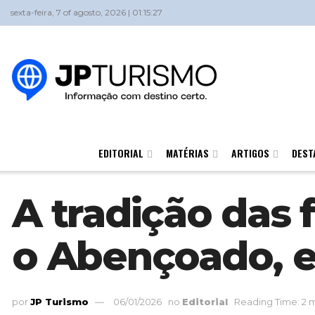
sexta-feira, 7 of agosto, 2026 | 01:15:27
EDITORIAL
MATÉRIAS
ARTIGOS
DEST
A tradição das 
o Abençoado, e
por
JP Turismo
06/01/2026
no
Editorial
Reading Time: 2 