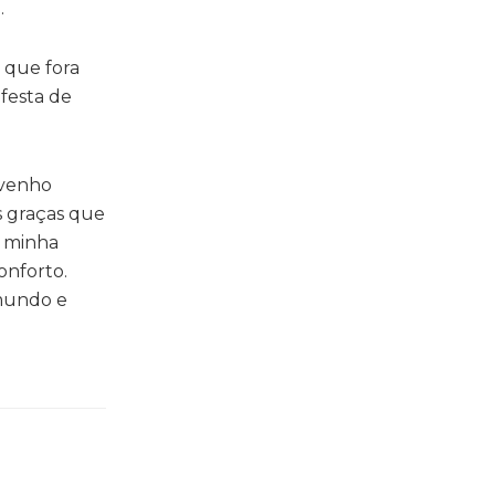
.
 que fora
 festa de
 venho
s graças que
i minha
onforto.
 mundo e