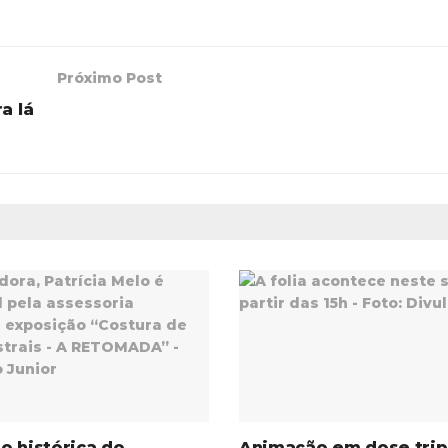
Próximo Post
a lá
o histórica do
Animação em dose trip