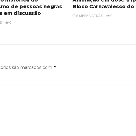
smo de pessoas negras
Bloco Carnavalesco do
s em discussão
6 MESES ATRÁS
0
S
0
*
tórios são marcados com