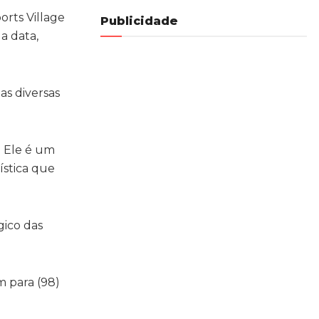
orts Village
Publicidade
a data,
as diversas
. Ele é um
ística que
gico das
 para (98)