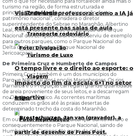
com o que for necessário para fortalecer ainda mais o
turismo na região, de forma estruturada e
Tecnologia
Visão de uma professora: como a IA já
principalmente focada na preservação deste
patrimônio nacional”, considera o diretor
superintendente do Sebrae no Maranhão, Albertino
está presente nas salas de aula
Leal, reiterando ainda que a instituição do Parque
Transporte rodoviário
Nacional dos Lençóis Maranhenses serviu de exemplo
para outros parques, como o Parque Nacional do
Delta do Parnaíba e o Parque Nacional de
Jericoacoara.
Turismo de Luxo
De Primeira Cruz e Humberto de Campos
O tempo livre e o direito ao esporte: o
Primeira Cruz também é um dos municípios do
Viagem
Parque Nacional dos Lençóis Maranhenses. Os rios
impacto do fim da escala 6×1 no setor
Parnaíba e o Preguiças carregam grande quantidade
de areia proveniente de seus leitos, e a descarregam
esportivo
Artigos
no Oceano Atlântico. As correntes marítimas
conduzem os grãos até às praias desertas de
determinado trecho da costa do Maranhão.
Em outra aventura se pode alcançar Santo Amaro e
consequentemente o Parque Nacional, saindo de
Humberto de Campos. No porto da cidade