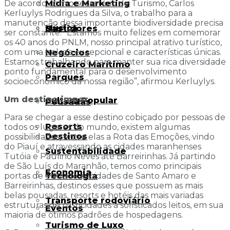
Mídia e Marketing
De acordo com o secretário de Turismo, Carlos
Kerluylys Rodrigues da Silva, o trabalho para a
manutenção dessa importante biodiversidade precisa
Música
Bastidores
ser constante. “Estamos muito felizes em comemorar
os 40 anos do PNLM, nosso principal atrativo turístico,
com uma beleza excepcional e características únicas.
Negócios
Estamos trabalhando para manter sua rica diversidade
Cruzeiro Marítimo
ponto fundamental para o desenvolvimento
Parques
socioeconômico da nossa região”, afirmou Kerluylys.
Um destino impar
Cultura Popular
Pousadas
Para se chegar a esse destino cobiçado por pessoas de
Resorts
todos os lugares do mundo, existem algumas
Destinos
possibilidades, entre elas a Rota das Emoções, vindo
do Piauí e atravessando as cidades maranhenses
Sustentabilidade
Tutóia e Paulino Neves até Barreirinhas. Já partindo
de São Luís do Maranhão, temos como principais
Economia
Tecnologia
portas de entrada as cidades de Santo Amaro e
Barreirinhas, destinos esses que possuem as mais
belas pousadas, resorts e hotéis das mais variadas
Transporte rodoviário
estruturas de rusticidades a sofisticados leitos, em sua
Eventos
maioria de ótimos padrões de hospedagens.
Turismo de Luxo