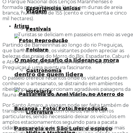
O Parque Nacional dos Lençóis Maranhenses é
formado por milhares de lagoas em dunas de areia
Experiências únicas
Viagem
branca, numa área de 155 (cento e cinquenta e cinco
mil hectares).
Artigos
Festivais
– Turistas se deliciam em passeios em meio as veget
Partindo de Barreirinhas ao longo do rio Preguiças,
Folclore
que banha a cidade, os visitantes podem apreciar as
belezas das praias do Morro do Boi, Espadarte, Caburé
O maior desafio da liderança mora
e Atins até chegar ao paraíso maranhense, o Rio
Preguiças é uma aventura fascinante.
Gastronomia
dentro de quem lidera
O passeio oferece recantos onde os visitantes podem
conhecer o artesanato, se distraindo em ambientes
ribeirinhos que proporcionam agradáveis paisagens da
Hotelaria
fauna e da flora em toda sua exuberância.
Por Santo Amaro, a viagem pode ser feita também de
transporte rodoviário com ônibus, vans e carros
Literatura
particulares, sendo necessário deixar os veículos em
amplos estacionamentos seguindo para a pacata
cidade em veículos de tração, uma das cidades mais
Passarela em São Luís: o espaço
Mídia e Marketing