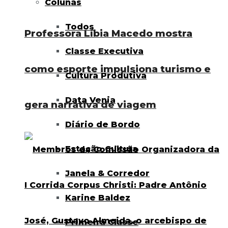
Colunas
Todos
Professora Líbia Macedo mostra
Classe Executiva
como esporte impulsiona turismo e
Cultura Produtiva
Data Venia
gera narrativa de viagem
Diário de Bordo
Estação Cultura
Janela & Corredor
Karine Baldez
Primeira Classe