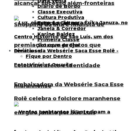
Data Venia
alcançar sucesso além-fronteiras
Diário de Bordo
Classe Executiva
Cultura Produtiva
Estação Cultura
Shopping da Ilha é finalista de
Janela & Corredor
Karine Baldez
Primeira Classe
premiação com projetos que
Sotaque da Ilha
Divirta-se
Fique por Dentro
celebram afeto e identidade
Embaixadora da Websérie Saca Esse
maranhense
Rolê celebra o folclore maranhense
em giro junino por São Luís