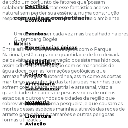
de todo um conjunto de fatores que possam
Destinos
colaborar para fomentar esse fantástico acervo
natural sem perder sua essência, numa construção
com união e competência
responsável e comprometida com o meio ambiente.
Economia
Eventos
Um destino a ser cada vez mais trabalhado na pres
Gutemberg Bogéa
Matérias
Experiências únicas
Entre as inúmeras preocupações com o Parque
Nacional, estão a grande quantidade de lixo deixada
pelos visitantes, a preservação dos sistemas hídricos,
Festivais
Agronegócio
assim como a preocupação com os mananciais de
água doce, com as formações geológicas que
Folclore
armazenam água subterrânea, assim como as costas
marítimas na proteção das tartarugas marinhas que
Artesanato
sofrem com a pesca industrial e artesanal, visto a
Gastronomia
quantidade de barcos de pescas vindos de outros
estados, e outros vindos de cidades da região que
Hotelaria
sobrevivem da economia pesqueira, e que causam as
Aventura
mortes dessas espécies marinhas, através das redes de
arrasto para peixes e camarões e outras perigosas
Literatura
formas utilizadas.
Aviação