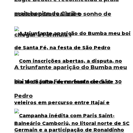
mais bonita do Caribe
acelera para realizar o sonho de
chegar à Fórmula 1
A triunfante aparição do Bumba meu
boi de Santa Fé, na festa de São
Pedro