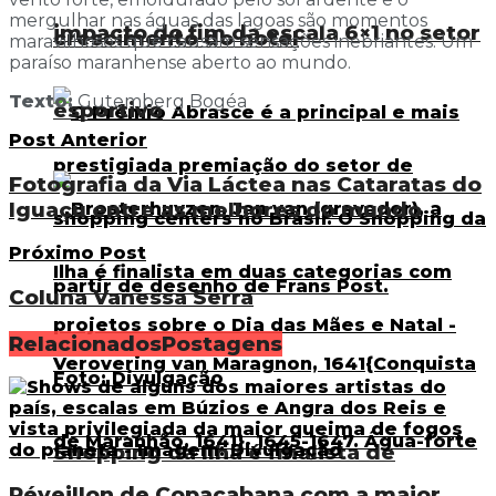
mergulhar nas águas das lagoas são momentos
impacto do fim da escala 6×1 no setor
crescimento do hotel
maravilhosos que causam sensações inebriantes. Um
paraíso maranhense aberto ao mundo.
Texto:
Gutemberg Bogéa
esportivo
Post Anterior
Fotografia da Via Láctea nas Cataratas do
Iguaçu entre as melhores do mundo
Próximo Post
Coluna Vanessa Serra
Relacionados
Postagens
Shopping da Ilha é finalista de
Réveillon de Copacabana com a maior