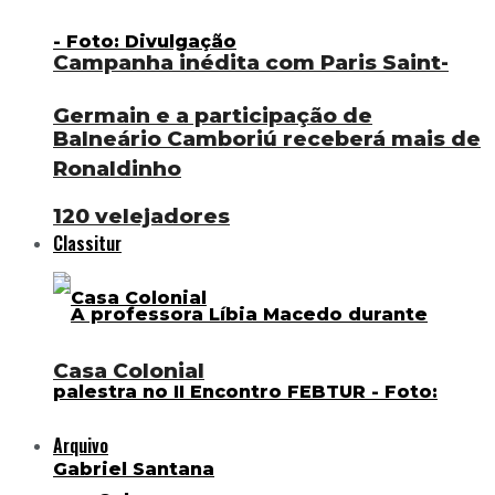
Campanha inédita com Paris Saint-
Germain e a participação de
Balneário Camboriú receberá mais de
Ronaldinho
120 velejadores
Classitur
Casa Colonial
Arquivo