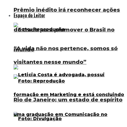
Prêmio inédito irá reconhecer ações
Espaço do Leitor
do trade para promover o Brasil no
“A vida não nos pertence, somos só
mundo
visitantes nesse mundo”
Rio de Janeiro; um estado de espírito