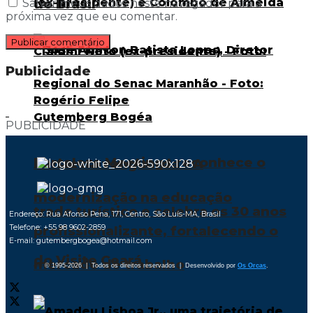
do Brasil
Salvar meus dados neste navegador para a
próxima vez que eu comentar.
Publicidade
PUBLICIDADE
Fortaleza Meetings reconhece o
Senac na vanguarda – A
modernização na educação
trade turístico e celebra os 30 anos
Endereço: Rua Afonso Pena, 171, Centro, São Luís-MA, Brasil
Telefone: +55 98 9602-2859
profissionalizante, fortalecendo o
E-mail: gutembergbogea@hotmail.com
do Visite Ceará
mercado de trabalho
© 1995-2026 | Todos os direitos reservados | Desenvolvido por
Os Orcas
.