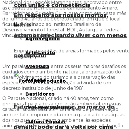
Nacional dos Lençóis Maranhenses, encravado entre
com união e competência
as cidades de Humberto de Campos, Santo Amaro,
Barreirinhas e Primeira Cruz, que completa neste mês
Em respeito aos nossos mortos,
de junho 40 anos do decreto criado, em que o local
Matérias
ficou subordinado ao Instituto Brasileiro de
Desenvolvimento Florestal IBDF, Autarquia Federal
estamos precisando viver com menos
vinculada ao Ministério da Agricultura.
Agronegócio
Enormes paredões de areias formados pelos vento
Artesanato
corrupção!
Bogéa
Aventura
Um paraíso que tem entre os seus maiores desafios os
cuidados com o ambiente natural, a organização do
desenvolvimento do turismo e a preservação das
Aviação
espécies animais. Daí a proteção advinda de um
decreto instituído de junho de 1981.
Bastidores
O Parque Nacional, criado há 40 anos, tem como
principais finalidades a proteção ambiental, em suas
Futebol maranhense, na marca do
Cruzeiro Marítimo
características naturais, numa área de preservação
ambiental comprometida com a qualidade das águas
dos rios que circundam o ambiente, às espécies
Cultura Popular
animais, o movimento das dunas, numa manutenção
pênalti, pode dar a volta por cima