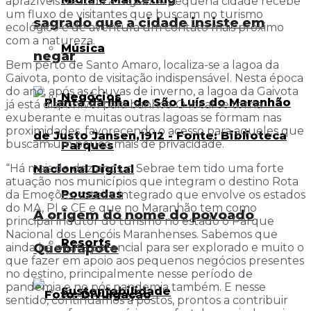
aprazíveis de toda a região. A pequena cidade recebe
um fluxo de visitantes que buscam no turismo
sagrado que a cidade insiste em
ecológico e de aventura um contato mais próximo
com a natureza.
Música
negar
Bem perto de Santo Amaro, localiza-se a lagoa da
Gaivota, ponto de visitação indispensável. Nesta época
do ano, após as chuvas de inverno, a lagoa da Gaivota
Negócios
já está disponível para banhos. O local se torna
exuberante e muitas outras lagoas se formam nas
proximidades, favorecendo o acesso para aqueles que
buscam um pouco mais de privacidade.
Parques
“Há mais de dez anos, o Sebrae tem tido uma forte
atuação nos municípios que integram o destino Rota
Pousadas
da Emoções, roteiro integrado que envolve os estados
do MA, PI e CE e que no Maranhão tem como
A origem do nome do povoado
principal indutor do turismo no estado o Parque
Nacional dos Lençóis Maranhenses. Sabemos que
Resorts
Quebrapote
ainda há muito potencial para ser explorado e muito o
que fazer em apoio aos pequenos negócios presentes
no destino, principalmente nesse período de
pandemia e no pós pandemia também. E nesse
Sustentabilidade
sentido, continuamos a postos, prontos a contribuir