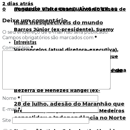
2 dias atrás
segundo ano consecutivo entre as
0
Deixe um comentário
mais inesquecíveis do mundo
O seu endereço de e-mail não será publicado.
Campos obrigatórios são marcados com
*
Entrevistas
Comentário
*
Nome
*
28 de julho, adesão do Maranhão que
E-mail
*
consolidou a Independência no Norte
Site