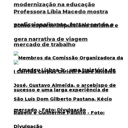
modernização na educação
Professora Líbia Macedo mostra
profissionalizante, fortalecendo o
como esporte impulsiona turismo e
gera narrativa de viagem
mercado de trabalho