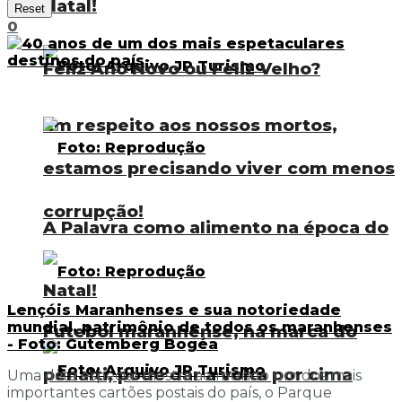
Natal!
Reset
0
Feliz Ano Novo ou Feliz Velho?
Em respeito aos nossos mortos,
estamos precisando viver com menos
corrupção!
A Palavra como alimento na época do
Natal!
Lençóis Maranhenses e sua notoriedade
mundial, patrimônio de todos os maranhenses
Futebol maranhense, na marca do
- Foto: Gutemberg Bogéa
pênalti, pode dar a volta por cima
Uma data especial mostra ao mundo um dos mais
importantes cartões postais do país, o Parque