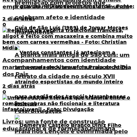
premiação com projetos que
empresa de navios temáticos do mundo
celebram afeto e identidade
2 dias atrás
0
maranhense
A planta mais antiga de São Luís: um
Acompanhamentos com identidade
maranhense renovam o churrasco de Dia
dos Pais
retrato da cidade no século XVII
2 dias atrás
0
Destaques
Livros: uma fonte de construção
educacional e de formação humana
Praia nos Lençóis é confirmada pelo