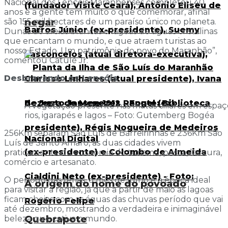
Nacional dos Lençóis Maranhenses completou 40
anos e a gente tem muito o que comemorar, afinal
negar
são 155 mil hectares de um paraíso único no planeta.
Dunas de areias brancas e lagoas de águas cristalinas
que encantam o mundo, e que atraem turistas ao
nosso Estado. Um patrimônio do povo do Maranhão”,
comentou Catulé Jr.
Desbravando os Lençóis
A vegetação presente nas matas ciliares em espaç
rios, igarapés e lagos – Foto: Gutemberg Bogéa
256Km separam São Luís de Barreirinhas e 236Km São
Luís de Santo Amaro, as duas cidades vivem
praticamente da economia do turismo, pesca, lavoura,
comércio e artesanato.
O período das férias, o mês de julho é a época ideal
A origem do nome do povoado
para visitar a região, já que a partir de maio as lagoas
ficam cheias com as águas das chuvas período que vai
até dezembro, mostrando a verdadeira e inimaginável
Quebrapote
beleza que cativa o mundo.