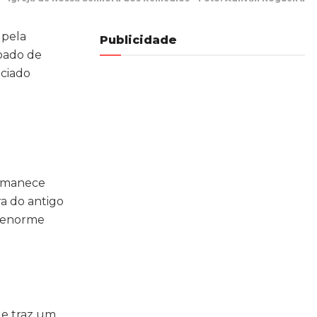
 pela
Publicidade
voado de
iciado
ermanece
ra do antigo
e enorme
ue traz um