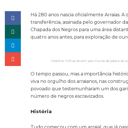
Há 280 anos nascia oficialmente Arraias. A 
transferência, assinada pelo governador d
Chapada dos Negros para uma área distant
quatro anos antes, para exploração de our
História: trilhas levam aos muros de pedra do 
O tempo passou, mas a importância histór
viva no orgulho dos arraianos, nas construç
povoado que testemunharam um dos garim
número de negros escravizados.
História
Tudo começou com um arraial, que já nasc