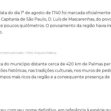
data do dia 1° de agosto de 1740 foi marcada oficialmente
a Capitania de São Paulo, D. Luís de Mascarenhas, do po
e poucos quilômetros. O povoamento da região havia in
o.
primeiro povoado – Foto: Arquivo Adetuc
ica do município distante cerca de 420 km de Palmas p
ões históricas, nas tradições culturais, nos muros de ped
pos mais ricos da região e a consequente presença d
eu com seu nome definitivo, em referência à espécie q