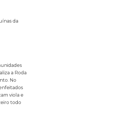
ruínas da
munidades
aliza a Roda
nto. No
enfeitados
cam viola e
eiro todo