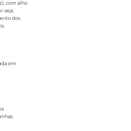
z), com alho
r seja
mento dos
s.
mada em
os
hinhas