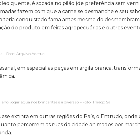
óleo quente, é socada no pilão (de preferência sem verni
ritmadas fazem com que a carne se desmanche e seu sabo
iana teria conquistado fama antes mesmo do desmembra
iação do produto em feiras agropecuárias e outros evento
a – Foto: Arquivo Adetuc
nal, em especial as peças em argila branca, transfor
râmica.
iano, jogar água nos brincantes é a diversão – Foto: Thiago Sá
ase extinta em outras regiões do País, o Entrudo, onde 
quanto percorrem as ruas da cidade animados por marc
anda.