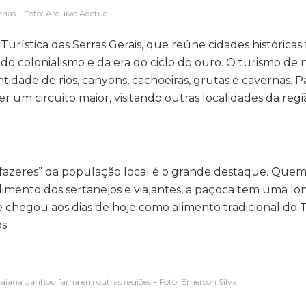
nas – Foto: Arquivo Adetuc
Turística das Serras Gerais, que reúne cidades históricas
as do colonialismo e da era do ciclo do ouro. O turismo de
dade de rios, canyons, cachoeiras, grutas e cavernas. 
er um circuito maior, visitando outras localidades da regi
s e fazeres” da população local é o grande destaque. Qu
limento dos sertanejos e viajantes, a paçoca tem uma long
chegou aos dias de hoje como alimento tradicional do T
s.
aiana ganhou fama em outras regiões – Foto: Emerson Silva