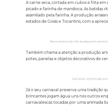
A carne seca, cortada em cubos e frita em 
picado e farinha de mandioca. As batidas 
assimilado pela farinha. A produção arra
estados de Goiás e Tocantins, com a aprec
Barro branco dá vida às peças em cerâmic
Também chama a atenção a produção artesa
potes, panelas e objetos decorativos de ce
Carnaval: no Entrudo arra
Já o seu carnaval preserva uma tradição qu
brincantes jogam água uns nos outros en
carnavalescas tocadas por uma animada b