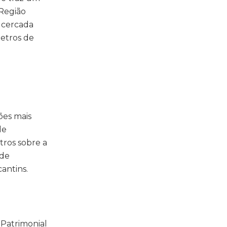
 Região
e cercada
metros de
ões mais
de
tros sobre a
 de
antins.
Patrimonial