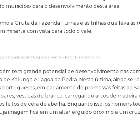
do município para o desenvolvimento desta área.
como a Gruta da Fazenda Furnas e as trilhas que leva às 
 mirante com vista para todo o vale.
çalo é tradição em Lagoa da Pedra – Foto: Emerson Silva
mbém tem grande potencial de desenvolvimento nas co
e Kalunga e Lagoa da Pedra. Nesta última, ainda se re
os portugueses, em pagamento de promessas feitas ao Sa
 pares, vestidas de branco, carregando arcos de madeira 
s feitos de cera de abelha. Enquanto isso, os homens to
uja imagem fica em um altar erguido próximo a um cruz