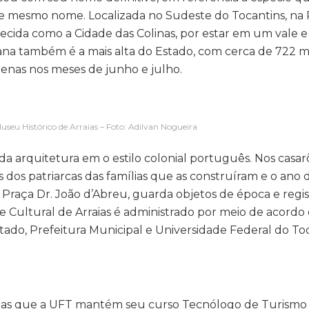
de mesmo nome. Localizada no Sudeste do Tocantins, na
hecida como a Cidade das Colinas, por estar em um vale 
ana também é a mais alta do Estado, com cerca de 722 
enas nos meses de junho e julho.
useu Histórico de Arraias – Foto: Adilvan Nogueira
 da arquitetura em o estilo colonial português. Nos casar
ais dos patriarcas das famílias que as construíram e o ano 
 Praça Dr. João d’Abreu, guarda objetos de época e regis
e Cultural de Arraias é administrado por meio de acordo
ado, Prefeitura Municipal e Universidade Federal do Toc
aias que a UFT mantém seu curso Tecnólogo de Turismo 