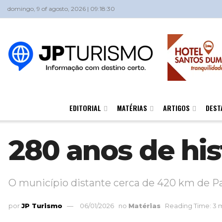
domingo, 9 of agosto, 2026 | 09:18:30
EDITORIAL
MATÉRIAS
ARTIGOS
DEST
280 anos de his
O município distante cerca de 420 km de Pa
por
JP Turismo
06/01/2026
no
Matérias
Reading Time: 3 