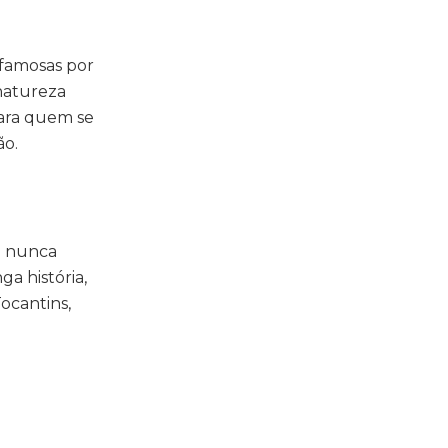
 famosas por
 natureza
Para quem se
ão.
em nunca
a história,
ocantins,