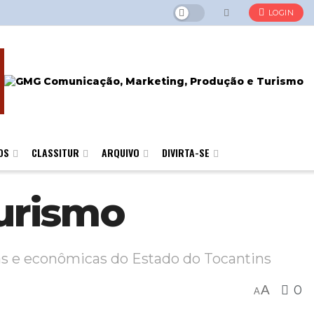
LOGIN
OS
CLASSITUR
ARQUIVO
DIVIRTA-SE
turismo
cas e econômicas do Estado do Tocantins
A
0
A