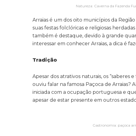
Natureza: Caverna da Fazenda Fur
Arraias é um dos oito municípios da Região 
suas festas folclóricas e religiosas herdad
também é destaque, devido à grande quanti
interessar em conhecer Arraias, a dica é faz
Tradição
Apesar dos atrativos naturais, os “sabere
ouviu falar na famosa Paçoca de Arraias? A
iniciada com a ocupação portuguesa e que 
apesar de estar presente em outros estado
Gastronomia: paçoca arr