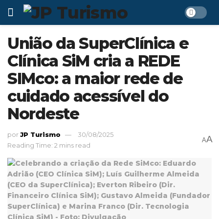
União da SuperClínica e
Clínica SiM cria a REDE
SIMco: a maior rede de
cuidado acessível do
Nordeste
por
JP Turismo
30/08/2025
A
A
Reading Time: 2 mins read