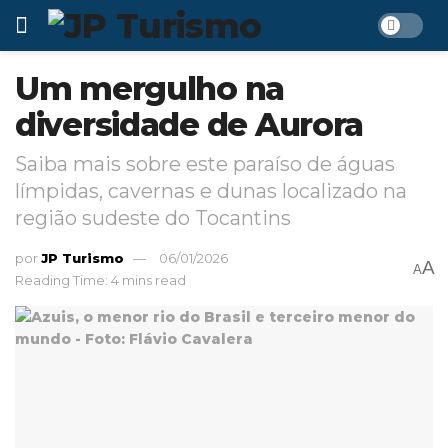
Um mergulho na
diversidade de Aurora
Saiba mais sobre este paraíso de águas
límpidas, cavernas e dunas localizado na
região sudeste do Tocantins
por
JP Turismo
06/01/2026
A
A
Reading Time: 4 mins read