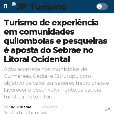
Turismo de experiência
em comunidades
quilombolas e pesqueiras
é aposta do Sebrae no
Litoral Ocidental
Ação acontece nos municípios de
Guimarães, Cedral e Cururupu com
objetivo de valorizar saberes tradicionais e
favorecer o desenvolvimento da cadeia
turística no território
por
JP Turismo
06/01/2026
A
A
Reading Time: 3 mins read