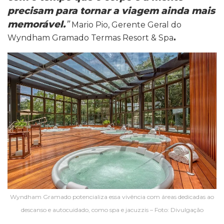
precisam para tornar a viagem ainda mais
memorável.
”
Mario Pio, Gerente Geral do
Wyndham Gramado Termas Resort & Spa
.
Wyndham Gramado potencializa essa vivência com áreas dedicadas ao
descanso e autocuidado, como spa e jacuzzis – Foto: Divulgação