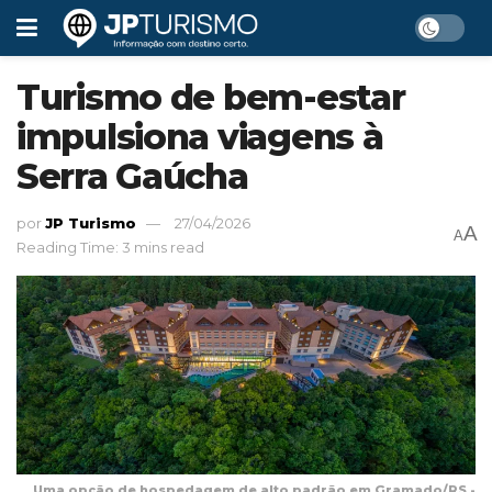
Turismo de bem-estar
impulsiona viagens à
Serra Gaúcha
por
JP Turismo
27/04/2026
A
A
Reading Time: 3 mins read
Uma opção de hospedagem de alto padrão em Gramado/RS -