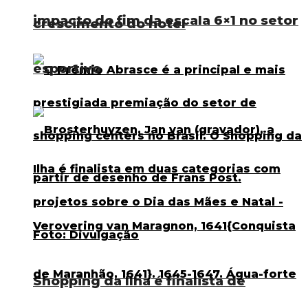
impacto do fim da escala 6×1 no setor
crescimento do hotel
esportivo
Shopping da Ilha é finalista de