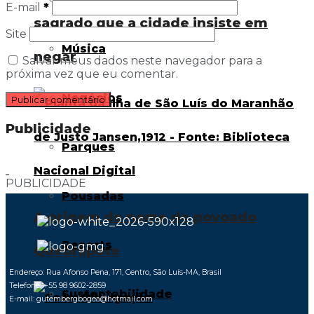
E-mail
*
sagrado que a cidade insiste em
Site
Música
negar
Salvar meus dados neste navegador para a
próxima vez que eu comentar.
Negócios
Publicidade
Parques
PUBLICIDADE
Pousadas
A origem do nome do povoado
Resorts
Quebrapote
Endereço: Rua Afonso Pena, 171, Centro, São Luís-MA, Brasil
Telefone: +55 98 9602-2859
Sustentabilidade
E-mail: gutembergbogea@hotmail.com