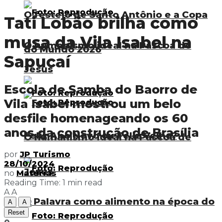
O festejo de Santo Antônio e a Copa
Tati Lobão brilha como
musa da Vila Isabel na
O humanismo ideal na Páscoa de
do Mundo 2026
Sapucaí
Jesus
Escola de Samba do Baorro de
Vila Isabel mostrou um belo
desfile homenageando os 60
anos da construção de Brasília
Feliz Ano Novo ou Feliz Velho?
O humanismo ideal na Páscoa de
por
JP Turismo
28/10/2024
Jesus
no
Matérias
Reading Time: 1 min read
A
A
A Palavra como alimento na época do
A
A
Reset