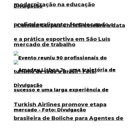
modernização na educação
profissionalizante, fortalecendo o
I Corrida Corpus Christi celebra a data
e a prática esportiva em São Luís
mercado de trabalho
Turkish Airlines promove etapa
brasileira de Boliche para Agentes de