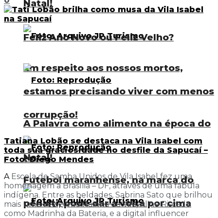
0
Natal!
Feliz Ano Novo ou Feliz Velho?
Em respeito aos nossos mortos,
estamos precisando viver com menos
corrupção!
A Palavra como alimento na época do
Tatiana Lobão se destaca na Vila Isabel com
toda sua graciosidade no desfile da Sapucaí –
Natal!
Foto: Diego Mendes
A
Escola de Samba Unidos de Vila Isabel fez uma
Futebol maranhense, na marca do
homenagem a Brasília – DF, através de uma fábula
indígena. Entre as beldades, Sabrina Sato que brilhou
pênalti, pode dar a volta por cima
mais uma vez como Rainha da Vila, Aline Riscado
como Madrinha da Bateria, e a digital influencer