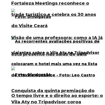
Fortaleza Meetings reconhece o
trade turístico e celebra os 30 anos
do Visite Ceará
Visão de uma professora: como a IA já
está presente nas salas de aula
Conquista da quinta premiação do
O tempo livre e o direito ao esporte: o
Vila Aty no Tripadvisor coroa