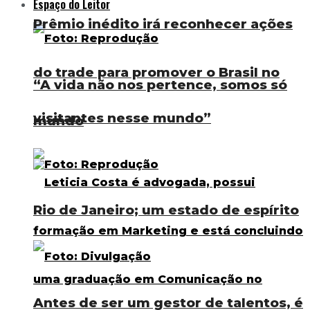
Espaço do Leitor
Prêmio inédito irá reconhecer ações
do trade para promover o Brasil no
“A vida não nos pertence, somos só
visitantes nesse mundo”
mundo
Rio de Janeiro; um estado de espírito
Antes de ser um gestor de talentos, é