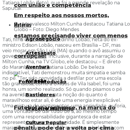
Tatiana Lobão (foto), que foi a grande revelação na
com união e competência
Sapucaí.
Em respeito aos nossos mortos,
Matérias
O carnavalesco Milton Cunha destacou Tatiana L
Globo – Foto: Diego Mendes
estamos precisando viver com menos
Agronegócio
Tati, filha de Paulinha e Edinho Lobão, neta do ex-
ministro Edison Lobão, nasceu em Brasília – DF, mas
veio morar em São Luís (MA) quando o avô assumiu o
Artesanato
corrupção!
governo do Estado. Inclusive, durante a narração de
Milton Cunha, na TV Globo, ele destacou: – E direto
Aventura
do Maranhão, vem Tatiana Lobão. De beleza
indiscutível, Tati demonstrou muita simpatia e samba
no pé. “Ter sido convidada a desfilar por uma escola
Aviação
tão grandiosa, como a Unidos de Vila Isabel, foi uma
honra, um sonho realizado. Só quando pisamos o pé
Bastidores
na avenida, temos a exata noção do quanto é
maravilhoso estar ali, é de uma energia inexplicável.
Uma mistura de sentimentos, uma ansiedade, euforia,
Futebol maranhense, na marca do
Cruzeiro Marítimo
uma vontade de dar tudo de si, ao mesmo tempo
com uma responsabilidade gigantesca de estar
representando uma comunidade. É simplesmente
Cultura Popular
pênalti, pode dar a volta por cima
maravilhoso, inesquecível”, ressaltou a bela Tati, com