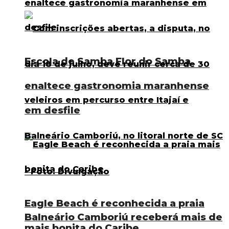
Escola de Samba Flor do Samba
enaltece gastronomia maranhense
em desfile
Eagle Beach é reconhecida a praia
Balneário Camboriú receberá mais de
mais bonita do Caribe