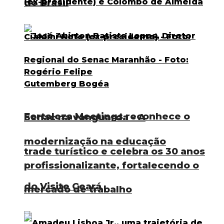
do Brasil
Fortaleza Meetings reconhece o
Senac na vanguarda – A
modernização na educação
trade turístico e celebra os 30 anos
profissionalizante, fortalecendo o
do Visite Ceará
mercado de trabalho