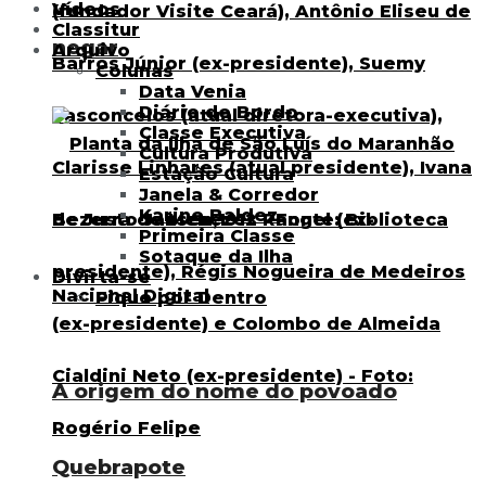
Vídeos
Classitur
negar
Arquivo
Colunas
Data Venia
Diário de Bordo
Classe Executiva
Cultura Produtiva
Estação Cultura
Janela & Corredor
Karine Baldez
Primeira Classe
Sotaque da Ilha
Divirta-se
Fique por Dentro
A origem do nome do povoado
Quebrapote