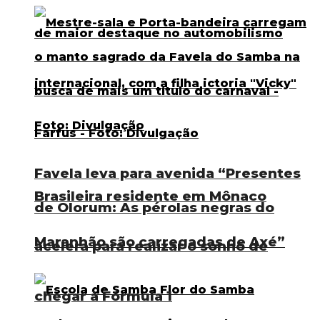
Favela leva para avenida “Presentes
Brasileira residente em Mônaco
de Olorum: As pérolas negras do
Maranhão são carregadas de Axé”
acelera para realizar o sonho de
chegar à Fórmula 1