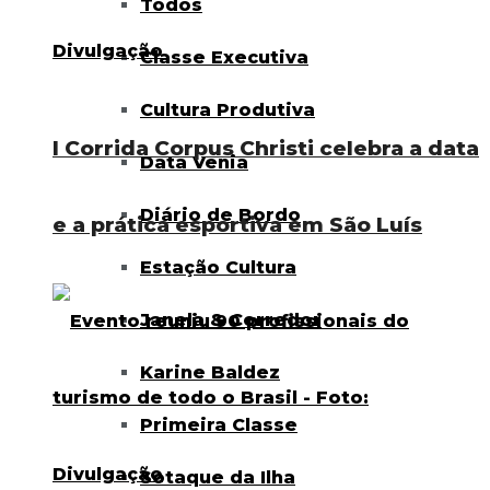
Todos
Classe Executiva
Cultura Produtiva
I Corrida Corpus Christi celebra a data
Data Venia
Diário de Bordo
e a prática esportiva em São Luís
Estação Cultura
Janela & Corredor
Karine Baldez
Primeira Classe
Sotaque da Ilha