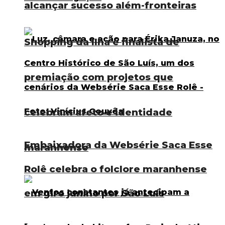
alcançar sucesso além-fronteiras
Shopping da Ilha é finalista de
premiação com projetos que
celebram afeto e identidade
Embaixadora da Websérie Saca Esse
maranhense
Rolê celebra o folclore maranhense
em giro junino por São Luís