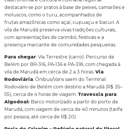
destacam-se por pratos à base de peixes, camarões e
moluscos, como o turu, acompanhados de
frutas amazônicas como açaí, cupuaçu e bacuri. A
vila de Marudá preserva vivas tradições culturais,
com apresentações de carimbó, festivais e a
presença marcante de comunidades pesqueiras.
Para chegar
: Via Terrestre (carro): Percurso de
Belém por BR‑316, PA‑136 e PA‑318, com chegada à
vila de Marudá em cerca de 2 a 3 horas.
Via
Rodoviária
: Ônibus/Vans saem do Terminal
Rodoviário de Belém com destino a Marudá (R$ 35–
55), cerca de 4 horas de viagem.
Travessia para
Algodoal:
Barco motorizado a partir do porto de
Marudá, com viagem de cerca de 40 minutos (tarifa
por pessoa, até cerca de R$ 20).
Praia do Crispim – Refúgio natural do litoral