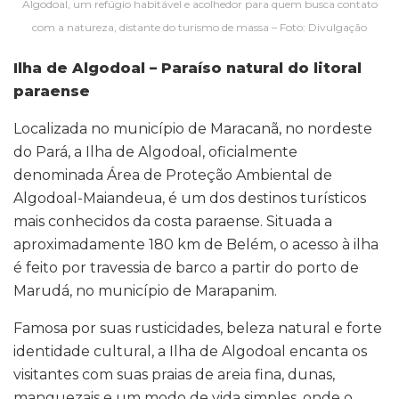
Algodoal, um refúgio habitável e acolhedor para quem busca contato
com a natureza, distante do turismo de massa – Foto: Divulgação
Ilha de Algodoal – Paraíso natural do litoral
paraense
Localizada no município de Maracanã, no nordeste
do Pará, a Ilha de Algodoal, oficialmente
denominada Área de Proteção Ambiental de
Algodoal-Maiandeua, é um dos destinos turísticos
mais conhecidos da costa paraense. Situada a
aproximadamente 180 km de Belém, o acesso à ilha
é feito por travessia de barco a partir do porto de
Marudá, no município de Marapanim.
Famosa por suas rusticidades, beleza natural e forte
identidade cultural, a Ilha de Algodoal encanta os
visitantes com suas praias de areia fina, dunas,
manguezais e um modo de vida simples, onde o