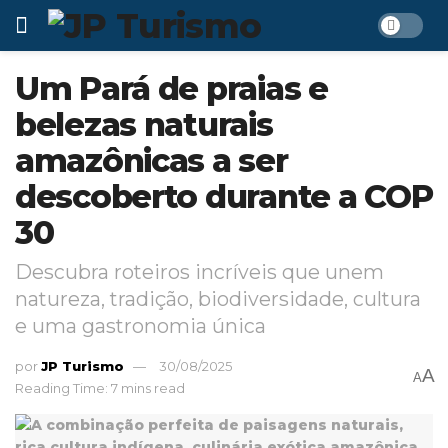
Um Pará de praias e
belezas naturais
amazônicas a ser
descoberto durante a COP
30
Descubra roteiros incríveis que unem
natureza, tradição, biodiversidade, cultura
e uma gastronomia única
por
JP Turismo
30/08/2025
A
A
Reading Time: 7 mins read