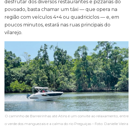
desfrutar dos diversos restaurantes e pizzarias do
povoado, basta chamar um táxi — que opera na
região com veículos 4×4 ou quadriciclos — e, em
poucos minutos, estará nas ruas principais do
vilarejo.
O caminho de Barreirinhas até Atins é um convite ao relaxamento, entre
o verde dos manguezais e a calma do rio Preguiças – Foto: Danielle Vieira