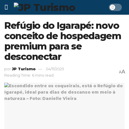
Refúgio do Igarapé: novo
conceito de hospedagem
premium para se
desconectar
por
JP Turismo
04/11/2025
A
A
Reading Time: 6 mins read