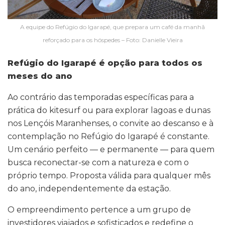
A equipe do Refúgio do Igarapé, que prepara um café da manhã
reforçado para os hóspedes – Foto: Danielle Vieira
Refúgio do Igarapé é opção para todos os
meses do ano
Ao contrário das temporadas específicas para a
prática do kitesurf ou para explorar lagoas e dunas
nos Lençóis Maranhenses, o convite ao descanso e à
contemplação no Refúgio do Igarapé é constante.
Um cenário perfeito — e permanente — para quem
busca reconectar-se com a natureza e com o
próprio tempo. Proposta válida para qualquer mês
do ano, independentemente da estação.
O empreendimento pertence a um grupo de
investidores viajados e sofisticados e redefine o