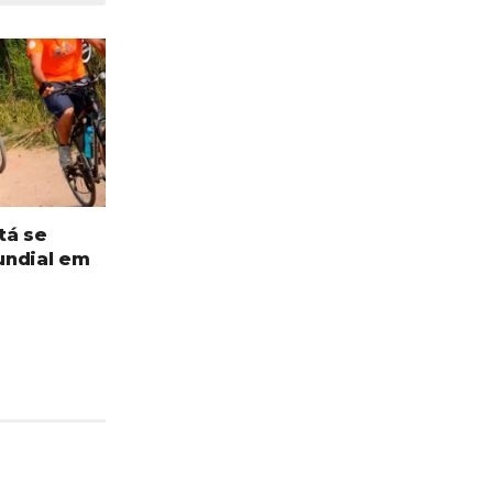
tá se
undial em