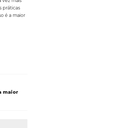
 vez mais
 práticas
so é a maior
a maior