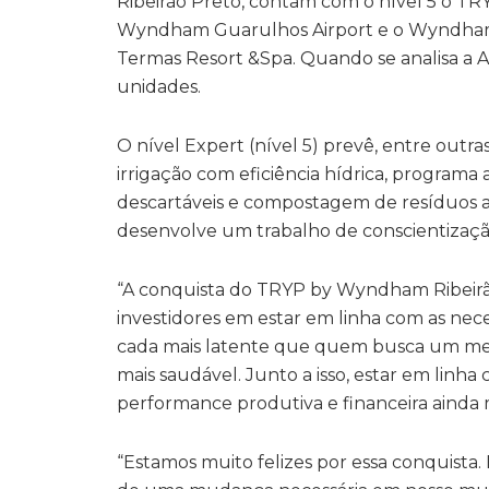
Ribeirão Preto, contam com o nível 5 o TR
Wyndham Guarulhos Airport e o Wyndh
Termas Resort &Spa. Quando se analisa a Amé
unidades.
O nível Expert (nível 5) prevê, entre outra
irrigação com eficiência hídrica, program
descartáveis e compostagem de resíduos al
desenvolve um trabalho de conscientizaçã
“A conquista do TRYP by Wyndham Ribeirã
investidores em estar em linha com as ne
cada mais latente que quem busca um me
mais saudável. Junto a isso, estar em lin
performance produtiva e financeira ainda 
“Estamos muito felizes por essa conquista