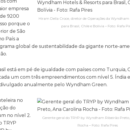
tos com
aior empresa
 de 9200
Hiram Della Croce, diretor de Operações da Wyndham 
Isso porque o
para Brasil, Chile e Bolívia – Foto: Rafa Pi
rior de São
no País a
grama global de sustentabilidade da gigante norte-ame
ão.
asil está em pé de igualdade com países como Turquia, C
 cada um com três empreendimentos com nível 5. Índia 
ng divulgado anualmente pelo Wyndham Green.
teleira no
ação do
m no nível 2.
Gerente geral do TRYP by Wyndham Ribeirão Preto,
do TRYP
Rocha – Foto: Rafa Pires