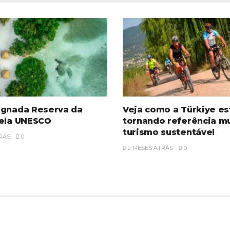
ignada Reserva da
Veja como a Türkiye es
pela UNESCO
tornando referência m
turismo sustentável
RÁS
0
2 MESES ATRÁS
0