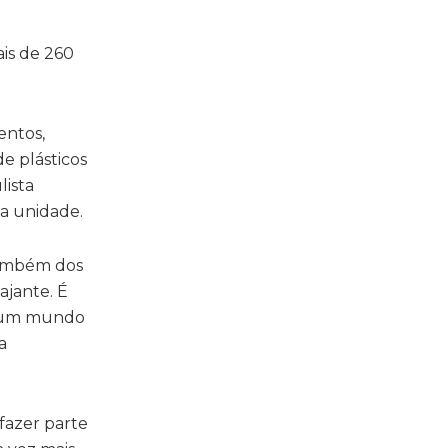
ais de 260
entos,
e plásticos
lista
a unidade.
também dos
ajante. É
a um mundo
a
fazer parte