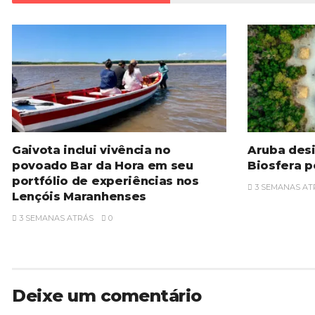
Gaivota inclui vivência no
Aruba des
povoado Bar da Hora em seu
Biosfera 
portfólio de experiências nos
3 SEMANAS AT
Lençóis Maranhenses
3 SEMANAS ATRÁS
0
Deixe um comentário