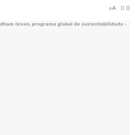
A
0
A