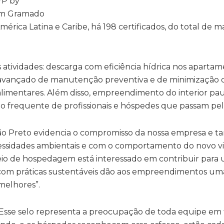
YP by
am Gramado
rica Latina e Caribe, há 198 certificados, do total de m
s atividades: descarga com eficiência hídrica nos apartam
a avançado de manutenção preventiva e de minimização d
imentares. Além disso, empreendimento do interior pau
o frequente de profissionais e hóspedes que passam pel
o Preto evidencia o compromisso da nossa empresa e 
cessidades ambientais e com o comportamento do novo vi
io de hospedagem está interessado em contribuir par
ha com práticas sustentáveis dão aos empreendimentos um
melhores”.
. Esse selo representa a preocupação de toda equipe em 