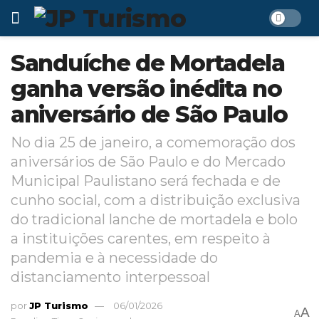
Sanduíche de Mortadela
ganha versão inédita no
aniversário de São Paulo
No dia 25 de janeiro, a comemoração dos
aniversários de São Paulo e do Mercado
Municipal Paulistano será fechada e de
cunho social, com a distribuição exclusiva
do tradicional lanche de mortadela e bolo
a instituições carentes, em respeito à
pandemia e à necessidade do
distanciamento interpessoal
por
JP Turismo
06/01/2026
A
A