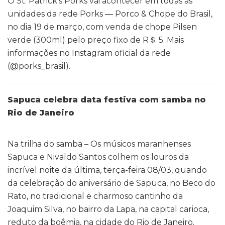
O St. Patrick’s Porks vai acontecer em todas as
unidades da rede Porks — Porco & Chope do Brasil,
no dia 19 de março, com venda de chope Pilsen
verde (300ml) pelo preço fixo de R＄ 5. Mais
informações no Instagram oficial da rede
(@porks_brasil).
Sapuca celebra data festiva com samba no
Rio de Janeiro
Na trilha do samba – Os músicos maranhenses
Sapuca e Nivaldo Santos colhem os louros da
incrível noite da última, terça-feira 08/03, quando
da celebração do aniversário de Sapuca, no Beco do
Rato, no tradicional e charmoso cantinho da
Joaquim Silva, no bairro da Lapa, na capital carioca,
reduto da boêmia, na cidade do Rio de Janeiro.