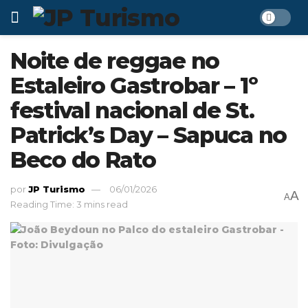
Noite de reggae no
Estaleiro Gastrobar – 1º
festival nacional de St.
Patrick’s Day – Sapuca no
Beco do Rato
por
JP Turismo
06/01/2026
A
A
Reading Time: 3 mins read