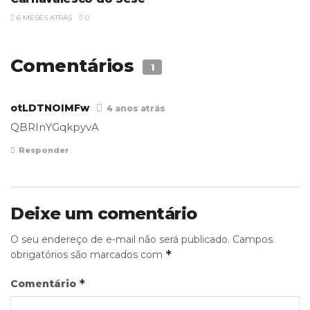
6 MESES ATRÁS
0
Comentários
1
otLDTNOIMFw
4 anos atrás
QBRInYGqkpyvA
Responder
Deixe um comentário
O seu endereço de e-mail não será publicado.
Campos
*
obrigatórios são marcados com
*
Comentário