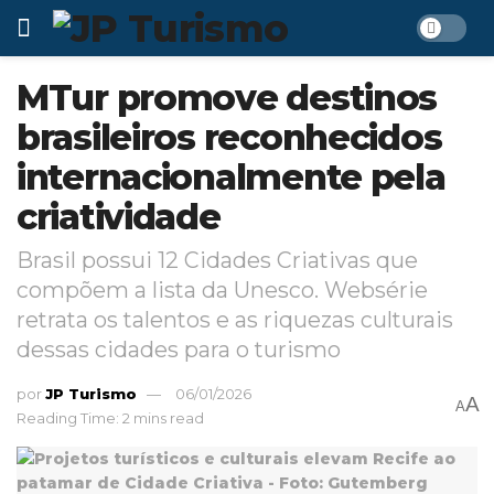
MTur promove destinos
brasileiros reconhecidos
internacionalmente pela
criatividade
Brasil possui 12 Cidades Criativas que
compõem a lista da Unesco. Websérie
retrata os talentos e as riquezas culturais
dessas cidades para o turismo
por
JP Turismo
06/01/2026
A
A
Reading Time: 2 mins read