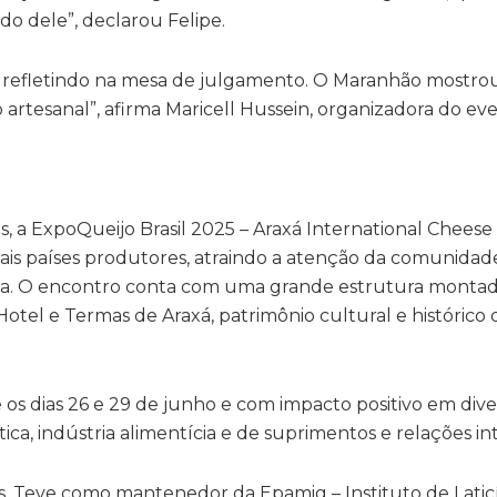
do dele”, declarou Felipe.
se refletindo na mesa de julgamento. O Maranhão mostr
 artesanal”, afirma Maricell Hussein, organizadora do ev
, a ExpoQueijo Brasil 2025 – Araxá International Chees
ais países produtores, atraindo a atenção da comunidad
ensa. O encontro conta com uma grande estrutura montad
Hotel e Termas de Araxá, patrimônio cultural e histórico
 os dias 26 e 29 de junho e com impacto positivo em dive
ica, indústria alimentícia e de suprimentos e relações in
s. Teve como mantenedor da Epamig – Instituto de Latic