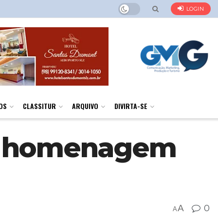
LOGIN
OS
CLASSITUR
ARQUIVO
DIVIRTA-SE
az homenagem
A
0
A