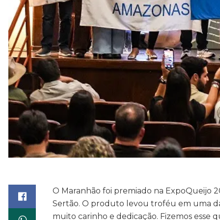
O Maranhão foi premiado na ExpoQueijo 2
Sertão. O produto levou troféu em uma da
muito carinho e dedicação. Fizemos esse 