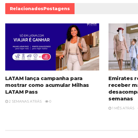
Relacionados
Postagens
LATAM lança campanha para
Emirates r
mostrar como acumular Milhas
receber m
LATAM Pass
desacompa
semanas
2 SEMANAS ATRÁS
0
1 MÊS ATRÁS