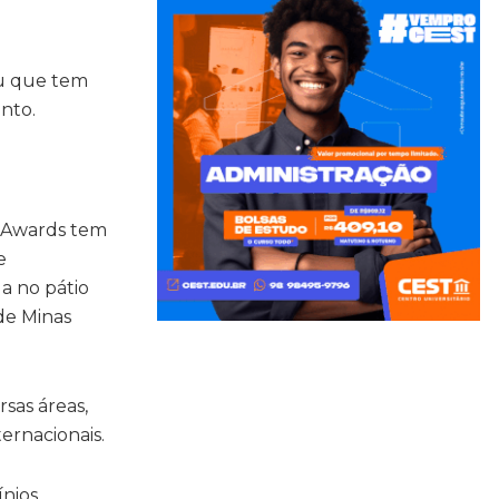
ou que tem
ento.
e Awards tem
e
a no pátio
 de Minas
rsas áreas,
ternacionais.
ínios