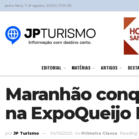
sexta-feira, 7 of agosto, 2026 | 11:30:55
EDITORIAL
MATÉRIAS
ARTIGOS
DEST
Maranhão conq
na ExpoQueijo B
por
JP Turismo
30/06/2025
no
Primeira Classe
Reading 