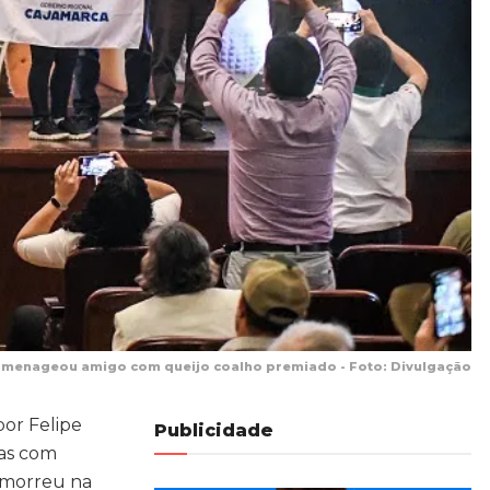
menageou amigo com queijo coalho premiado - Foto: Divulgação
or Felipe
Publicidade
mas com
 morreu na