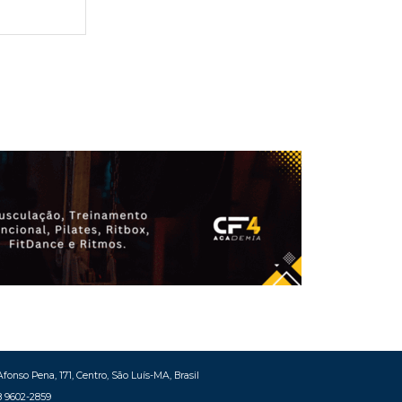
fonso Pena, 171, Centro, São Luís-MA, Brasil
8 9602-2859