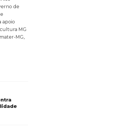
verno de
de
a apoio
ricultura MG
 Emater-MG,
ntra
lidade