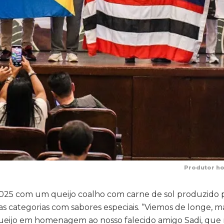
Produtor ho
025 com um queijo coalho com carne de sol produzido p
s categorias com sabores especiais. “Viemos de longe, 
queijo em homenagem ao nosso falecido amigo Sadi, que