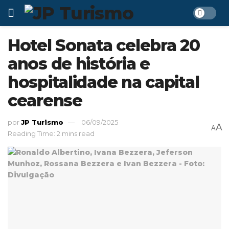
Hotel Sonata celebra 20
anos de história e
hospitalidade na capital
cearense
por
JP Turismo
06/09/2025
A
A
Reading Time: 2 mins read