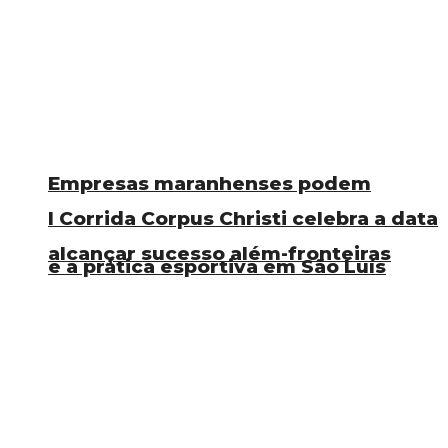
Empresas maranhenses podem
I Corrida Corpus Christi celebra a data
alcançar sucesso além-fronteiras
e a prática esportiva em São Luís