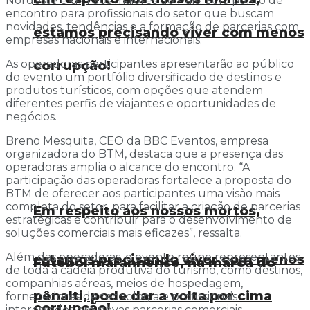
Nordeste e um dos maiores do País. Será ponto de
encontro para profissionais do setor que buscam
novidades, tendências e a formação de parcerias com
estamos precisando viver com menos
empresas nacionais e internacionais.
As operadoras participantes apresentarão ao público
corrupção!
do evento um portfólio diversificado de destinos e
produtos turísticos, com opções que atendem
diferentes perfis de viajantes e oportunidades de
negócios.
Breno Mesquita, CEO da BBC Eventos, empresa
organizadora do BTM, destaca que a presença das
operadoras amplia o alcance do encontro. “A
participação das operadoras fortalece a proposta do
BTM de oferecer aos participantes uma visão mais
completa do setor, para facilitar a criação de parcerias
Em respeito aos nossos mortos,
estratégicas e contribuir para o desenvolvimento de
soluções comerciais mais eficazes”, ressalta.
Além das operadoras, o evento reúne representantes
estamos precisando viver com menos
Futebol maranhense, na marca do
de toda a cadeia produtiva do turismo, como destinos,
companhias aéreas, meios de hospedagem,
pênalti, pode dar a volta por cima
fornecedores de tecnologia e profissionais
corrupção!
interessados em novas parcerias comerciais.