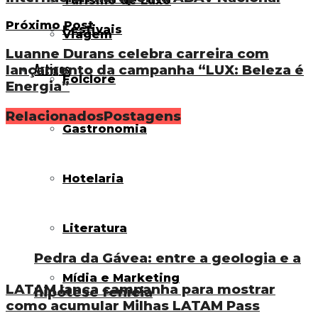
Turismo de Luxo
Próximo Post
Festivais
Viagem
Luanne Durans celebra carreira com
Artigos
lançamento da campanha “LUX: Beleza é
Folclore
Energia”
Relacionados
Postagens
Gastronomia
Hotelaria
Literatura
Pedra da Gávea: entre a geologia e a
Mídia e Marketing
LATAM lança campanha para mostrar
hipótese fenícia
como acumular Milhas LATAM Pass