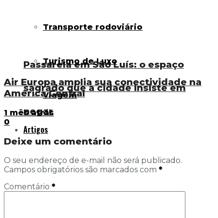
Transporte rodoviário
Turismo de Luxo
Passarela em São Luís: o espaço
Air Europa amplia sua conectividade na
sagrado que a cidade insiste em
América Central
Viagem
negar
1 mês atrás
0
Artigos
Deixe um comentário
O seu endereço de e-mail não será publicado.
Campos obrigatórios são marcados com
*
Comentário
*