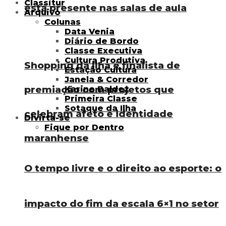
Classitur
está presente nas salas de aula
Arquivo
Colunas
Data Venia
Diário de Bordo
Classe Executiva
Cultura Produtiva
Shopping da Ilha é finalista de
Estação Cultura
Janela & Corredor
premiação com projetos que
Karine Baldez
Primeira Classe
Sotaque da Ilha
celebram afeto e identidade
Divirta-se
Fique por Dentro
maranhense
O tempo livre e o direito ao esporte: o
impacto do fim da escala 6×1 no setor