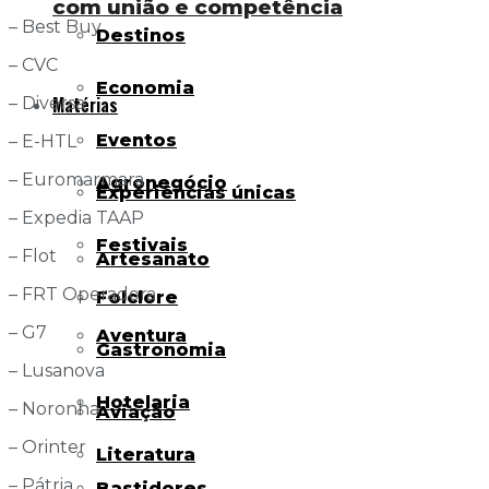
com união e competência
– Best Buy
Destinos
– CVC
Economia
Matérias
– Diversa
Eventos
– E-HTL
– Euromarmara
Agronegócio
Experiências únicas
– Expedia TAAP
Festivais
– Flot
Artesanato
– FRT Operadora
Folclore
– G7
Aventura
Gastronomia
– Lusanova
Hotelaria
– Noronha
Aviação
– Orinter
Literatura
– Pátria
Bastidores