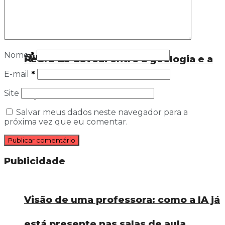
A origem do nome do povoado
Nome
*
Quebrapote
Pedra da Gávea: entre a geologia e a
E-mail
*
Site
hipótese fenícia
Salvar meus dados neste navegador para a
próxima vez que eu comentar.
Publicidade
Visão de uma professora: como a IA já
está presente nas salas de aula