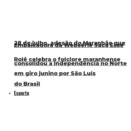
28 de julho, adesão do Maranhão que
Embaixadora da Websérie Saca Esse
Rolê celebra o folclore maranhense
consolidou a Independência no Norte
em giro junino por São Luís
do Brasil
Esporte