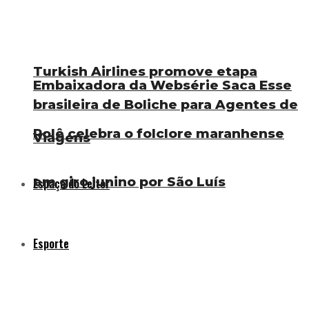
Turkish Airlines promove etapa
Embaixadora da Websérie Saca Esse
brasileira de Boliche para Agentes de
Rolê celebra o folclore maranhense
Viagens
em giro junino por São Luís
Espaço do Leitor
Esporte