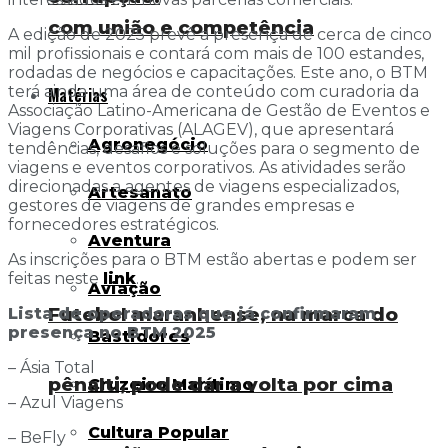
com união e competência
A edição de 2025 prevê a presença de cerca de cinco
mil profissionais e contará com mais de 100 estandes,
rodadas de negócios e capacitações. Este ano, o BTM
terá ainda uma área de conteúdo com curadoria da
Matérias
Associação Latino-Americana de Gestão de Eventos e
Viagens Corporativas (ALAGEV), que apresentará
Agronegócio
tendências, desafios e soluções para o segmento de
viagens e eventos corporativos. As atividades serão
direcionadas a agentes de viagens especializados,
Artesanato
gestores de viagens de grandes empresas e
fornecedores estratégicos.
Aventura
As inscrições para o BTM estão abertas e podem ser
feitas neste
link
.
Aviação
Futebol maranhense, na marca do
Lista de operadoras que já confirmaram
presença no BTM 2025
Bastidores
– Ásia Total
pênalti, pode dar a volta por cima
Cruzeiro Marítimo
– Azul Viagens
Cultura Popular
– BeFly