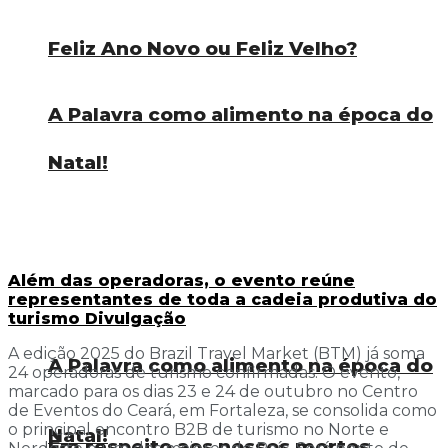
Feliz Ano Novo ou Feliz Velho?
A Palavra como alimento na época do
Natal!
Além das operadoras, o evento reúne
representantes de toda a cadeia produtiva do
turismo Divulgação
A edição 2025 do Brazil Travel Market (BTM) já soma
A Palavra como alimento na época do
24 operadoras de turismo confirmadas. O evento,
marcado para os dias 23 e 24 de outubro no Centro
de Eventos do Ceará, em Fortaleza, se consolida como
o principal encontro B2B de turismo no Norte e
Natal!
Em respeito aos nossos mortos,