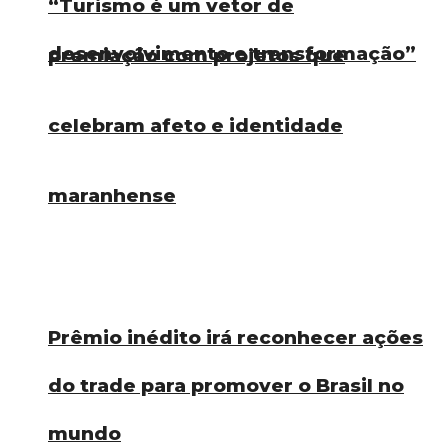
“Turismo é um vetor de
desenvolvimento e transformação”
premiação com projetos que
celebram afeto e identidade
maranhense
Prêmio inédito irá reconhecer ações
do trade para promover o Brasil no
mundo