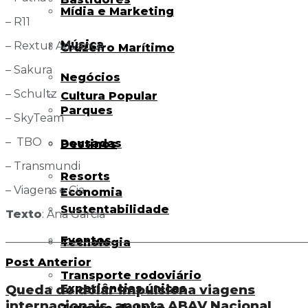
Mídia e Marketing
– R11
Música
– Rextur Advance
Cruzeiro Marítimo
– Sakura
Negócios
– Schultz
Cultura Popular
Parques
– SkyTeam
– TBO
Pousadas
Destinos
– Transmundi
Resorts
– Viagens e Cia
Economia
Sustentabilidade
Texto
: Ana Garcia
_______________________________________________________
Eventos
Tecnologia
Post Anterior
Transporte rodoviário
Queda do dólar impulsiona viagens
Experiências únicas
internacionais, aponta ABAV Nacional