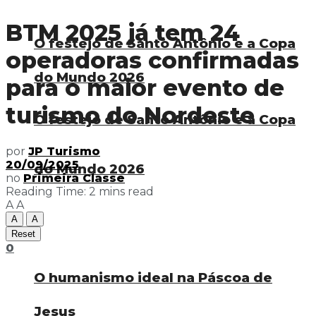
BTM 2025 já tem 24
O festejo de Santo Antônio e a Copa
operadoras confirmadas
do Mundo 2026
para o maior evento de
turismo do Nordeste
O festejo de Santo Antônio e a Copa
por
JP Turismo
20/09/2025
do Mundo 2026
no
Primeira Classe
Reading Time: 2 mins read
A
A
A
A
Reset
0
O humanismo ideal na Páscoa de
Jesus