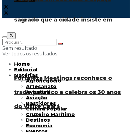
sagrado que a cidade insiste em
negar
Sem resultado
Ver todos os resultados
Home
Editorial
Matérias
Fortaleza Meetings reconhece o
Agronegócio
Artesanato
trade turístico e celebra os 30 anos
Aventura
Aviação
Bastidores
do Visite Ceará
Cultura Popular
Cruzeiro Marítimo
Destinos
Economia
Eventos