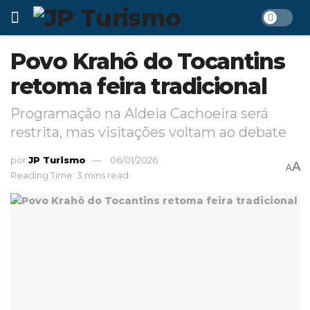
Povo Krahô do Tocantins
retoma feira tradicional
Programação na Aldeia Cachoeira será
restrita, mas visitações voltam ao debate
por
JP Turismo
06/01/2026
A
A
Reading Time: 3 mins read