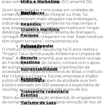
Mídia e Marketing
praia no município de Imbituba (SC) amanhã (16).
Já em áreas isoladas, como praias em unidades de
Música
Bastidores
conservação de proteção integral ou ilhas, “os
resíduos mostram maior desgaste nas embalagens,
indicando que estão no ambiente há mais tempo e
Negócios
que, possivelmente, foram transportados por longas
Cruzeiro Marítimo
distâncias, através de algum sistema de drenagem,
Parques
córregos ou rios, até chegarem no mar. Esses resíduos
têm origem terrestre”, complementa ele.
Cultura Popular
Pousadas
O Instituto Ecológico Aqualung há 15 anos realiza o
“Projeto Tatuí de Educação Ambiental e Limpeza de
Resorts
Praias”. A edição de amanhã, que acontecerá na praia
Destinos
do Flamengo, no Rio de Janeiro, contará com o apoio
de quinze parceiros – entre as organizações da
Sustentabilidade
sociedade civil, estão os Escoteiros do Brasil, o Instituto
Mar Urbano e a Oceana. Escolas, empresas e órgãos
Economia
Tecnologia
públicos também participam da atividade que tem
público estimado em 500 pessoas e a expectativa de
recolher aproximadamente 400 quilos de lixo.
Transporte rodoviário
Eventos
“Além da conscientização ambiental, do engajamento
da comunidade local e da própria remoção do lixo, ali
Turismo de Luxo