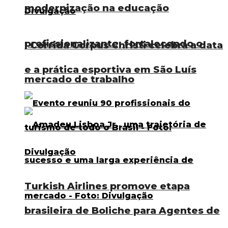
modernização na educação
profissionalizante, fortalecendo o
I Corrida Corpus Christi celebra a data
e a prática esportiva em São Luís
mercado de trabalho
Turkish Airlines promove etapa
brasileira de Boliche para Agentes de