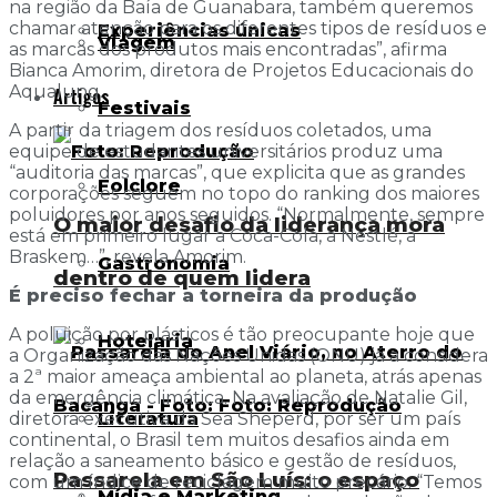
na região da Baía de Guanabara, também queremos
chamar atenção para os diferentes tipos de resíduos e
Experiências únicas
Viagem
as marcas dos produtos mais encontradas”, afirma
Bianca Amorim, diretora de Projetos Educacionais do
Aqualung.
Artigos
Festivais
A partir da triagem dos resíduos coletados, uma
equipe de estudantes universitários produz uma
“auditoria das marcas”, que explicita que as grandes
Folclore
corporações seguem no topo do ranking dos maiores
poluidores por anos seguidos. “Normalmente, sempre
O maior desafio da liderança mora
está em primeiro lugar a Coca-Cola, a Nestlé, a
Braskem…”, revela Amorim.
Gastronomia
dentro de quem lidera
É preciso fechar a torneira da produção
A poluição por plásticos é tão preocupante hoje que
Hotelaria
a Organização das Nações Unidas (ONU) já a considera
a 2ª maior ameaça ambiental ao planeta, atrás apenas
da emergência climática. Na avaliação de Natalie Gil,
diretora executiva da Sea Sheperd, por ser um país
Literatura
continental, o Brasil tem muitos desafios ainda em
relação a saneamento básico e gestão de resíduos,
Passarela em São Luís: o espaço
com um índice de reciclagem muito precário. “Temos
Mídia e Marketing