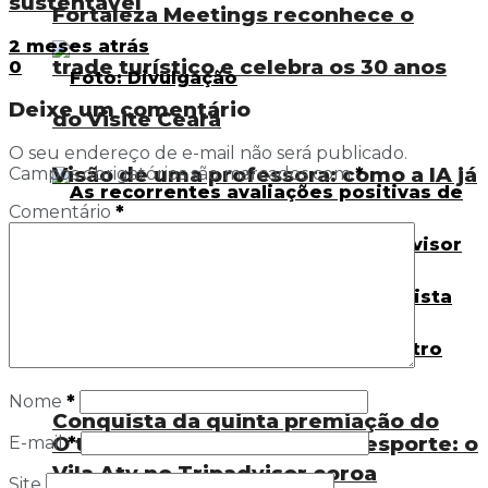
sustentável
Fortaleza Meetings reconhece o
2 meses atrás
trade turístico e celebra os 30 anos
0
Deixe um comentário
do Visite Ceará
O seu endereço de e-mail não será publicado.
Visão de uma professora: como a IA já
Campos obrigatórios são marcados com
*
Comentário
*
está presente nas salas de aula
Nome
*
Conquista da quinta premiação do
O tempo livre e o direito ao esporte: o
E-mail
*
Vila Aty no Tripadvisor coroa
Site