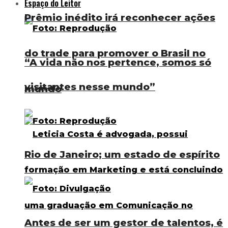
Espaço do Leitor
Prêmio inédito irá reconhecer ações
do trade para promover o Brasil no
“A vida não nos pertence, somos só
visitantes nesse mundo”
mundo
Rio de Janeiro; um estado de espírito
Antes de ser um gestor de talentos, é