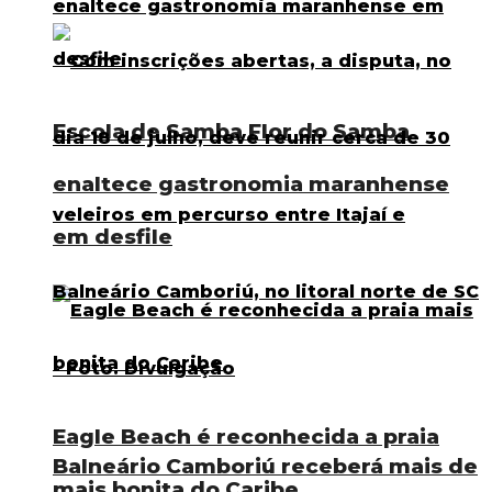
Escola de Samba Flor do Samba
enaltece gastronomia maranhense
em desfile
Eagle Beach é reconhecida a praia
Balneário Camboriú receberá mais de
mais bonita do Caribe