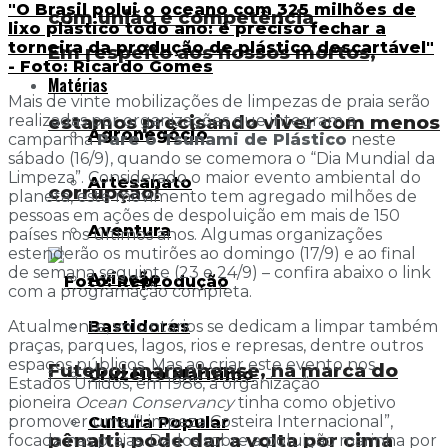
"O Brasil polui o oceano com 325 milhões de
com união e competência
lixo plástico todo ano: é preciso fechar a
torneira da produção de plástico descartável"
Em respeito aos nossos mortos,
- Foto: Ricardo Gomes
Matérias
Mais de vinte mobilizações de limpezas de praia serão
realizadas por organizações que integram a
estamos precisando viver com menos
Agronegócio
campanha
Pare o Tsunami de Plástico
neste
sábado (16/9), quando se comemora o “Dia Mundial da
Limpeza”. Considerado o maior evento ambiental do
Artesanato
corrupção!
planeta, este movimento tem agregado milhões de
pessoas em ações de despoluição em mais de 150
Aventura
países nos últimos anos. Algumas organizações
estenderão os mutirões ao domingo (17/9) e ao final
de semana seguinte (23 e 24/9) – confira abaixo o link
Aviação
com a programação completa.
Atualmente, voluntários se dedicam a limpar também
Bastidores
praças, parques, lagos, rios e represas, dentre outros
espaços públicos. Mas ao criar este evento nos
Futebol maranhense, na marca do
Cruzeiro Marítimo
Estados Unidos, em 1986, a organização
pioneira
Ocean Conservancy
tinha como objetivo
promover uma “Limpeza Costeira Internacional”,
Cultura Popular
pênalti, pode dar a volta por cima
focada nas praias. Dados sobre a poluição marinha por