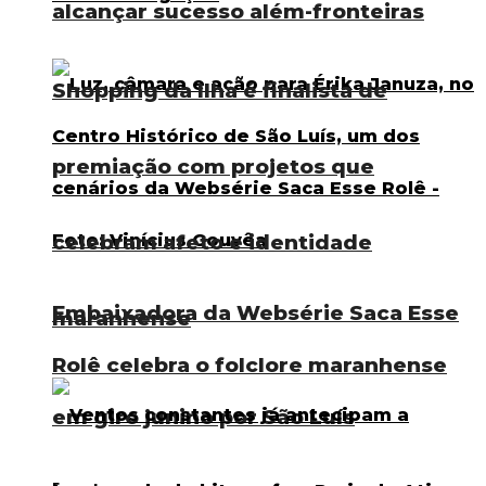
alcançar sucesso além-fronteiras
Shopping da Ilha é finalista de
premiação com projetos que
celebram afeto e identidade
Embaixadora da Websérie Saca Esse
maranhense
Rolê celebra o folclore maranhense
em giro junino por São Luís