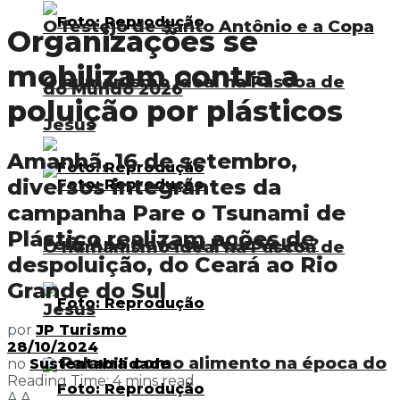
O festejo de Santo Antônio e a Copa
Organizações se
mobilizam contra a
O humanismo ideal na Páscoa de
do Mundo 2026
poluição por plásticos
Jesus
Amanhã, 16 de setembro,
diversos integrantes da
campanha Pare o Tsunami de
Plástico realizam ações de
Feliz Ano Novo ou Feliz Velho?
O humanismo ideal na Páscoa de
despoluição, do Ceará ao Rio
Grande do Sul
Jesus
por
JP Turismo
28/10/2024
A Palavra como alimento na época do
no
Sustentabilidade
Reading Time: 4 mins read
A
A