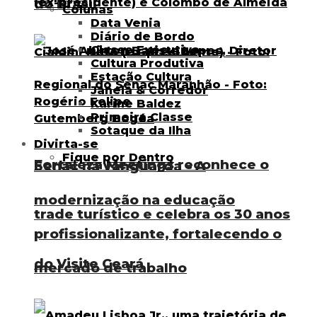
do Brasil
Colunas
Data Venia
Diário de Bordo
Classe Executiva
Cultura Produtiva
Estação Cultura
Janela & Corredor
Karine Baldez
Primeira Classe
Sotaque da Ilha
Divirta-se
Fique por Dentro
Fortaleza Meetings reconhece o
Senac na vanguarda – A
modernização na educação
trade turístico e celebra os 30 anos
profissionalizante, fortalecendo o
do Visite Ceará
mercado de trabalho