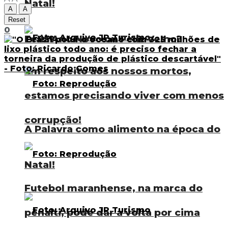
Natal!
A
A
Reset
0
Feliz Ano Novo ou Feliz Velho?
Em respeito aos nossos mortos,
estamos precisando viver com menos
corrupção!
A Palavra como alimento na época do
Natal!
Futebol maranhense, na marca do
pênalti, pode dar a volta por cima