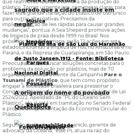
que realmente fechar a torneira da produção do
plástico. Tornar urgente isso, com metas claras, para
sagrado que a cidade insiste em
fazer esta grande transição do plástico de uso único
para outras alternativas. Precisamos da
Música
negar
implementação de leis rápidas para causar grandes
mudanças”, pontua. A Sea Sheperd promove ações
de limpeza de praia desde 1999 no Brasil. Nos
próximos finais de semana, serão 12 ações em sete
Negócios
estados, incluindo a limpeza de rios, no Amazonas e no
Paraná, e da Represa de Guarapiranga, em São Paulo.
Parques
Preocupadas em buscar soluções concretas para o
problema da poluição por plásticos, mais de 70
organizações estão à frente da Campanha
Pare o
Tsunami de Plástico
, que tem como propósito
Pousadas
engajar a sociedade brasileira para pressionar o
Congresso Nacional a fazer avançar o Projeto de Lei
A origem do nome do povoado
2524/2022. Apelidado de “PL do Oceano Sem
Plástico”, ele já está em tramitação no Senado Federal
Resorts
Quebrapote
e propõe a implementação da Economia Circular do
Plástico.
Segundo avaliação de Lara Iwanicki, gerente de
Sustentabilidade
advocacy da Oceana, “esse PL atua na raiz do