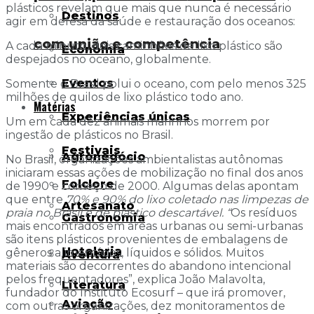
plásticos revelam que mais que nunca é necessário
Destinos
agir em defesa da saúde e restauração dos oceanos:
com união e competência
A cada minuto, dois caminhões de lixo plástico são
Economia
despejados no oceano, globalmente.
Eventos
Somente o Brasil polui o oceano, com pelo menos 325
milhões de quilos de lixo plástico todo ano.
Matérias
Experiências únicas
Um em cada dez animais marinhos morrem por
ingestão de plásticos no Brasil.
Festivais
Agronegócio
No Brasil, organizações ambientalistas autônomas
iniciaram essas ações de mobilização no final dos anos
Folclore
de 1990 e começo de 2000. Algumas delas apontam
que entre
70% e 90% do lixo coletado nas limpezas de
Artesanato
praia no Brasil é de plástico descartável
. “
Os resíduos
Gastronomia
mais encontrados em áreas urbanas ou semi-urbanas
são itens plásticos provenientes de embalagens de
Hotelaria
gêneros alimentícios, líquidos e sólidos. Muitos
Aventura
materiais são decorrentes do abandono intencional
pelos frequentadores”, explica João Malavolta,
Literatura
fundador do Instituto Ecosurf – que irá promover,
Aviação
com outras organizações, dez monitoramentos de