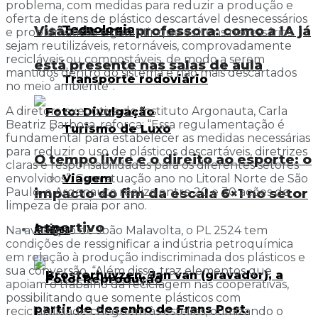
problema, com medidas para reduzir a produção e
oferta de itens de plástico descartável desnecessários
Tecnologia
Visão de uma professora: como a IA já
e problemáticos e garantir que os itens necessários
sejam reutilizáveis, retornáveis, comprovadamente
recicláveis ou compostáveis, de modo a serem
está presente nas salas de aula
mantidos dentro do sistema e não mais descartados
Transporte rodoviário
no meio ambiente”.
A diretora executiva do Instituto Argonauta, Carla
Beatriz Barbosa, reforça: “Essa regulamentação é
Turismo de Luxo
fundamental para estabelecer as medidas necessárias
para reduzir o uso de plásticos descartáveis, diretrizes
O tempo livre e o direito ao esporte: o
claras e responsabilidades para os diferentes setores
envolvidos”. Com atuação ano no Litoral Norte de São
Viagem
Paulo, o Argonauta realiza entre 20 e 30 ações de
impacto do fim da escala 6×1 no setor
limpeza de praia por ano.
esportivo
Artigos
Na avaliação de João Malavolta, o PL 2524 tem
condições de ressignificar a indústria petroquímica
em relação à produção indiscriminada dos plásticos e
sua conversão. “Além disso, traz elementos que
apoiam o trabalho da reciclagem nas cooperativas,
possibilitando que somente plásticos com
reciclabilidade cheguem às esteiras, otimizando o