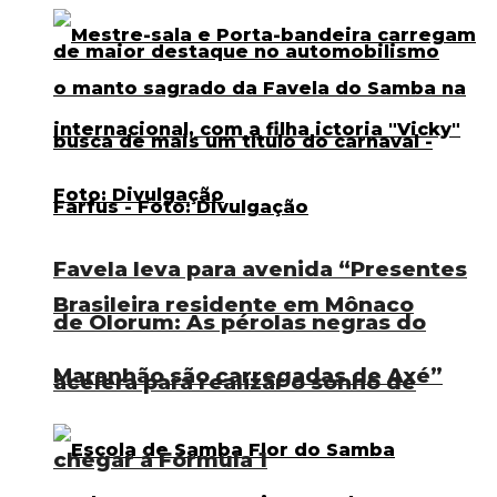
Favela leva para avenida “Presentes
Brasileira residente em Mônaco
de Olorum: As pérolas negras do
Maranhão são carregadas de Axé”
acelera para realizar o sonho de
chegar à Fórmula 1