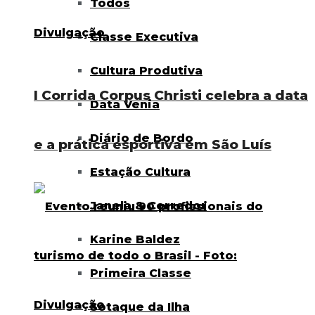
Todos
Classe Executiva
Cultura Produtiva
I Corrida Corpus Christi celebra a data
Data Venia
Diário de Bordo
e a prática esportiva em São Luís
Estação Cultura
Janela & Corredor
Karine Baldez
Primeira Classe
Sotaque da Ilha