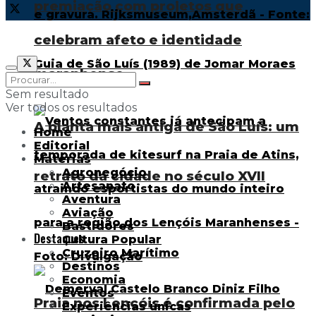
premiação com projetos que
celebram afeto e identidade
maranhense
Sem resultado
Ver todos os resultados
A planta mais antiga de São Luís: um
Home
Editorial
Matérias
Agronegócio
retrato da cidade no século XVII
Artesanato
Aventura
Aviação
Bastidores
Destaques
Cultura Popular
Cruzeiro Marítimo
Destinos
Economia
Eventos
Praia nos Lençóis é confirmada pelo
Experiências únicas