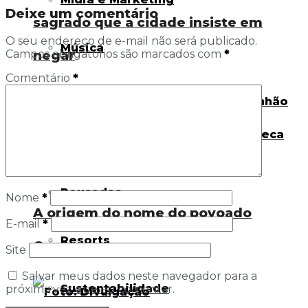
Deixe um comentário
sagrado que a cidade insiste em
O seu endereço de e-mail não será publicado.
Música
negar
Campos obrigatórios são marcados com
*
Comentário
*
Negócios
Parques
Pousadas
Nome
*
A origem do nome do povoado
E-mail
*
Resorts
Quebrapote
Site
Salvar meus dados neste navegador para a
Sustentabilidade
próxima vez que eu comentar.