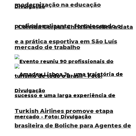
modernização na educação
profissionalizante, fortalecendo o
I Corrida Corpus Christi celebra a data
e a prática esportiva em São Luís
mercado de trabalho
Turkish Airlines promove etapa
brasileira de Boliche para Agentes de