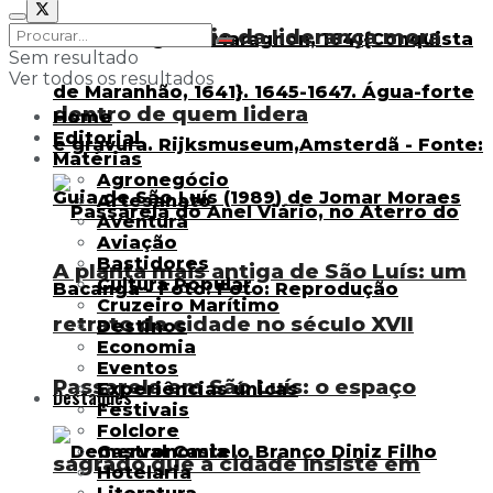
O maior desafio da liderança mora
Sem resultado
Ver todos os resultados
dentro de quem lidera
Home
Editorial
Matérias
Agronegócio
Artesanato
Aventura
Aviação
Bastidores
A planta mais antiga de São Luís: um
Cultura Popular
Cruzeiro Marítimo
retrato da cidade no século XVII
Destinos
Economia
Eventos
Passarela em São Luís: o espaço
Experiências únicas
Destaques
Festivais
Folclore
Gastronomia
sagrado que a cidade insiste em
Hotelaria