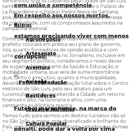
Sentenciou que os trabalhos pela Cidade de São Luís
com união e competência
também iriam passar pelo diálogo entre o Palácio de
La Ravardière e o Palácio Pedro Neiva de Santana,
Em respeito aos nossos mortos,
pois ali seriam apreciados projetos do total interesse
da coletividade, com os compromissos assumidos na
Matérias
campanha eleitoral.
estamos precisando viver com menos
Como parte desse universo todo em que o novo
Agronegócio
prefeito colocará em prática seu plano de governo,
nós, quanto formadores de opinião pública e com
Artesanato
uma vida em experiência no Jornalismo, inclusive em
corrupção!
seu segmento político, consideramos o nosso dever
de sugerir, além da parte da Saúde e Educação, e
Aventura
mobilidade urbana, que será de suma importância
que, tanto o executivo, quanto a municipalidade,
Aviação
deverão exercer uma fiscalização total sobre o Centro
Histórico de São Luís, pelo seu atrativo para um
turismo fortalecido, recebendo a Cidade um retorno
Bastidores
financeiro alto, na hotelaria e afins, com uma
campanha publicitária maciça.
Futebol maranhense, na marca do
Cruzeiro Marítimo
Temos tudo para sermos um destino lucrativo não só
no São João, o maior, mais diversificado e brilhante do
Cultura Popular
País, mas como também bastante visitados nas demais
pênalti, pode dar a volta por cima