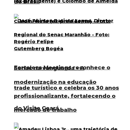
do Brasil
Fortaleza Meetings reconhece o
Senac na vanguarda – A
modernização na educação
trade turístico e celebra os 30 anos
profissionalizante, fortalecendo o
do Visite Ceará
mercado de trabalho