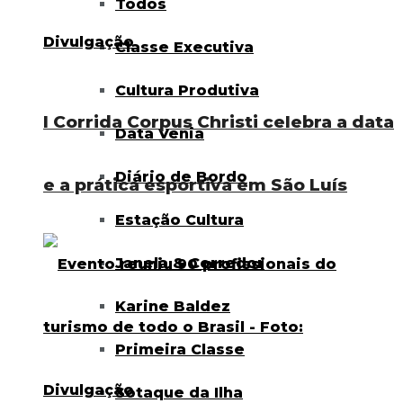
Todos
Classe Executiva
Cultura Produtiva
I Corrida Corpus Christi celebra a data
Data Venia
Diário de Bordo
e a prática esportiva em São Luís
Estação Cultura
Janela & Corredor
Karine Baldez
Primeira Classe
Sotaque da Ilha