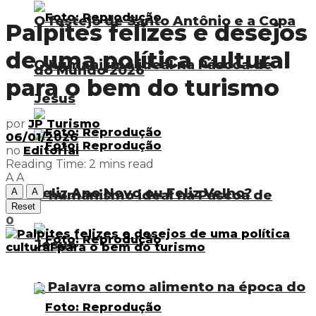
O festejo de Santo Antônio e a Copa
Palpites felizes e desejos
de uma política cultural
O humanismo ideal na Páscoa de
do Mundo 2026
para o bem do turismo
Jesus
por
JP Turismo
06/01/2026
no
Editorial
Reading Time: 2 mins read
A
A
Feliz Ano Novo ou Feliz Velho?
A
A
O humanismo ideal na Páscoa de
Reset
0
Jesus
A Palavra como alimento na época do