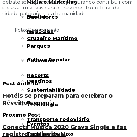
Mídia e Marketing
debate sério, provocativo, procurando contribuir com
ideias afirmativas para o crescimento cultural da
cidade patrimônio da humanidade.
Música
Bastidores
Foto: Reprodução
Negócios
Cruzeiro Marítimo
Parques
Cultura Popular
Pousadas
Resorts
Destinos
Post Anterior
Sustentabilidade
Hotéis se preparam para celebrar o
Réveillon
Economia
Tecnologia
Próximo Post
Transporte rodoviário
Eventos
Conecta Música 2020 Grava Single e faz
registro audiovisual
Turismo de Luxo