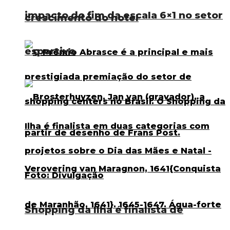
impacto do fim da escala 6×1 no setor
crescimento do hotel
esportivo
Shopping da Ilha é finalista de