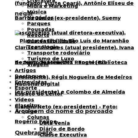
Literatura
Mídia e Marketing
Música
negar
Negócios
Parques
Pousadas
Resorts
Sustentabilidade
Tecnologia
Transporte rodoviário
Turismo de Luxo
Viagem
Artigos
Destaques
Entrevistas
Esporte
Espaço do Leitor
Vídeos
Classitur
A origem do nome do povoado
Arquivo
Colunas
Data Venia
Diário de Bordo
Quebrapote
Classe Executiva