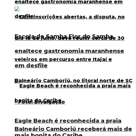
Escola de Samba Flor do Samba
enaltece gastronomia maranhense
em desfile
Eagle Beach é reconhecida a praia
Balneário Camboriú receberá mais de
mais bonita do Caribe