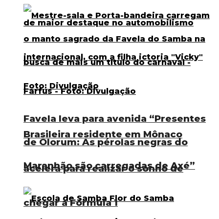
Favela leva para avenida “Presentes
Brasileira residente em Mônaco
de Olorum: As pérolas negras do
Maranhão são carregadas de Axé”
acelera para realizar o sonho de
chegar à Fórmula 1