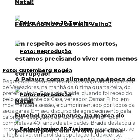
Natal!
Feliz Ano Novo ou Feliz Velho?
Em respeito aos nossos mortos,
estamos precisando viver com menos
Foto: Gutemberg Bogéa
corrupção!
A Palavra como alimento na época do
Pegou bem, sem sombra de dúvida, a visita à Câmara
de Vereadores, na manhã da última quarta-feira, do
prefeito eleito, Eduardo Braide, quando foi recebido
pelo presidente da Casa, vereador Osmar Filho, em
Natal!
movimentada sessão, e cumprimentado por todos os
seus pares. Em seu discurso de agradecimento pela
Futebol maranhense, na marca do
calorosa recepção, quando a Câmara Municipal
completava 401 anos de atividades, Braide destacou a
importância da harmonia entre os poderes executivo
pênalti, pode dar a volta por cima
e legislativo, em prol da população ludovicense.