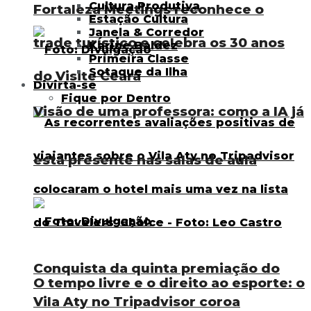
Cultura Produtiva
Fortaleza Meetings reconhece o
Estação Cultura
Janela & Corredor
trade turístico e celebra os 30 anos
Karine Baldez
Primeira Classe
Sotaque da Ilha
do Visite Ceará
Divirta-se
Fique por Dentro
Visão de uma professora: como a IA já
está presente nas salas de aula
Conquista da quinta premiação do
O tempo livre e o direito ao esporte: o
Vila Aty no Tripadvisor coroa