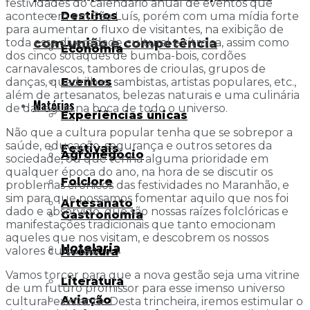
festividades do calendário anual de eventos que
Destinos
acontecem em São Luís, porém com uma mídia forte
para aumentar o fluxo de visitantes, na exibição de
com união e competência
toda essa diversidade cultural e rítmica, assim como
Economia
dos cinco sotaques de bumba-bois, cordões
carnavalescos, tambores de crioulas, grupos de
Eventos
danças, quadrilhas, sambistas, artistas populares, etc.,
além de artesanatos, belezas naturais e uma culinária
Matérias
de dar água na boca de todo o universo.
Experiências únicas
Não que a cultura popular tenha que se sobrepor a
saúde, educação, segurança e outros setores da
Festivais
Agronegócio
sociedade, ou que tenha alguma prioridade em
qualquer época do ano, na hora de se discutir os
Folclore
problemas crônicos das festividades no Maranhão, e
sim para que possamos fomentar aquilo que nos foi
Artesanato
dado e absorvido, que são nossas raízes folclóricas e
Gastronomia
manifestações tradicionais que tanto emocionam
aqueles que nos visitam, e descobrem os nossos
Hotelaria
valores culturais.
Aventura
Vamos torcer para que a nova gestão seja uma vitrine
Literatura
de um futuro promissor para esse imenso universo
Aviação
cultural existente. Desta trincheira, iremos estimular o