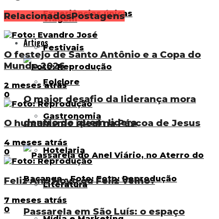
Experiências únicas
Relacionados
Postagens
Viagem
Artigos
Festivais
O festejo de Santo Antônio e a Copa do
Mundo 2026
Folclore
2 meses atrás
0
O maior desafio da liderança mora
Gastronomia
dentro de quem lidera
O humanismo ideal na Páscoa de Jesus
4 meses atrás
Hotelaria
0
Feliz Ano Novo ou Feliz Velho?
Literatura
7 meses atrás
0
Passarela em São Luís: o espaço
Mídia e Marketing