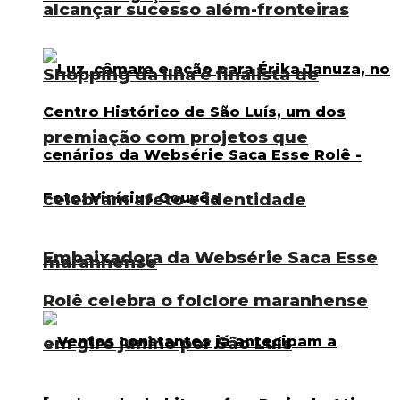
alcançar sucesso além-fronteiras
Shopping da Ilha é finalista de
premiação com projetos que
celebram afeto e identidade
Embaixadora da Websérie Saca Esse
maranhense
Rolê celebra o folclore maranhense
em giro junino por São Luís