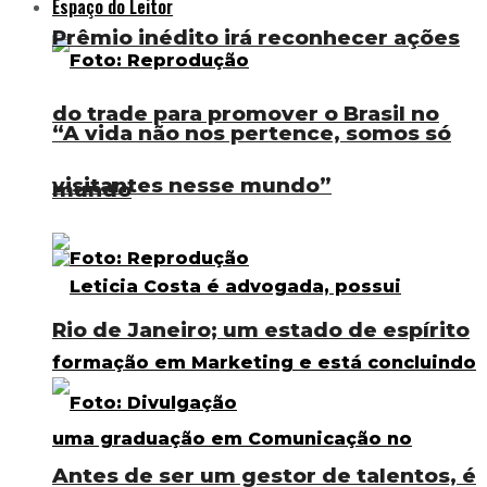
Espaço do Leitor
Prêmio inédito irá reconhecer ações
do trade para promover o Brasil no
“A vida não nos pertence, somos só
visitantes nesse mundo”
mundo
Rio de Janeiro; um estado de espírito
Antes de ser um gestor de talentos, é