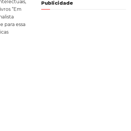
ntelectuais,
Publicidade
livros “Em
nalista
te para essa
icas