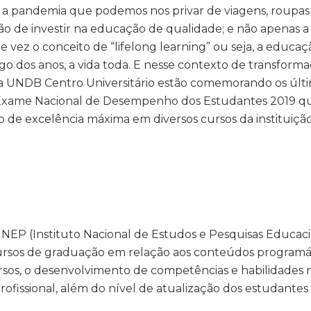
 pandemia que podemos nos privar de viagens, roupas d
mão de investir na educação de qualidade; e não apenas 
de vez o conceito de “lifelong learning” ou seja, a educaç
go dos anos, a vida toda. E nesse contexto de transform
 da UNDB Centro Universitário estão comemorando os últ
 Exame Nacional de Desempenho dos Estudantes 2019 q
 de excelência máxima em diversos cursos da instituiçã
INEP (Instituto Nacional de Estudos e Pesquisas Educaci
cursos de graduação em relação aos conteúdos programá
cursos, o desenvolvimento de competências e habilidades 
ofissional, além do nível de atualização dos estudante