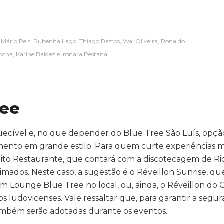
a, Mário Reis, Rubenita Lago, Thiago Bastos, Wal Oliveira, Ronaldo
ocha, Karine Baldez e Ironara Pestana
ree
uecível e, no que depender do Blue Tree São Luís, opçã
mento em grande estilo. Para quem curte experiências m
o Oito Restaurante, que contará com a discotecagem de R
mados. Neste caso, a sugestão é o Réveillon Sunrise, qu
um Lounge Blue Tree no local, ou, ainda, o Réveillon do 
 ludovicenses. Vale ressaltar que, para garantir a segu
 também serão adotadas durante os eventos.