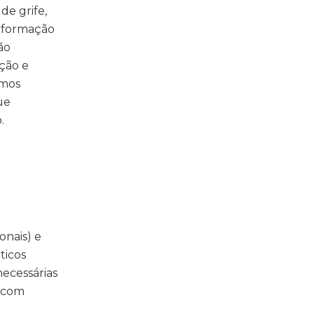
e grife,
a formação
ão
ação e
imos
ue
o.
onais) e
ticos
necessárias
s com