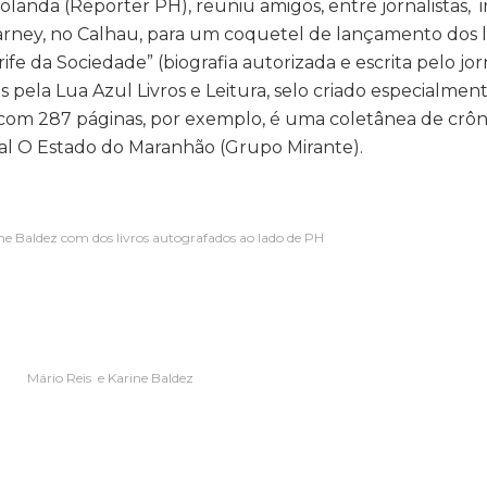
Holanda (Reporter PH), reuniu amigos, entre jornalistas, i
 Sarney, no Calhau, para um coquetel de lançamento dos 
fe da Sociedade” (biografia autorizada e escrita pelo jor
s pela Lua Azul Livros e Leitura, selo criado especialmen
, com 287 páginas, por exemplo, é uma coletânea de crôn
nal O Estado do Maranhão (Grupo Mirante).
ine Baldez com dos livros autografados ao lado de PH
Mário Reis e Karine Baldez