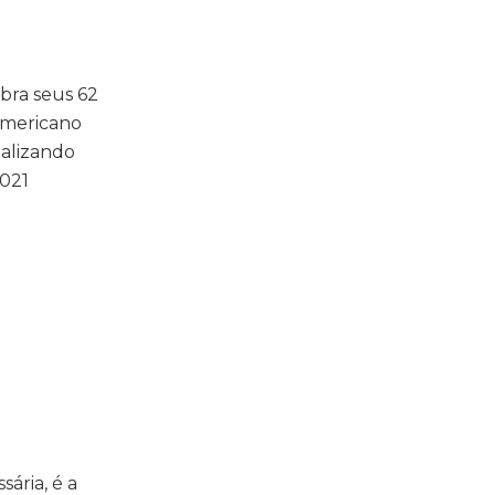
bra seus 62
-americano
nalizando
2021
ária, é a