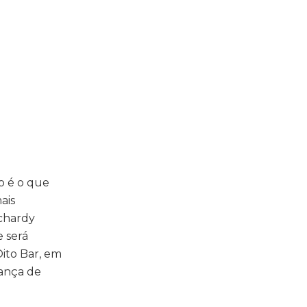
o é o que
ais
ichardy
e será
Oito Bar, em
rança de