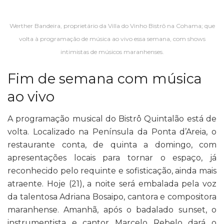
Werther Bandeira, proprietário da Villa do Vinho Bistrô na Cohama; que
volta à programação de música ao vivo essa semana, com shows
intimistas de músicos maranhenses.
Fim de semana com música
ao vivo
A programação musical do Bistrô Quintalão está de
volta. Localizado na Península da Ponta d’Areia, o
restaurante conta, de quinta a domingo, com
apresentações locais para tornar o espaço, já
reconhecido pelo requinte e sofisticação, ainda mais
atraente. Hoje (21), a noite será embalada pela voz
da talentosa Adriana Bosaipo, cantora e compositora
maranhense. Amanhã, após o badalado sunset, o
instrumentista e cantor Marcelo Rebelo dará o