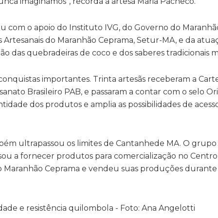
nunca imaginamos”, recorda a artesã Maria Pacheco.
 com o apoio do Instituto IVG, do Governo do Maranhão
s Artesanais do Maranhão Ceprama, Setur-MA, e da atua
ção das quebradeiras de coco e dos saberes tradicionais 
quistas importantes. Trinta artesãs receberam a Carte
sanato Brasileiro PAB, e passaram a contar com o selo O
ntidade dos produtos e amplia as possibilidades de acess
mbém ultrapassou os limites de Cantanhede MA. O grupo 
sou a fornecer produtos para comercialização no Centro
do Maranhão Ceprama e vendeu suas produções durante