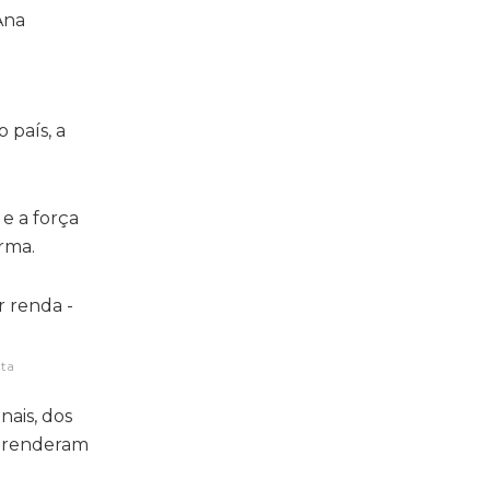
 país, a
e a força
rma.
tta
nais, dos
aprenderam