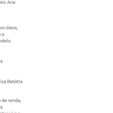
em óleos,
m a
modelo
va
o de renda,
 a