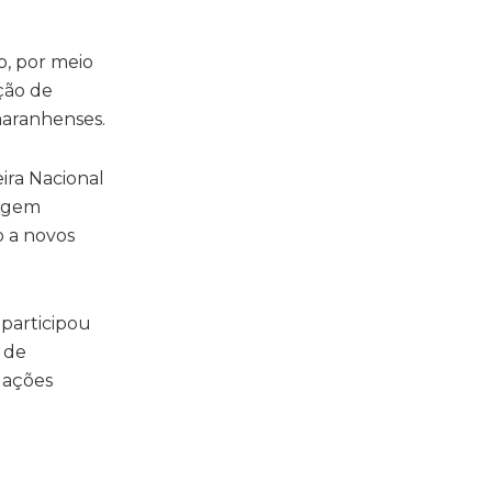
, por meio
ção de
maranhenses.
ira Nacional
rigem
o a novos
participou
 de
 ações