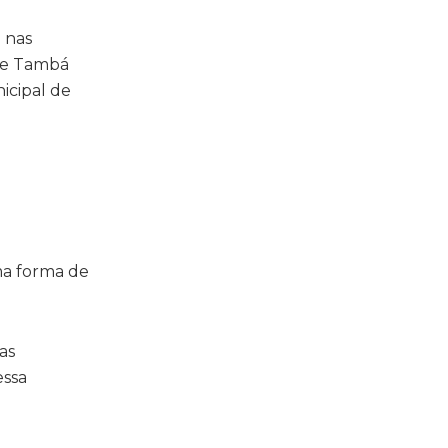
 nas
s e Tambá
icipal de
a forma de
as
essa