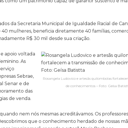
is como um patrimônio capaz de garantir sustento e man
dos da Secretaria Municipal de Igualdade Racial de C
40 mulheres, beneficia diretamente 40 famílias, comerc
adamente R$ 30 mil desde sua criação.
e apoio voltada
eminino. As
Serviço
mpresas Sebrae,
Rosangela Ludovico e artesãs quilombolas fortalec
l Senar e de
de conhecimentos – Foto: Geísa Batist
imoramento das
égias de venda.
 quando nem nós mesmas acreditávamos. Os professores
Descobrimos que o conhecimento herdado de nossas mãe