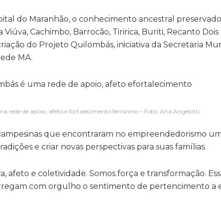
apital do Maranhão, o conhecimento ancestral preservado
úva, Cachimbo, Barrocão, Tiririca, Buriti, Recanto Doi
ação do Projeto Quilombás, iniciativa da Secretaria Mun
hede MA.
a rede de apoio, afeto e fortalecimento feminino – Foto: Ana Angelotti
 campesinas que encontraram no empreendedorismo um
adições e criar novas perspectivas para suas famílias.
ra, afeto e coletividade. Somos força e transformação. Ess
arregam com orgulho o sentimento de pertencimento a 