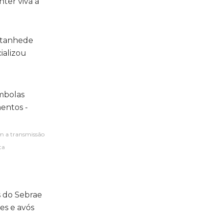
ter viva a
antanhede
ializou
em a transmissão
ta
 do Sebrae
s e avós