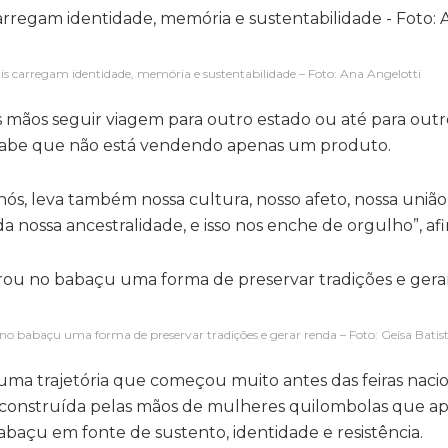
is carregam identidade, memória e sustentabilidade – Foto: Ana Angelotti
mãos seguir viagem para outro estado ou até para outro
 sabe que não está vendendo apenas um produto.
s, leva também nossa cultura, nosso afeto, nossa união 
 nossa ancestralidade, e isso nos enche de orgulho”, afi
no babaçu uma forma de preservar tradições e gerar renda – Foto: Geísa Batis
uma trajetória que começou muito antes das feiras nacio
da construída pelas mãos de mulheres quilombolas que 
abaçu em fonte de sustento, identidade e resistência.