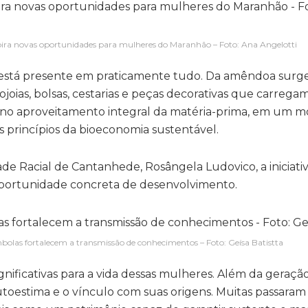
spira novas oportunidades para mulheres do Maranhão – Foto: Ana Angelotti
 está presente em praticamente tudo. Da amêndoa surg
joias, bolsas, cestarias e peças decorativas que carrega
á no aproveitamento integral da matéria-prima, em um 
s princípios da bioeconomia sustentável.
de Racial de Cantanhede, Rosângela Ludovico, a iniciati
portunidade concreta de desenvolvimento.
bolas fortalecem a transmissão de conhecimentos – Foto: Geísa Batistta
ificativas para a vida dessas mulheres. Além da geraçã
utoestima e o vínculo com suas origens. Muitas passaram