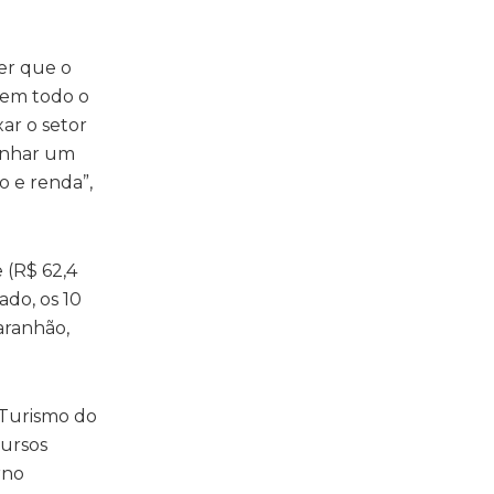
er que o
 em todo o
xar o setor
anhar um
o e renda”,
 (R$ 62,4
ado, os 10
aranhão,
 Turismo do
cursos
rno