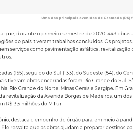
Uma das principais avenidas de Gramado (RS) f
a que, durante o primeiro semestre de 2020, 443 obras 
giões do país, tiveram trabalhos concluídos. Os projetos
m serviços como pavimentação asfáltica, revitalização d
tros.
zadas (155), seguido do Sul (133), do Sudeste (84), do Ce
 mais tiveram obras encerradas foram Rio Grande do Sul, S
ahia, Rio Grande do Norte, Minas Gerais e Sergipe. Em Gr
da revitalização da Avenida Borges de Medeiros, um dos 
om R$ 3,5 milhões do MTur.
tônio, destaca o empenho do órgão para, em meio à pan
. Ele ressalta que as obras ajudam a preparar destinos pa