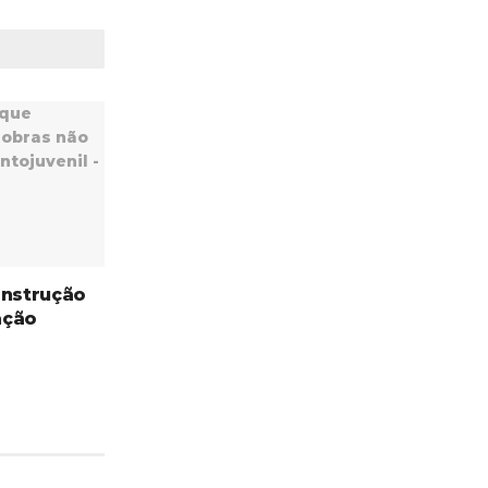
onstrução
ação