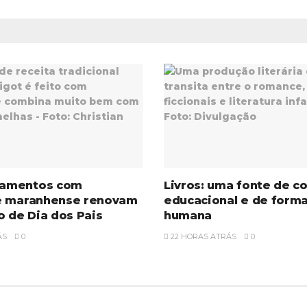
amentos com
Livros: uma fonte de c
e maranhense renovam
educacional e de form
o de Dia dos Pais
humana
ÁS
0
22 HORAS ATRÁS
0