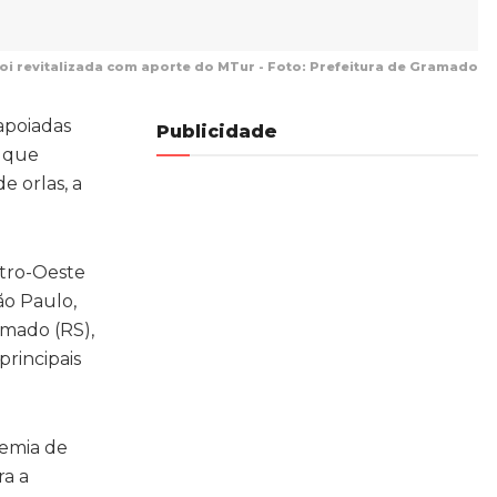
oi revitalizada com aporte do MTur - Foto: Prefeitura de Gramado
apoiadas
Publicidade
, que
e orlas, a
ntro-Oeste
ão Paulo,
amado (RS),
principais
demia de
ra a