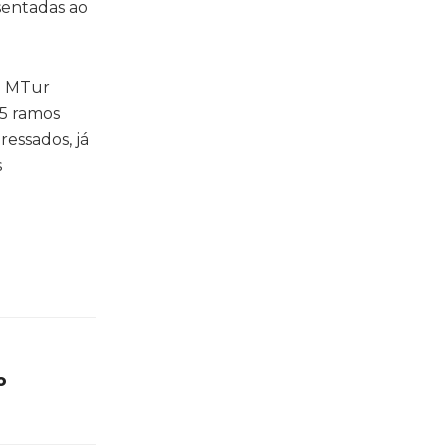
sentadas ao
 o MTur
15 ramos
ressados, já
s
o