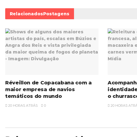
Relacionados
Postagens
Réveillon de Copacabana com a
Acompanh
maior empresa de navios
identidad
temáticos do mundo
o churrasc
20 HORAS ATRÁS
0
20 HORAS ATR