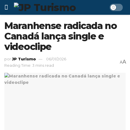
Maranhense radicada no
Canadá lança single e
videoclipe
por
JP Turismo
06/01/2026
A
A
Reading Time: 3 mins read