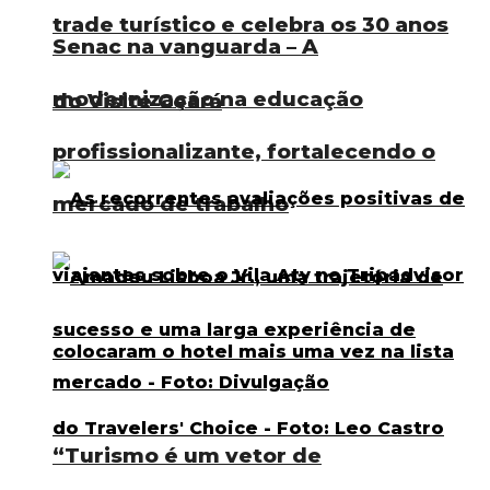
trade turístico e celebra os 30 anos
Senac na vanguarda – A
modernização na educação
do Visite Ceará
profissionalizante, fortalecendo o
mercado de trabalho
“Turismo é um vetor de