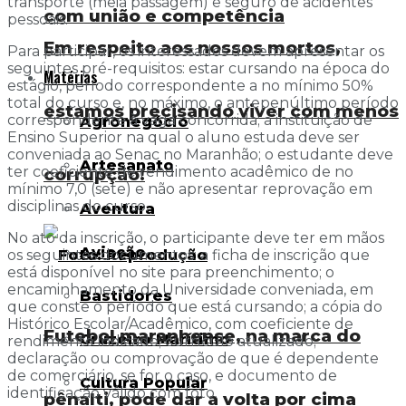
transporte (meia passagem) e seguro de acidentes
com união e competência
pessoais.
Em respeito aos nossos mortos,
Para participar, os interessados devem apresentar os
seguintes pré-requisitos: estar cursando na época do
Matérias
estágio, período correspondente a no mínimo 50%
total do curso e, no máximo, o antepenúltimo período
estamos precisando viver com menos
correspondente à vaga concorrida; a instituição de
Agronegócio
Ensino Superior na qual o aluno estuda deve ser
conveniada ao Senac no Maranhão; o estudante deve
Artesanato
ter coeficiente de rendimento acadêmico de no
corrupção!
mínimo 7,0 (sete) e não apresentar reprovação em
disciplinas do curso.
Aventura
No ato da inscrição, o participante deve ter em mãos
Aviação
os seguintes documentos: a ficha de inscrição que
está disponível no site para preenchimento; o
encaminhamento da Universidade conveniada, em
Bastidores
que conste o período que está cursando; a cópia do
Histórico Escolar/Acadêmico, com coeficiente de
Futebol maranhense, na marca do
Cruzeiro Marítimo
rendimento indicado; currículo atualizado;
declaração ou comprovação de que é dependente
de comerciário, se for o caso, e documento de
Cultura Popular
identificação válido com foto.
pênalti, pode dar a volta por cima