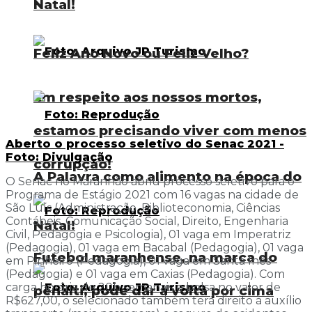
Natal!
Feliz Ano Novo ou Feliz Velho?
Em respeito aos nossos mortos,
estamos precisando viver com menos
Aberto o processo seletivo do Senac 2021 -
Foto: Divulgação
corrupção!
A Palavra como alimento na época do
O Senac no Maranhão abriu processo seletivo para o
Programa de Estágio 2021 com 16 vagas na cidade de
São Luís (Administração, Biblioteconomia, Ciências
Contábeis, Comunicação Social, Direito, Engenharia
Natal!
Civil, Pedagogia e Psicologia), 01 vaga em Imperatriz
(Pedagogia), 01 vaga em Bacabal (Pedagogia), 01 vaga
Futebol maranhense, na marca do
em Pinheiro (Pedagogia), 01 vaga em Santa Inês
(Pedagogia) e 01 vaga em Caxias (Pedagogia). Com
carga horária de 20h semanais e bolsa no valor de
pênalti, pode dar a volta por cima
R$627,00, o selecionado também terá direito à auxílio