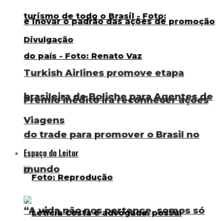
Turkish Airlines promove etapa
brasileira de Boliche para Agentes de
Prêmio inédito irá reconhecer ações
Viagens
do trade para promover o Brasil no
Espaço do Leitor
mundo
“A vida não nos pertence, somos só