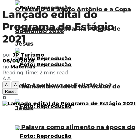
O festejo de Santo Antônio e a Copa
Lançado edital do
Programa de Estágio
O humanismo ideal na Páscoa de
do Mundo 2026
2021
Jesus
por
JP Turismo
06/01/2026
no
Matérias
Reading Time: 2 mins read
A
A
Feliz Ano Novo ou Feliz Velho?
A
A
O humanismo ideal na Páscoa de
Reset
0
Jesus
A Palavra como alimento na época do