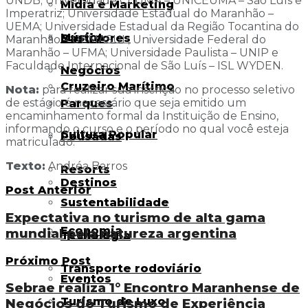
UNDB; Universidade CEUMA – UNICEUMA – São Luís e
Mídia e Marketing
Imperatriz; Universidade Estadual do Maranhão –
UEMA; Universidade Estadual da Região Tocantina do
Música
Bastidores
Maranhão – UEMASUL; Universidade Federal do
Maranhão – UFMA; Universidade Paulista – UNIP e
Faculdade Internacional de São Luís – ISL WYDEN.
Negócios
Cruzeiro Marítimo
Nota:
para realizar sua inscrição no processo seletivo
de estágio é necessário que seja emitido um
Parques
encaminhamento formal da Instituição de Ensino,
informando o curso e o período no qual você esteja
Cultura Popular
Pousadas
matriculado.
Texto:
Andréa Barros
Resorts
Destinos
Post Anterior
Sustentabilidade
Expectativa no turismo de alta gama
Economia
mundial pela natureza argentina
Tecnologia
Próximo Post
Transporte rodoviário
Eventos
Sebrae realiza 1° Encontro Maranhense de
Turismo de Luxo
Negócios do Turismo de Experiência