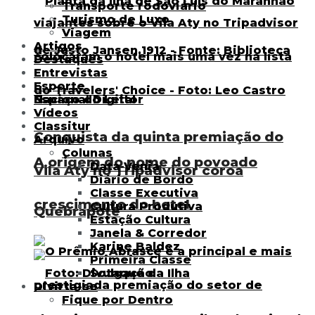
Transporte rodoviário
Turismo de Luxo
Viagem
Artigos
Destaques
Entrevistas
Esporte
Espaço do Leitor
Vídeos
Classitur
Conquista da quinta premiação do
Arquivo
Colunas
A origem do nome do povoado
Data Venia
Vila Aty no Tripadvisor coroa
Diário de Bordo
Classe Executiva
crescimento do hotel
Cultura Produtiva
Quebrapote
Estação Cultura
Janela & Corredor
Karine Baldez
Primeira Classe
Sotaque da Ilha
Divirta-se
Fique por Dentro