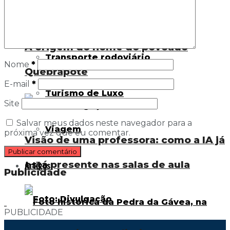
Tecnologia
A origem do nome do povoado
Transporte rodoviário
Nome
*
Quebrapote
E-mail
*
Turismo de Luxo
Site
Salvar meus dados neste navegador para a
Viagem
próxima vez que eu comentar.
Visão de uma professora: como a IA já
está presente nas salas de aula
Artigos
Publicidade
PUBLICIDADE