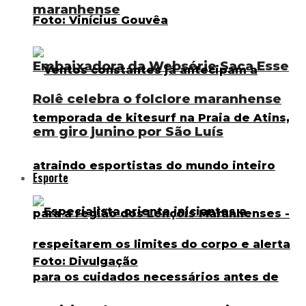
maranhense
Embaixadora da Websérie Saca Esse
Rolê celebra o folclore maranhense
em giro junino por São Luís
Esporte