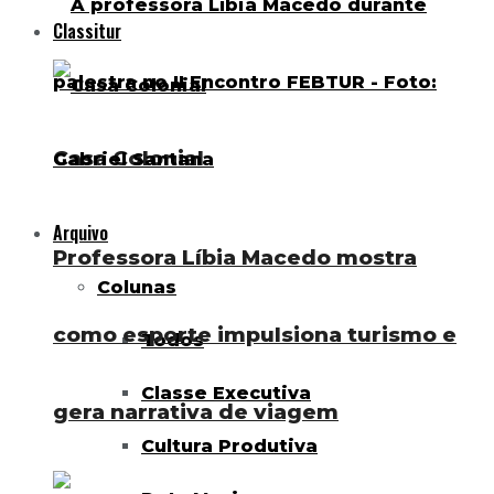
Classitur
Casa Colonial
Arquivo
Professora Líbia Macedo mostra
Colunas
como esporte impulsiona turismo e
Todos
Classe Executiva
gera narrativa de viagem
Cultura Produtiva