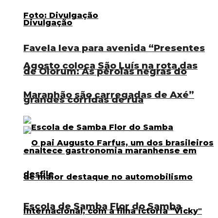
Favela leva para avenida “Presentes
Agosto coloca São Luís na rota das
de Olorum: As pérolas negras do
Maranhão são carregadas de Axé”
grandes corridas de rua
Escola de Samba Flor do Samba