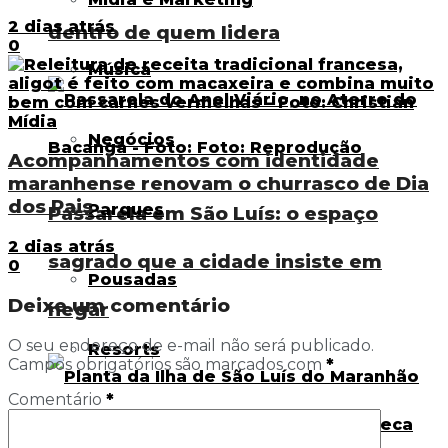
2 dias atrás
dentro de quem lidera
0
Música
Negócios
Acompanhamentos com identidade
maranhense renovam o churrasco de Dia
dos Pais
Parques
Passarela em São Luís: o espaço
2 dias atrás
sagrado que a cidade insiste em
0
Pousadas
Deixe um comentário
negar
O seu endereço de e-mail não será publicado.
Resorts
Campos obrigatórios são marcados com
*
Comentário
*
Sustentabilidade